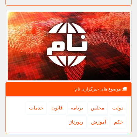
موضوع های خبرگزاری نام
دولت
مجلس
برنامه
قانون
خدمات
حكم
آموزش
رپورتاژ