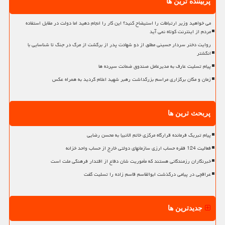
پربیننده ترین ها
می خواهید وزیر ارتباطات را استیضاح کنید؟ این کار را انجام دهید اما دولت در مقابل استفاده
مردم از اینترنت کوتاه نمی آید
روایت دختر سردار حسینی مطلق از دو شهادت پدر از برگشت از مرگ در جنگ تا شناسایی با
انگشتر
پیام تسلیت عارف به مدیرعامل صندوق ضمانت سپرده ها
زمان و مکان برگزاری مراسم بزرگداشت رهبر شهید اعلام گردید به همراه عکس
پربحث ترین ها
پیام تبریک فرمانده قرارگاه مرکزی خاتم الانبیا به محسن رضایی
فعالیت 124 فقره حساب ارزی سازمانهای دولتی خارج از حساب واحد خزانه
خبرنگاران رزمندگانی هستند که مأموریت شان دفاع از اقتدار فرهنگی ملت است
عراقچی در پیامی درگذشت ابوالقاسم قاسم زاده را تسلیت گفت
جدیدترین ها