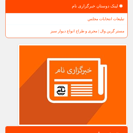
لینک دوستان خبرگزاری نام
تبلیغات انتخابات مجلس
مستر گرین وال | مجری و طراح انواع دیوار سبز