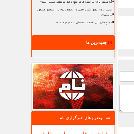
آیا تسلط ایران بر تنگه هرمز تنها با قدرت نظامی میسر است؟
پشت پرده ادعای یک روحانی در رابطه با ۲۸ بار استعفای مسعود
پزشکیان
موانع مقرراتی اقتصاد دیجیتال باید برطرف شود
جدیدترین ها
موضوع های خبرگزاری نام
دولت
مجلس
برنامه
قانون