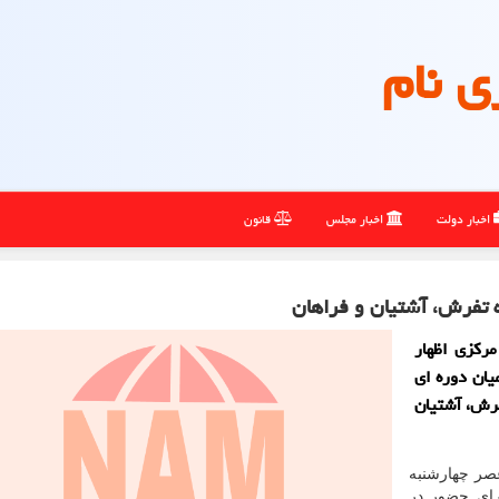
ی نام
اخبار دولت
اخبار مجلس
قانون
رکزی اظهار
ات میان دوره ای
فرش، آشتیان
صر چهارشنبه
هار نمود: ۸۷ داوطلب برای حضور در