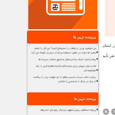
پربیننده ترین ها
هر در استان
می خواهید وزیر ارتباطات را استیضاح کنید؟ این کار را انجام
دهید اما دولت در مقابل استفاده مردم از اینترنت کوتاه نمی آید
فه کرد: از این تعداد ۵۷ نفر انصراف خودرا اعلام نموده و از ۹۱۵ نفر باقیمانده در بررسی صلاحیت ها در هیئت های اجرائی ۸۸۱ نفر تأیید
پیام تسلیت عارف به مدیرعامل صندوق ضمانت سپرده ها
خط و نشان نبویان برای تیم مذاکره کننده مطالبه گری را رها
نخواهیم کرد
روایت دختر سردار حسینی مطلق از دو شهادت پدر از برگشت
از مرگ در جنگ تا شناسایی با انگشتر
پربحث ترین ها
پروژه استعفای رییس جمهور باردیگر روی میز تندروها