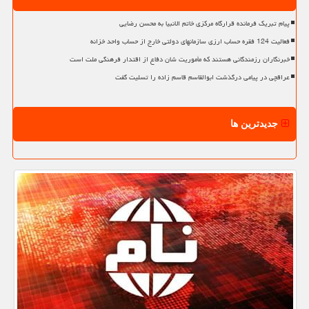
پیام تبریک فرمانده قرارگاه مرکزی خاتم الانبیا به محسن رضایی
فعالیت 124 فقره حساب ارزی سازمانهای دولتی خارج از حساب واحد خزانه
خبرنگاران رزمندگانی هستند که مأموریت شان دفاع از اقتدار فرهنگی ملت است
عراقچی در پیامی درگذشت ابوالقاسم قاسم زاده را تسلیت گفت
جدیدترین ها