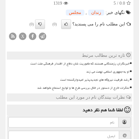
1319
5
/
0.0
تگهای خبر:
زندان
,
مجلس
این مطلب نام را می پسندید؟
(0)
(0)
X
تازه ترین مطالب مرتبط
خبرنگاران رزمندگانی هستند که مأموریت شان دفاع از اقتدار فرهنگی ملت است
او به جمهوری اسلامی تهمت می زند
رشد ظرفیت نیروگاه های تجدیدپذیر امیدوارکننده است
تذکرات خارج از دستور در خلال بررسی طرح ها و لوایح استماع نخواهد شد
نظرات بینندگان نام در مورد این مطلب
لطفا شما هم
نظر دهید