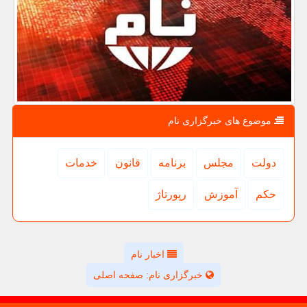
موضوع های خبرگزاری نام
دولت
مجلس
برنامه
قانون
خدمات
حكم
آموزش
رپورتاژ
اخبار نام
خبرگزاری نام: صفحه اصلی