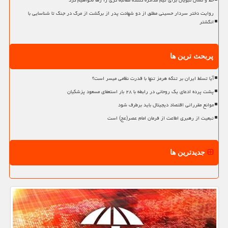
خط و نشان نبویان برای تیم مذاکره کننده مطالبه گری را رها نخواهیم کرد
روایت دختر سردار حسینی مطلق از دو شهادت پدر از برگشت از مرگ در جنگ تا شناسایی با
انگشتر
پربحث ترین ها
آیا تسلط ایران بر تنگه هرمز تنها با قدرت نظامی میسر است؟
پشت پرده ادعای یک روحانی در رابطه با ۲۸ بار استعفای مسعود پزشکیان
موانع مقرراتی اقتصاد دیجیتال باید برطرف شود
تبعیت از رهبری اطاعت از فرمان امام عصر(عج) است
جدیدترین ها