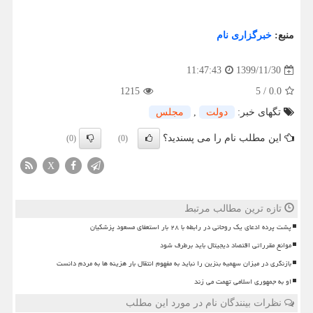
منبع:
خبرگزاری نام
1399/11/30
11:47:43
1215
5
/
0.0
تگهای خبر:
دولت
,
مجلس
این مطلب نام را می پسندید؟
(0)
(0)
X
تازه ترین مطالب مرتبط
پشت پرده ادعای یک روحانی در رابطه با ۲۸ بار استعفای مسعود پزشکیان
موانع مقرراتی اقتصاد دیجیتال باید برطرف شود
بازنگری در میزان سهمیه بنزین را نباید به مفهوم انتقال بار هزینه ها به مردم دانست
او به جمهوری اسلامی تهمت می زند
نظرات بینندگان نام در مورد این مطلب