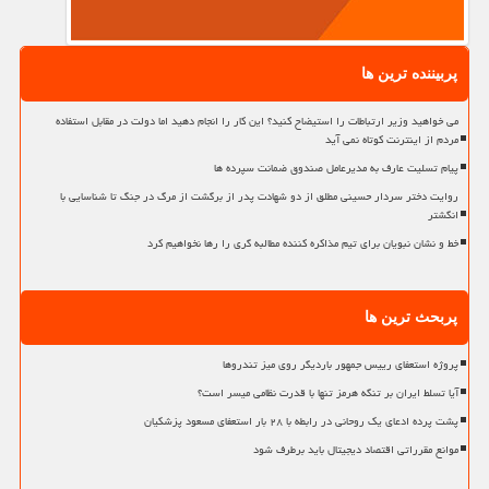
پربیننده ترین ها
می خواهید وزیر ارتباطات را استیضاح کنید؟ این کار را انجام دهید اما دولت در مقابل استفاده
مردم از اینترنت کوتاه نمی آید
پیام تسلیت عارف به مدیرعامل صندوق ضمانت سپرده ها
روایت دختر سردار حسینی مطلق از دو شهادت پدر از برگشت از مرگ در جنگ تا شناسایی با
انگشتر
خط و نشان نبویان برای تیم مذاکره کننده مطالبه گری را رها نخواهیم کرد
پربحث ترین ها
پروژه استعفای رییس جمهور باردیگر روی میز تندروها
آیا تسلط ایران بر تنگه هرمز تنها با قدرت نظامی میسر است؟
پشت پرده ادعای یک روحانی در رابطه با ۲۸ بار استعفای مسعود پزشکیان
موانع مقرراتی اقتصاد دیجیتال باید برطرف شود