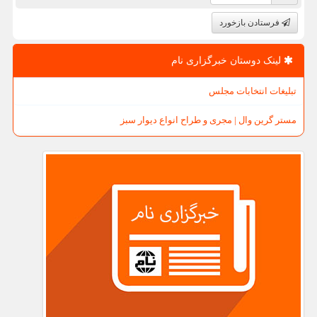
فرستادن بازخورد
لینک دوستان خبرگزاری نام
تبلیغات انتخابات مجلس
مستر گرین وال | مجری و طراح انواع دیوار سبز