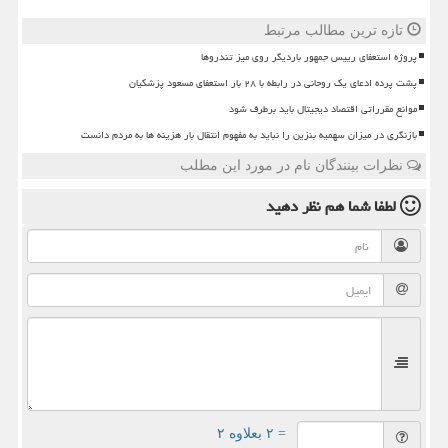
تازه ترین مطالب مرتبط
پروژه استعفای رییس جمهور باردیگر روی میز تندروها
پشت پرده ادعای یک روحانی در رابطه با ۲۸ بار استعفای مسعود پزشکیان
موانع مقرراتی اقتصاد دیجیتال باید برطرف شود
بازنگری در میزان سهمیه بنزین را نباید به مفهوم انتقال بار هزینه ها به مردم دانست
نظرات بینندگان نام در مورد این مطلب
لطفا شما هم
نظر دهید
= ۲ بعلاوه ۲