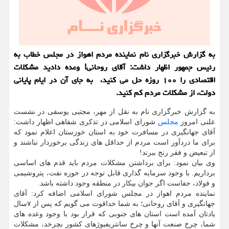
به گزارش خبرگزاری نام نماینده مردم اهواز در مجلس خطاب به
رئیس جمهور اظهار داشت: آقای روحانی! وعده دادید مشکلات
اقتصادی را ۱۰۰ روزه حل می کنید، به جای آن در ایام پایانی
دولت، از مشکلات مردم کم کنید.
به گزارش خبرگزاری نام به نقل از مهر، مجتبی یوسفی در نشست
علنی امروز
مجلس
شورای اسلامی در تذکری شفاهی اظهار داشت:
آقای جهانگیری در مسافرت خود به استان خوزستان اعلام نمود که
برای ما دردآور است مردم از حداقل های زندگی برخوردار نباشند و
از تبعیض و فقر رنج ببرند!
وی بیان نمود: برای برداشتن مشکلات مردم باید قدم های اساسی
برداریم. با وجود سرمایه گذاری قابل توجه در حوزه نفت، پتروشیمی
و فولاد، جفاست اگر جوان بیکار در منطقه وجود داشته باشد.
نماینده مردم اهواز در مجلس شورای اسلامی اضافه کرد: آقای
جهانگیری و آقای روحانی؛ به شما خداقوت می گویم که پس از ۷سال
یادتان آمده است استان های جنوبی که قرار بود با وجود وعده های
شما، چرخ صنعت آنها و چرخ سانتریفیوژهای کشور بچرخد، مشکلات