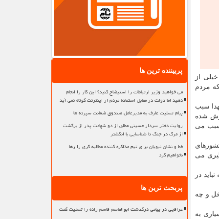
پربیننده ترین ها
خیلی از
که مردم
می خواهید وزیر ارتباطات را استیضاح کنید؟ این کار را انجام
دهید اما دولت در مقابل استفاده مردم از اینترنت کوتاه نمی آید
هدا سبب
پیام تسلیت عارف به مدیرعامل صندوق ضمانت سپرده ها
موش شده
روایت دختر سردار حسینی مطلق از دو شهادت پدر از برگشت
 سبب می
از مرگ در جنگ تا شناسایی با انگشتر
خط و نشان نبویان برای تیم مذاکره کننده مطالبه گری را رها
کشورهای
نخواهیم کرد
یگیری می
باید در
پربحث ترین ها
اسلامی چه در داخل و چه
عراقچی در پیامی درگذشت ابوالقاسم قاسم زاده را تسلیت گفت
یاری به