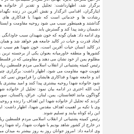
برگزار شد، اظهارداشت: تجلیل و تقدیر از خانواده 
ایثارگران، اقدامی اثرگذار و نقش آفرین در زنده نگهداش
رشادت ها و خدماتی است که شهدا با فداکاری های خو
گذاشتند و همینطور سبب می شود روحیه مقاومت و ایستاد
دشمنان رشد پیدا کند و گسترش یابد.
وی ادامه داد: همان گونه که خون شهیدان سبب جاودانگی
ایجاد قدرت و حیات در کالبد جامعه هم خواهد شد و همان
در کالبد انسان حیات آفرین است، خون شهدا هم سبب تقو
کشورها و منطقه خاورمیانه بعنوان یکی از برجسته ترین
مظلوم یمن از خود نشان می دهند و مقاومتی که در فلسطی
رئیس کمیته پشتیبانی از انقلاب اسلامی مردم فلسطین ریا
تقویت جبهه مقاومت می شود، اظهار داشت: برگزاری چنی
اند و جامعه شهدا و فداکاری هایشان را فراموش نمی کند
شود خانواده شهدا روحیه بیشتری پیدا کنند و امید بیشتری یاب
آیت الله اختری در ادامه بیان نمود: تجلیل از خانواده 
گوناگون مانند افغانستان، یمن، لبنان، عراق، پاکستان، سور
کردند که تجلیل از خانواده شهدا این اهداف را زنده و روح
وی با تکیه بر اهمیت اهداف مقدس شهدا، اظهار داشت: ای
این راه کوتاه بیایند و تسلیم شوند.
در خارج از کشور شاهد بودیم با شهادت شهدا، راه شهدا زن
وی ادامه داد: امروز جوانان روز به روز بیشتر به میدان م