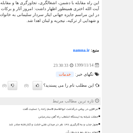
این راه مقابله با دشمن، اشغالگری، تجاوزگری ها و مقابله 
آیت الله اختری همینطور اظهار داشت: امروز آثار و برکا
در این مراسم جایزه جهانی ایثار سردار سلیمانی به خانوا
و شهدایی از ترکیه، نیجریه و لبنان اهدا شد.
منبع:
namna.ir
1399/11/14
23:30:33
تگهای خبر:
خدمات
این مطلب نام را می پسندید؟
(0)
(0)
تازه ترین مطالب مرتبط
عراقچی در پیامی درگذشت ابوالقاسم قاسم زاده را تسلیت گفت
حملات شبانه به ایستگاه انشعاب راه آهن بندرعباس
مجوز جذب و به کارگیری ۱۳۸ نفر در میدان نفتی خشت و کنارتخته صادر شد
انواع ریزش مو و درمان آن