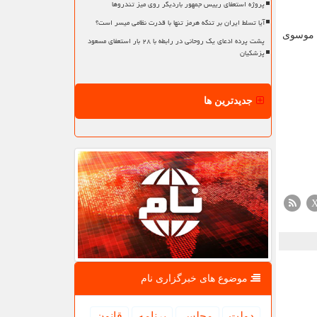
پروژه استعفای رییس جمهور باردیگر روی میز تندروها
آیا تسلط ایران بر تنگه هرمز تنها با قدرت نظامی میسر است؟
د موسوی
پشت پرده ادعای یک روحانی در رابطه با ۲۸ بار استعفای مسعود
پزشکیان
جدیدترین ها
موضوع های خبرگزاری نام
دولت
مجلس
برنامه
قانون