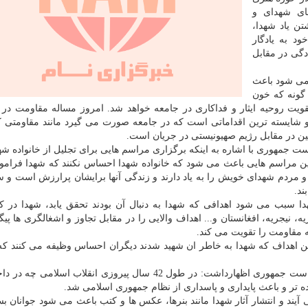
های شهدای و
تن یاد شهدا،
د به یادگار
گی در مقابل
 می شود باعث
 گونه که خون
یت روحیه ایثار و فداکاری در جامعه خواهد شد. امروز مساله مقاومت در 
 و شایسته ترین اقداماتی است که در جامعه صورت می گیرد مانند مقاومتی 
ن در مقابل رژیم صهیونیستی در جریان است.
ست جمهوری با اشاره به اینکه برگزاری مراسم هایی برای تجلیل از خانواده ش
ن مراسم هایی باعث می شود که خانواده شهدا احساس نکنند که شهدا فرا
 و مردم شهدای خویش را به یاد دارند و زندگی آنها برایشان پرارزش است و
ند.
شهدا سبب می شود اهدافی که شهدا به دنبال آن بودند تحقق یابد، شهدا در 
یه، نیجریه، افغانستان و... اهداف والایی را در مقابل تجاوز و اشغالگری ها پ
یه مقاومت را تقویت می کند.
ن اهداف که شهدا به خاطر ان شهید شدند دیگران احساس وظیفه می کنند که ن
رئیس کمیته پشتیبانی از انقلاب اسلامی مردم فلسطین ریاست جمهوری اظهارداشت: در طول 42 سال پیروزی انقلاب 
ده تر و باعث پایداری و پاسداری از نظام جمهوری اسلامی شد.
ی آیند و انتشار آثار شهدا مانند بنرها، عکس ها و کتب باعث می شود جوانان بس