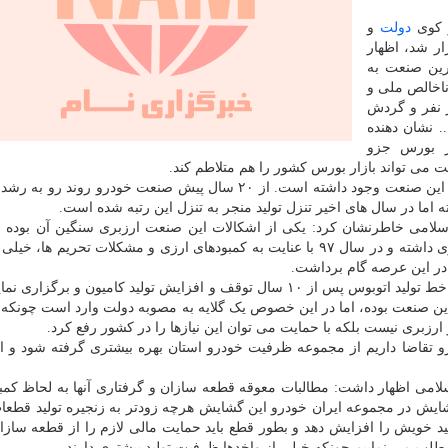
دولت
و
ر شد، اظهار
ین صنعت به
است و ۲.۵ درصد تولید ناخالص ملی و
اغلین کشور شامل بیشتر از ۷۰۰ هزار نفر و گردش
... نشان دهنده
ر بورس جزو
ت می تواند بازار بورس کشور را هم متلاطم کند.
وی ادامه داد: در سالهای گذشته فراز و فرودهای زیادی در این صنعت وجود داشته است. از ۲۰ سال پیش صنعت خودرو ر
لامی خاطرنشان کرد: یکی از اشکالات این صنعت ارزبری سنگین آن بوده 
صنعت خودرو در سالهای گذشته سه تا ۴ میلیارد دلار ارزبری داشته و در سال ۹۷ با عنایت به کمبودهای ارزی و مشکلات تحریم 
در این عرصه گام برداشت.
کریمی بیان نمود: داخلی سازی قطعات خودرو، راه اندازی خط تولید اتوبوس پس از ۱۰ سال توقف و افزایش تولید کامیون و ب
این صنعت بوده، اما در این خصوص یک گلایه به مصوبه دولت وارد است چونکه ب
ارزبری نیست بلکه با حمایت می توان این نیازها را در کشور رفع کرد.
و تقاضا داریم از مجموعه ظرفیت خودرو استان بهره بیشتری گرفته شود و ا
امی اظهار داشت: مطالبات معوقه قطعه سازان و گرفتاری آنها به لحاظ کمب
ایش در مجموعه ایران خودرو این گشایش هرچه زودتر به زنجیره تولید قطعا
ید خویش را افزایش دهد و بطور قطع باید حمایت مالی لازم را از قطعه سازا
لب می نماییم چونکه خیلی از واخدها ظرفیت تولید بیشتری دارند.