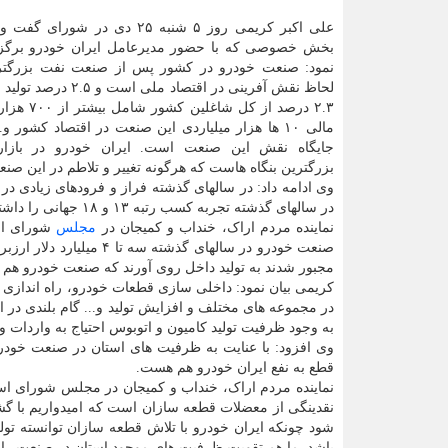
علی اکبر کریمی روز ۵ شنبه ۲۵ دی در شورای گفت و کوی
بخش خصوصی که با حضور مدیرعامل ایران خودرو برگزا
نمود: صنعت خودرو در کشور پس از صنعت نفت بزرگتر
لحاظ نقش آفرینی در اقتصاد ملی 
۲.۳ درصد از کل ش
مالی ۱۰ ها هزار میلیاردی این صنعت در اقتصاد کشور و
جایگاه نقش این صنعت است. ایران خودرو در بازا
بزرگترین بنگاه هاست که هرگونه تغییر و تلاطم در این صنع
در سالهای گذشته تجربه کسب رتبه ۱۳ و ۱۸ جهانی را داشته اما در سال های اخیر تنزل تولید منجر به تنزل این رتبه شده است.
نماینده مردم اراک، خنداب و کمیجان در
مجلس
شورای اس
مجبور شدند به تولید داخل روی آورند که صنعت خودرو هم 
در مجموعه های مختلف و افزایش تولید و... گام بلندی در 
به وجود ظرفیت تولید کامیون و اتوبوس احتیاج به واردات و 
وی افزود: با عنایت به ظرفیت های استان در صنعت خودر
قطع به نفع ایران خودرو هم هست.
نماینده مردم اراک، خنداب و کمیجان در مجلس شورای اسل
نقدینگی از معضلات قطعه سازان است که امیدواریم با گش
شود چونکه ایران خودرو با تلاش قطعه سازان توانسته تول
باشد. ما هم تقویت ظرفیت های موجود استان در صنعت را ط