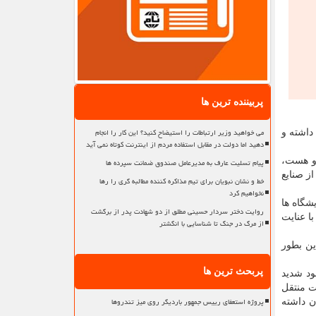
پربیننده ترین ها
می خواهید وزیر ارتباطات را استیضاح کنید؟ این کار را انجام
وند رو به رشد داشته و
دهید اما دولت در مقابل استفاده مردم از اینترنت کوتاه نمی آید
و هست،
پیام تسلیت عارف به مدیرعامل صندوق ضمانت سپرده ها
ها، خیلی از صنایع
خط و نشان نبویان برای تیم مذاکره کننده مطالبه گری را رها
نخواهیم کرد
رگزاری نمایشگاه ها
روایت دختر سردار حسینی مطلق از دو شهادت پدر از برگشت
ا عنایت
از مرگ در جنگ تا شناسایی با انگشتر
ین بطور
پربحث ترین ها
ود شدید
ت منتقل
پروژه استعفای رییس جمهور باردیگر روی میز تندروها
ن داشته