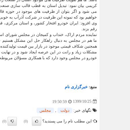
کریمی بیان نمود: تبدیل استان به قطب قالب سازی صنعت خ
می شود و اگر بتوان از ظرفیت های موجود در حوزه قا
خواهیم بود که نمونه این ظرفیت در شرکت آذرآب به خوبی
وی افزود: ایران خودرو افتخار کشور، و استان مرکزی، 
رقم بزند.
نماینده مردم اراک، خنداب و کمیجان در مجلس شورای اسلا
ما هم در مجلس به دنبال راهکار حل این مشکل هستیم چون
همجنین شکاف قیمتی موجود در بازار بین قیمت تولیدکننده
مشکلات زیاد و رانت در این عرصه ایجاد شود و در نهایت
خودرو در مجلس وجود دارد که با همکاری مسؤلان مریوطه
منبع:
خبرگزاری نام
1399/10/25
19:50:59
تگهای خبر:
دولت
,
مجلس
این مطلب نام را می پسندید؟
(0)
(0)