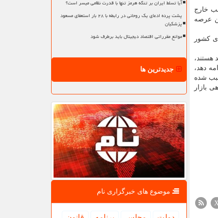
آیا تسلط ایران بر تنگه هرمز تنها با قدرت نظامی میسر است؟
لب خارج
پشت پرده ادعای یک روحانی در رابطه با ۲۸ بار استعفای مسعود
ن عرصه
پزشکیان
موانع مقرراتی اقتصاد دیجیتال باید برطرف شود
ای کشور
 هستند،
مه دهد،
جدیدترین ها
سبب شده
ی بازار
موضوع های خبرگزاری نام
دولت
مجلس
برنامه
قانون