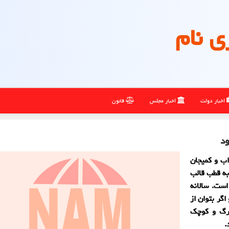
ی نام
اخبار دولت
اخبار مجلس
قانون
د
اب و کمیجان
به قطب قالب
ست. سالانه
گر بتوان از
زرگ و کوچک
.