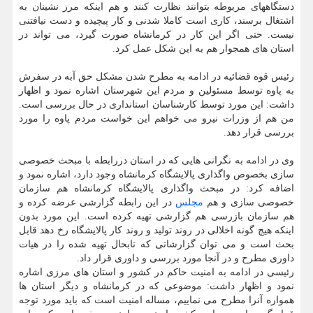
دستگاههای مربوطه بتوانند نظارت کنند و هم اینکه مرز نشینان به
اشتغال برسند، کاری است کاملا شدنی و کار پیچیده و دست نیافتنی
نیست. حتی اگر این کار در کرمانشاه صورت گیرد، می تواند در
استان های همجوار هم به این شکل عمل کرد.
رئیس قوه قضائیه در ادامه به مطرح شدن مشکل حق آبه در سفرش
به پاوه توسط مسئولین و مردم این شهرستان اشاره نمود و اظهار
داشت: این مورد توسط کارشناسان استانداری در حال بررسی است.
من هم از وزرات نیرو می خواهم این خواست مردم پاوه را مورد
بررسی قرار دهد.
وی در ادامه به نگرانی هایی که در استان دررابطه با مبحث خصوصی
سازی بخصوص واگذاری پالایشگاه کرمانشاه وجود دارد، اشاره نمود و
اضافه کرد: در مبحث واگذاری پالایشگاه کرمانشاه هم سازمان
خصوصی سازی و هم
مجلس
در این رابطه گزارشی عرضه کرده و
هم سازمان بازرسی هم گزارشی تهیه کرده است. این مورد بدون
اینکه هیچ گونه اخلالی در روند تولید و روند کار پالایشگاه رخ دهد قابل
بحث است و می توان گزارشاتی که تابحال تهیه شده را در هیات
داوری مطرح و در آنجا مورد بررسی و داوری قرار داد.
رئیسی در ادامه به امنیت حاکم در کشور و استان های مرزی اشاره
نمود و اظهار داشت: موضوعی که در کرمانشاه و دیگر استان ها
همواره آنرا مطرح می نماییم، مساله امنیت است که باید مورد توجه