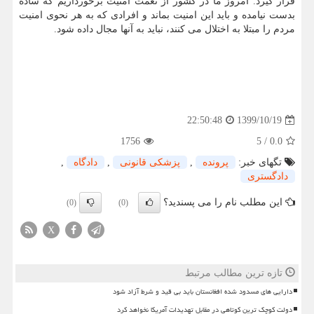
قرار گیرد. امروز ما در کشور از نعمت امنیت برخورداریم که ساده
بدست نیامده و باید این امنیت بماند و افرادی که به هر نحوی امنیت
مردم را مبتلا به اختلال می کنند، نباید به آنها مجال داده شود.
1399/10/19
22:50:48
1756
5
/
0.0
تگهای خبر:
پرونده
,
پزشكی قانونی
,
دادگاه
,
دادگستری
این مطلب نام را می پسندید؟
(0)
(0)
X
تازه ترین مطالب مرتبط
دارایی های مسدود شده افغانستان باید بی قید و شرط آزاد شود
دولت کوچک ترین کوتاهی در مقابل تهدیدات آمریکا نخواهد کرد