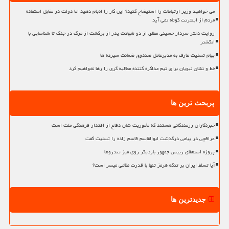
می خواهید وزیر ارتباطات را استیضاح کنید؟ این کار را انجام دهید اما دولت در مقابل استفاده
مردم از اینترنت کوتاه نمی آید
روایت دختر سردار حسینی مطلق از دو شهادت پدر از برگشت از مرگ در جنگ تا شناسایی با
انگشتر
پیام تسلیت عارف به مدیرعامل صندوق ضمانت سپرده ها
خط و نشان نبویان برای تیم مذاکره کننده مطالبه گری را رها نخواهیم کرد
پربحث ترین ها
خبرنگاران رزمندگانی هستند که مأموریت شان دفاع از اقتدار فرهنگی ملت است
عراقچی در پیامی درگذشت ابوالقاسم قاسم زاده را تسلیت گفت
پروژه استعفای رییس جمهور باردیگر روی میز تندروها
آیا تسلط ایران بر تنگه هرمز تنها با قدرت نظامی میسر است؟
جدیدترین ها