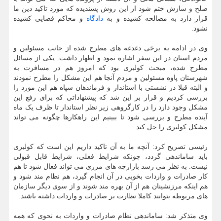
صلح و سازش ختم شود از این روش پسندیده که مورد تاکید دین ما
قرار دارد به مصالحه کشیده و به
دادگاه
و محاکم قضایی کشیده
نشود.
وی در ادامه به برخی دغدغه های مطرح شده از جانب مسئولین و
مردم استان در این سفر اشاره نمود و اظهار داشت: یکی از مسائل
مطرح شده، مبحث کولبری بود که امروز هم در مسافرت به
شهرستان پاوه مسئولین و مردم آنجا هم این مشکل را مطرح نمودند
و البته قبلا در نشستی با استاندار و فرماندهان سپاه هم این مورد را
بررسی کردیم و قرار بر این شد که پیشنهاداتی که برای رفع این
مشکل وجود دارد را در کارگروهی زیر نظر استاندار تا ظرف یک ماه
آینده مطرح و بررسی شود تا ببینیم این راهکارها چگونه می تواند
مشکل کولبری را حل کند.
رئیسی تصریح کرد: آنچه ما به آن تاکید داریم این است که کولبری
باید ساماندهی گردد، چونکه شرایط فعلی، شرایط قابل قبولی
نیست. به نظر می رسد بازارچه های مرزی می تواند فعال شود تا هم
کار صادرات و واردات بخوبی در آن انجام گیرد، هم نظام مند شود و
هم اینکه مرزنشینان هم از آن بهره مند شوند و از سوی دیگر سازمان
های مربوطه بتوانند کاملا نظارت بر صادرات و واردات داشته باشند.
وی متذکر شد: ساماندهی نظام صادرات و واردات به نحوی که همه