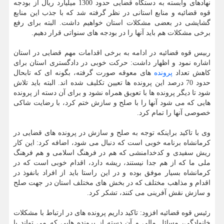
نهادهای وابسته به دستگاه قضایی حدود 1300 میلیارد ریال از بودجه
قوه قضائیه و منابع استانی در نظر گرفته شد که با جذب این منابع
گشایشی در بعضی مشکلات استان خواهیم داشت. البته برای رفع
برخی مشکلات هم باید آنها را در بودجه های سنواتی قرار دهیم.
ربیس قوه قضائیه در ادامه به برخی اقدامات مهم قضایی در استان
اشاره نمود و اظهار داشت: حرکت خوبی در دادگستری استان برای
کاهش تعداد
پرونده
های معوقه صورت گرفته، بگونه ای که تابحال
حدود 70 درصد این پرونده ها تعیین تکلیف شده اند. البته باید تلاش
شود تا دیگر پرونده ها با تعویق همراه نشود و برای آن دسته از پرونده
هایی که می شود آنها را با صلح و سازش ختم کرد، با رضایت شاکی
خصوصی آنها را تمام کرد.
وی با تاکید براینکه توجه به صلح و سازش در پرونده های قضایی در
کرمانشاه برنامه خوبی است که دنبال می شود، اضافه کرد: این کار
ریش سفیدی و کدخدامنشی که هم در فرهنگ اسلامی و هم فرهنگ
ملی ما که از هم جدا نیستند، ریشه دارد، اقدام خوبی است که در
کرمانشاه بسیار موفق بوده و در این راستا باید از افراد بانفوذ در
اقدام و مذاهب مختلف که در بخش های مختلف استان در جهت صلح
و سازش نقش آفرینی می کنند، تشکر کرد.
رئیس قوه قضائیه افزود: تاکید داریم پرونده های در ارتباط با مشکلات
خانوادگی، مسائل مالی و آن دسته از پرونده هایی که می تواند با