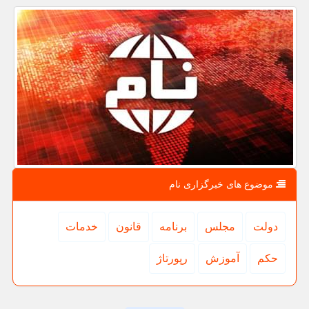
موضوع های خبرگزاری نام
دولت
مجلس
برنامه
قانون
خدمات
حكم
آموزش
رپورتاژ