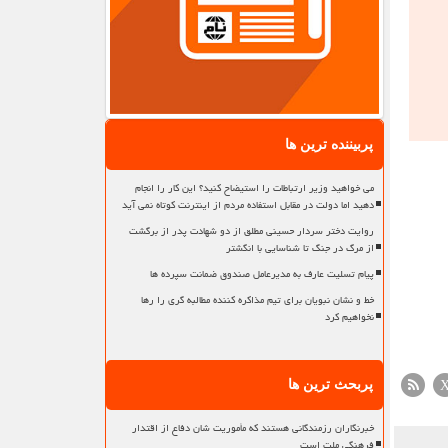
پربیننده ترین ها
می خواهید وزیر ارتباطات را استیضاح کنید؟ این کار را انجام
دهید اما دولت در مقابل استفاده مردم از اینترنت کوتاه نمی آید
روایت دختر سردار حسینی مطلق از دو شهادت پدر از برگشت
از مرگ در جنگ تا شناسایی با انگشتر
پیام تسلیت عارف به مدیرعامل صندوق ضمانت سپرده ها
خط و نشان نبویان برای تیم مذاکره کننده مطالبه گری را رها
نخواهیم کرد
پربحث ترین ها
خبرنگاران رزمندگانی هستند که مأموریت شان دفاع از اقتدار
فرهنگی ملت است