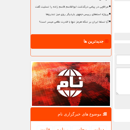
عراقچی در پیامی درگذشت ابوالقاسم قاسم زاده را تسلیت گفت
پروژه استعفای رییس جمهور باردیگر روی میز تندروها
آیا تسلط ایران بر تنگه هرمز تنها با قدرت نظامی میسر است؟
جدیدترین ها
موضوع های خبرگزاری نام
دولت
مجلس
برنامه
قانون