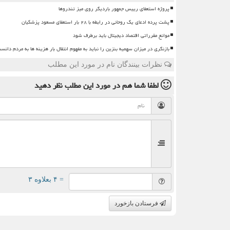
پروژه استعفای رییس جمهور باردیگر روی میز تندروها
پشت پرده ادعای یک روحانی در رابطه با ۲۸ بار استعفای مسعود پزشکیان
موانع مقرراتی اقتصاد دیجیتال باید برطرف شود
بازنگری در میزان سهمیه بنزین را نباید به مفهوم انتقال بار هزینه ها به مردم دانس
نظرات بینندگان نام در مورد این مطلب
لطفا شما هم
در مورد این مطلب
نظر دهید
= ۴ بعلاوه ۳
فرستادن بازخورد