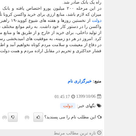
راه یک بانک صادر شد.
در این مرحله ۲۰۰ میلیون یورو اختصاص یافته و 
میزان که لازم باشد، منابع ارزی برای خرید واکسن کرونا تأ
دولت
واکسن را در دستور کار خود داشت. به رغم موانع مختلف 
از تولید داخلی، برای خرید از خارج و از طریق ها و مناب
کرد. امروز در هر دو زمینه، به موفقیت های امیدبخشی رسی
در دفاع از معیشت و ‎سلامت مردم کوتاه نخواهیم آمد 
فشار حداکثری و ‎تحریم در مقابل اراده مردم و همت دولت به زانو خواهد افتاد.»
منبع:
خبرگزاری نام
1399/10/06
01:45:17
تگهای خبر:
دولت
این مطلب نام را می پسندید؟
(0)
(0)
تازه ترین مطالب مرتبط