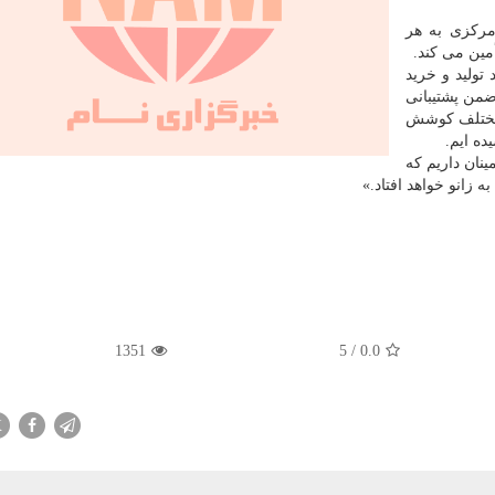
بانک مرکزی به هر
مین می کند.
از نخستین روزها و هفته های شیوع ‎کووید-۱۹ راهبرد تولید و ‎خرید
ضمن پشتیبانی
ع مختلف کوشش
ده ایم.
و اطمینان داریم که
1351
5
/
0.0
X