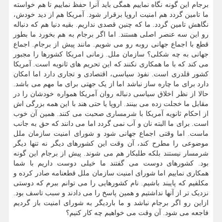
برجام این گونه نگاه نماییم همگی باید آنرا حفظ نماییم تا هم خواسته
ما تامین گردد هم امنیت اروپا برقرار شود. آمریکا هم از دید خودش،
نگاهش تامین گردد. ما که چنین قصدی نداریم. بقیه دنیا هم که دنباله
رو این سه عنصر اصلی هستند. اما اگر برجام به هم بخورد ما بطور
قطع با اجماع جهانی روبه رو می شویم. مانند پیش از برجام. اجماع
جهانی به چه شکلی؟ سازمان ملل. زمانی امریکا کشورها را مجبور
می کند که با ما همکاری نکنند که این تحریم های ثانویه است. آمریکا
کشور قلدری است. نفوذ سیاسی، اقتصادی و تجاری دارد اما امکان
دارد برای ما چاره ساز نباشد اما از یک جهتی برای ما مهم می باشد.
حالا از نظر اخلاق سیاسی دنباله روان آمریکا همواره خودشان را در
مقابل ما خجلت زده می بینند. اروپا یا حتی هند با این همه بزرگی اش
از احکام ثانویه آمریکا با شرمساری صحبت می کنند. همین آن خوب
است. برای ما البته نان و آب نمی گردد اما می دانند که حق به جانب
ماست. اما وقتی اجماع جهانی شود و شورای امنیت سازمان ملل
موضوعی را مطرح کند، آن وقت این کشورهای دیگر نه تنها دیگر
شرمسار نیستند بلکه طلبکار هم می شوند. پیش از برجام این گونه
بود. کشورهای دوست می گفتند ما خیلی دوست داریم با شما
همکاری نماییم اما شورای امنیت سازمان ملل قطعنامه صادر کرده و
مکلفیم که پایبند باشیم. نام کشورهایی را می توانم ببرم که دوستی
نزدیک تر از آنها نداشتیم و همین پاسخ را می دادند و سبب تاسف بود.
ازاین رو اگر برجام نباشد و ما باردیگر به شورای امنیت باز گردیم
فاجعه می شود. آن وقت می خواهیم چه کار کنیم؟