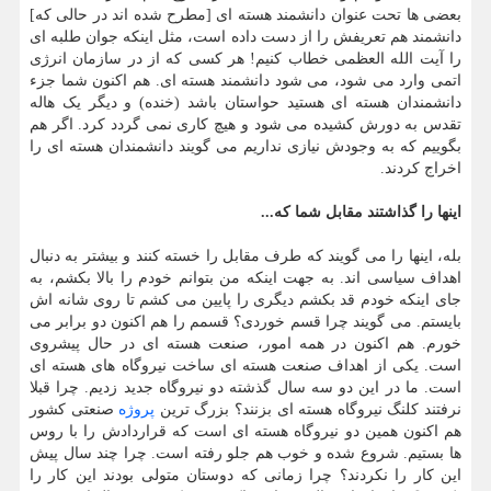
بعضی ها تحت عنوان دانشمند هسته ای [مطرح شده اند در حالی که]
دانشمند هم تعریفش را از دست داده است، مثل اینکه جوان طلبه ای
را آیت الله العظمی خطاب کنیم! هر کسی که از در سازمان انرژی
اتمی وارد می شود، می شود دانشمند هسته ای. هم اکنون شما جزء
دانشمندان هسته ای هستید حواستان باشد (خنده) و دیگر یک هاله
تقدس به دورش کشیده می شود و هیچ کاری نمی گردد کرد. اگر هم
بگوییم که به وجودش نیازی نداریم می گویند دانشمندان هسته ای را
اخراج کردند.
اینها را گذاشتند مقابل شما که...
بله، اینها را می گویند که طرف مقابل را خسته کنند و بیشتر به دنبال
اهداف سیاسی اند. به جهت اینکه من بتوانم خودم را بالا بکشم، به
جای اینکه خودم قد بکشم دیگری را پایین می کشم تا روی شانه اش
بایستم. می گویند چرا قسم خوردی؟ قسمم را هم اکنون دو برابر می
خورم. هم اکنون در همه امور، صنعت هسته ای در حال پیشروی
است. یکی از اهداف صنعت هسته ای ساخت نیروگاه های هسته ای
است. ما در این دو سه سال گذشته دو نیروگاه جدید زدیم. چرا قبلا
نرفتند کلنگ نیروگاه هسته ای بزنند؟ بزرگ ترین
پروژه
صنعتی کشور
هم اکنون همین دو نیروگاه هسته ای است که قراردادش را با روس
ها بستیم. شروع شده و خوب هم جلو رفته است. چرا چند سال پیش
این کار را نکردند؟ چرا زمانی که دوستان متولی بودند این کار را