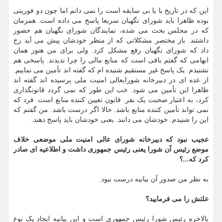
این که در تاریخ با یا بی سابقه است را نمی دانم اما چون دو فوریتی
بوده ظاهرا باید شورای نگهبان سریعا پاسخ می داده است. همزمان
که در مجلس بحث می شده، نمایندگان شورای نگهبان هم حضور
داشتند. باز مختصر مشکلاتی که از منظر خودشان پیش می آید رخ
داد که شورای نگهبان رفع مشکل کرد. ولی برای من هنوز همان
ابهامی که گفتم باقی است که منابع مالی را چرا ندیدند. پاسخی هم
نشنیدم. یک پاسخ غیر مستقیم شنیده ام که گفته اند تأمین می نماییم.
از عده ای در دبیرخانه شورایعالی امنیت ملی پرسیده اند گفته اند
ظاهرا این تأمین می شود. خب این طور که نمی گردد قانونگذاری
کرد، به اعتبار صحبت یک نفر. قانون تعیین کننده منابع است. فرد که
نمی تواند تأمین کننده منابع باشد. حالا اگر درست باشد. من گفتم که
این را شنیدم. خودشان می دانند. یعنی خودشان باید پاسخ دهند.
عجیب نبود که دبیرخانه شورای عالی امنیت ملی موضعی خلاف
موضع رئیس آن شورا یعنی رئیس جمهوری داشت و اطلاعیه ای صادر
کرد که...؟
به نظر من صدور آن بیانیه درست نبود.
علتش را می فرمایید؟
بالاخره رئیس شورا رئیس جمهوری است و این بیانیه ایجاد یک نوع