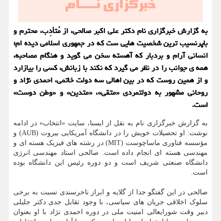
به گزارش خبرگزاری نام دکتر علی اکبر صالحی، از مُتأدِب، محترم و
باپرنسیب ترین شخصیت هایی ست که در جمهوری اسلامی دیده ام؛
انسانی آرام و بردبار که آهسته سخن می گوید و هنگام مصاحبه،
همه ی جوانب را در نظر می گیرد که نکند با زبانش، کسی را بیازارد
و از همین روست که در بین اهالی سه دولت خاتمی، احمدی نژاد و
روحانی مشهور به دولتمردی «متقی»، «متدین» و «وطن دوست»
است.
به گزارش خبرگزاری نام به نقل از ایسنا، سایت «انتخاب» در ادامه
نوشت: او تحصیلات خویش را در دانشگاه آمریکایی بیروت (AUB) و
مؤسسه فناوری ماساچوست (MIT) در رشته های فیزیک هسته ای و
مهندسی هسته ای انجام داده است. صالحی استاد مهندسی انرژی
دانشگاه صنعتی شریف است و دو دوره رئیس این دانشگاه بوده
است.
صالحی در این گفتگو جدا از گلایه و ابراز ناخرسندی نسبت به برخی
سلوک اخلاقی جریان های سیاسی، با وجود تقابل جدی دکتر جلیلی
دبیر وقت شورایعالی امنیت ملی در دوره احمدی نژاد با او بعنوان