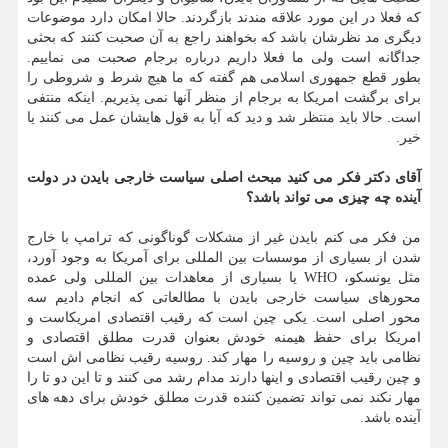
که فعلا در این مورد علاقه مندند بازگردند. حالا امکان دارد موضوعات
دیگری مد نظرشان باشد که بخواهند راجع به آن صحبت کنند که بحثی
جداگانه است ولی ما فعلا داریم درباره برجام صحبت می نماییم.
بطور قطع جمهوری اسلامی هم گفته که ما هیچ شرط و شروطی را
برای برگشت امریکا به برجام از منظر آنها نمی پذیریم. اینکه منتفی
است. حالا باید منتظر شد و دید که آیا به قول هایشان عمل می کنند یا
خیر.
آقای دکتر فکر می کنید مبحث اصلی سیاست خارجی بایدن در دولت
آینده چه چیزی می تواند باشد؟
من فکر می کنم بایدن غیر از مشکلات گوناگونی که ترامپ با خارج
شدن از بسیاری از موسسات بین المللی برای آمریکا به وجود آورد،
مثل یونسکو، WHO یا بسیاری از معاهدات بین المللی ولی عمده
محورهای سیاست خارجی بایدن با مطالعاتی که انجام دادیم سه
محور اصلی است. یکی چین است که رقیب اقتصادی امریکاست و
امریکا برای حفظ هیمنه خودش بعنوان قدرت مطلق اقتصادی و
نظامی باید چین و روسیه را مهار کند. روسیه رقیب نظامی اش است
و چین رقیب اقتصادی و اینها دارند مدام رشد می کنند و تا این دو تا را
مهار نکند نمی تواند تضمین کننده قدرت مطلق خودش برای دهه های
آینده باشد.