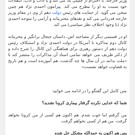
وزیر خارجه، با احترام از جلیلی یاد می کند و با آداب و ادب، انتقادات
خود نسبت به او را مطرح می کند. پیرامون احمدی نژاد هم چنین
سخن می گوید. از حمایت های رئیس
دولت
دهم از وی در مقام وزیر
خارجه قدردانی می کند و نقدهای محترمانه و آرامی را متوجه احمدی
نژاد (با وجود اختلاف نظر سیاسی) می کند.
او در قسمتی دیگر از مصاحبه اش، داستان جنجال برانگیز و محرمانه
کانال دوم مذاکره با آمریکا در دولت احمدی نژاد و استنکاف رئیس
دولت دهم از دستور رهبری برای هماهنگی این کانال را شرح داده و
از دکتر ظریف می خواهد تمامی اسناد آن مذاکرات را منتشر کند تا
«ملت بدانند در آن سال ها چه گذشت، هم آموزنده است و هم تاریخ
به قضاوت خواهد نشست».
متن کامل این گفتگو را در ادامه می خوانید:
شما که خدایی نکرده گرفتار بیماری کرونا نشدید؟
من گرفتم اما خوب شدم. هم اکنون هم کسی از من کرونا نخواهد
گرفت. من هم از کسی نخواهم گرفت.
پس هم اکنون به حمدالله مشکل حل شده
.