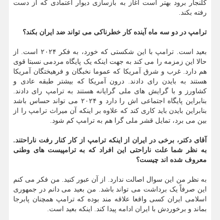
کلنجار برود بهتر است آغاز به بازسازی دیوار اعتمادی که از دست
رفته بکند.
ترامپ در دو سه ماه آینده کار خطرناکی می تواند ضد ایران بکند؟
بعید است. ترامپ با این شکستی که خورد، به فکر ۲۰۲۴ است. از
حالا این زمزمه را می کند به جهت اینکه یک پایگاه مردمی نسبتا قوی
هم دارد. غرب و شرق آمریکا که عموما نخبگان و فرهیختگان آمریکا
هستند به بایدن رای دادند. درون آمریکا که بیشتر طبقه عادی و
کشاورز و با گرایش های ملی گرایانه هستند به ترامپ رای دادند.
بنابراین پایگاه اجتماعی اش را دارد و ۲۰۲۴ می تواند حساس باشد
بنابراین بایدن باید کاری کند که علاوه بر اینکه آن میراث ترامپ را از
بین می برد، تمایل قشر ملی گرا هم به ترامپ کم شود.
آقای دکتر، برخی در ایران از اینکه ترامپ از کار کنار رفت ناراحتند.
به نظر شما علت ناراحتی این افراد که به ترامپیست های وطنی
معروف شده اند چیست؟
به نظر من این سوال اصالت ندارد. از آن عبور کنید. من فکر می کنم
این صرفاً یک برداشت می تواند باشد. من بعید می دانم در جمهوری
اسلامی ایران کسی واقعا علاقه مند بوده که ترامپ همچنان پابرجا
بماند و برخوردش با ایران ادامه پیدا کند. اینکه بعید است.