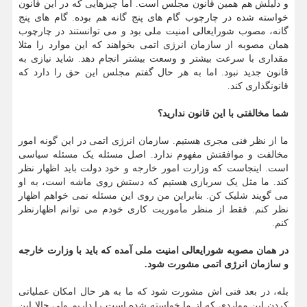
و دلیلش هم همین قانون مجلس است. اما چیزهایی که در این قانون
خواسته شده در چارچوب گام های پنج گانه هم بوده. گام های پنج
گانه، مصوب شورایعالی امنیت ملی بود و می توانستند در چارچوب
همان مصوبه از سازمان انرژی اتمی بخواهند که این موارد را مثلا
مقداری با سرعت بیشتر و وسعت بیشتر انجام دهد. شاید نیازی به
قانون جدید نبود. اما به هر حال گفتم مجلس این حق را دارد که
قانونگذاری کند.
شما مخالفتی با این قانون ندارید؟
ما از نظر فنی مجری هستیم. سازمان انرژی اتمی در این گونه امور
مخالفت و موافقتش مفهوم ندارد. اصل مسئله یک مسئله سیاسی
است. اینجاست که وزارت امور خارجه و خود دولت باید اظهار نظر
کند. ما مثل یک سربازی هستیم که دستش روی ماشه است، به او
می گویند شلیک کن. بنابراین من روی این مسئله نمی خواهم اظهار
نظر کنم. فقط از منظر مأموریت کاری خودم می توانم اظهارنظر
کنم.
در همان مصوبه شورایعالی امنیت ملی آمده که باید با وزارت خارجه
و سازمان انرژی اتمی مشورت شود.
بله، در بعد فنی اش مشورت شود که ما به هر حال امکان عملیاتی
کردن این مواردی که از ما خواسته شده است را داریم ولی حالا این