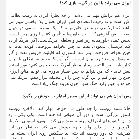
ایران می تواند با این دو گزینه بازی کند؟
ایران هم برایش مهم می باشد. از چه نظر؟ ایران نه رقیب نظامی
اش است و نه رقیب اقتصادی اش. ایران بعنوان یک بخشی مهم می
باشد که اولا می تواند در خاورمیانه که یک منطقه مهمی در جهان
است نقش آفرینی کند. این خاورمیانه تأمین کننده انرژی چین است.
بخش عمده خاورمیانه زیر نظر و سلطه آمریکاست. اگر آمریکا اراده
کند عربستان سعودی نفت به چین نخواهد فروخت، کویت نفت به
چین نخواهد فروخت. پس تنها کشوری که قابلیت فروش نفت و گاز
به مقدار وسیع دارد ایران است و اگر آمریکا بتواند به شکلی با ایران
کنار بیاید - من البته دارم از منظر آمریکا صحبت می کنم تصور اشتباه
پیش نیاید - که من بتوانم به چین فشار بیاورم می توانم منابع انرژی
چین را مهار کنم و این گونه چین را در مضیقه قرار دهم. آمریکا نمی
خواهد با چین وارد جنگ شود. چون هزینه جنگ زیاد است.
پس ایران هم می تواند از این مسیر امتیازات خودش را بگیرد
.
حالا ببینید روسیه را چه طور می خواهد مهار کند. بالاخره روسیه
کشور بزرگی است و دور آن طوقی انداخته است. یکی یکی دارد
درون کشورهای اطراف روسیه نفوذ می کند. لتونی، استونی، لاتزیا،
بلاروس و... را دارد وارد جبهه خودش می کند. به نظر من این
کمربندی که دور روسیه انداخته اند سگکش روی ایران بسته می