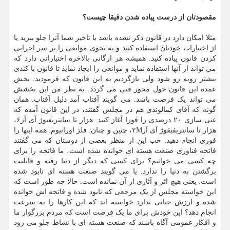
مقصودتان از درست پیاده شدن دقیقا چیست؟
مثلا امکان دارد در قانون ذکر نشده باشد با تاخیر شما آنرا جلو ببرید یا
از اختیارات خودتان استفاده کنید و به نحوی موانعی را بر سر اجرایی
کردن قانون پیاده کنید. همیشه هر ارگانی بالاخره اختیاراتی دارد که
می تواند از آنها استفاده نماید و موانعی را ایجاد نماید تا قانون با کندی
بیشتر روبه رو شود ولی بازگردیم به این قانون که فرمودید. بخش
عمده این قانون حول محور فنی می گردد. به نظر من این بخشش
می تواند یک فرصت باشد. می گویند آفتاب آمد دلیل آفتاب. همان
گونه که آقای کمالوندی هم در مجلس گفتند، در این قانون آمده که
غنی سازی ۲۰ درصدی را فورا آغاز کنید. هزار تا سانتریفیوژ آی آر۶،
هزار تا سانتریفیقوژ آی آر۲M، چنین و چنان. فلز اورانیوم. همه اینها را
فوری انجام دهید. خب این از منظر بعضی از دوستان که می گفتند
فاتحه فناوری صنعت هسته ای خوانده شده است، ما فاتحه را برای
چه کسی می خوانیم؟ برای کسی که دیگر از دنیا رفته و قابلیت
برگشتن به دنیا را ندارد. یا می گویند صنعت هسته ای نابود شده
است. یعنی هیچ اثر و آثاری از آن نمانده است. حالا چه طور است که
این خواسته مجلس از یک مرجعی که نابود شده و فاتحه اش خوانده
شده و ارزش حیاتی ندارد خواسته اند که این کارها را به سرعت
انجام دهد؟ این خودش برای ما یک فرصت است که مردم بزرگوار ما
و افکار عمومی آگاه باشند که صنعت هسته ای با نشاط جلو می رود