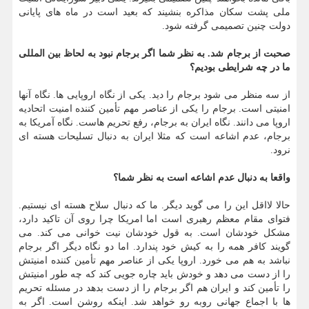
ملی پشت سکان مذاکره بنشیند که بعید است در ماه های پایانی
دولت چنین تصمیمی گرفته شود.
صحبت از برجام شد. به نظر شما اگر برجام نبود به لحاظ بین المللی
ما در چه شرایطی بودیم؟
از سه منظر می شود برجام را دید. یکی از نگاه اروپایی ها. نگاه آنها
امنیتی است. برجام را یکی از عناصر مهم تأمین کننده امنیت اتحادیه
اروپا می دانند. نگاه ایران به برجام، رفع تحریم هاست. نگاه آمریکا به
برجام، عدم اشاعه است که مثلا ایران به دنبال تسلیحات هسته ای
نرود.
واقعا به دنبال عدم اشاعه است به نظر شما؟
حالا لااقل این را می گوید دیگر. ما که دنبال سلاح هسته ای نیستیم.
فتوای مقام معظم رهبری است اما امریکا چرا روی آن تاکید دارد،
مشکل خودشان است. به قول خودشان نیت خوانی می کند. می
گویند کافر همه را به کیش خود پندارد. اما دو نگاه دیگر اگر برجام
نباشد به هم می خورد. اروپا یکی از عناصر مهم تأمین کننده امنیتش
را از دست می دهد و خودش باید چاره جویی کند که چه طور امنیتش
را تأمین کند و ایران هم اگر برجام را از دست بدهد در مسئله تحریم
ها با اجماع جهانی روبه رو خواهد شد. اینکه روشن است. اگر به