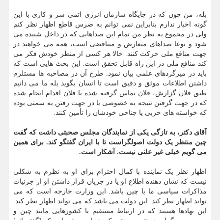
بله، من چون که در جایگاه سازمان انرژی اتمی سر و کاری با این
گونه اخبار ندارم بنابراین نمی توانم به ضرس قاطع اظهار نظر کنم
ولی در مجموع به نظر من تمام این صداهایی که در داخل شنیده می
شود و نوعا صداهای متعارض و متناقضی است، همه می خواهند در
جهت منافع ملی حرکت کنند. حالا هر کسی از منظر خودش فکر می
کند منافع ملی در این راه قابل تحقق است. این بحث هایی است که
باید در میزگردهای علمی بیان نمود. طرح آن در مصاحبه ها مستلزم
داشتن اطلاعات موثق و دقیق است تا انسان بگوید بله ما می دانیم
طبق فلان گزارش، فلان تماس گرفته شده یا فلان اقدام انجام شده
که در جهت گرفتن نتیجه به خصوصی یا در جهت رفتن به سمتی بوده
که خواسته های حزبی یا جناحی خودشان را تأمین کنند.
آقای دکتر، به تازگی یکی از نمایندگان مجلس صحبتی داشت که گفت
چین منتظر یک دولت اصولگراست تا با ایران گفتگو کند. برای همین
می گویم خیلی غیر علنی نیست. آشکار است.
اظهار نظر یک نماینده با کمال احترام برای او به نظرم به شکلی
نیست که نشان دهنده اطلاع او یا در جریان قرار داشتن او از جزئیات
مذاکرات سیاسی ما با چین باشد. این وزارت خارجه است که می
تواند اظهار نظر کند. این دولت می باشد که می تواند اظهار نظر کند.
این نهادها هستند که در ارتباط مستقیم با کشورهایی مانند چین و