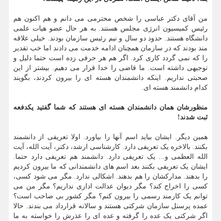
من آقای دکتر عباسی را شخص محترمی می دانم و هم اکنون هم
رئیس کمیسیون انرژی مجلس هستند. به هر حال عضو هیات علمی
دانشگاه هستند. حدود دو سال و نیم رئیس سازمان بودند. خیلی علاقه
مند بودند که در سازمان همچنان ادامه خدمت می دادند اما خب تقدیر
را که نمی گردد کاری کرد. اگر هم هر حرفی زده است حتما دلیل و
توجیهی داشته است. ما قاضی را خدا قرار می دهیم. بیشتر از این
صحبتی نداریم. اینکه دانشمندان هسته ای را بیرون کردند، بگویند
کدام دانشمند هسته ای.
منظورشان همان دانشمندان هسته ای هستند که شما گفتید یکدفعه
ثبت شدند!
همین دیگر. ایشان بیاید اسم آنها را بیاورد. اولا تعریفی از دانشمند
بکنند. بالاخره یک تعریفی دارد. کارشناسی ارشد، دکتر، آیت الله، آیت
الله العظمی و... یک تعریفی دارد. دانشمند هم تعریفی دارد حتما.
ایشان یک تعریفی بکنند بعد اسم های دانشمندانی که ما بیرون کردیم
را بدهند. مدارکشان را هم بدهند. اشکالی ندارد. مگر می شود کسی،
کسی را اخراج کند؟ مگر دیوان عدالت اداری نداریم؟ مگر من می
توانم یک کارمند رسمی را بیرون کنم؟ مگر کشور بی صاحب است؟
عمده پرسنل سازمان شرکتی هستند و سالانه قرارداد می بندند. حالا
اگر شرکتی یک عده را گرفته و عده ای را عذرش را خواسته به ما