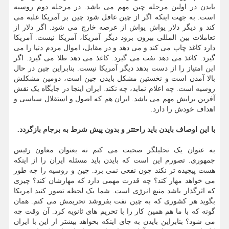
بایدن در اولین مرحله چین مهم می باشد. در مرحله دوم روسیه
است. به جهت اینکه اگر از چین غافل شود چین بر آمریکا غلبه می
کند و دیگر دلار یواش یواش از عرصه خارج می شود. اگر دلار از
تعاملات بین المللی بیرون برود دیگر آمریکا، آمریکا نیست. آمریکا
دارد کاغذ چاپ می کند و می دهد و در مقابل، اموال مردم دنیا را می
گیرد. کاغذ می دهد نفت می گیرد. کاغذ می دهد طلا می گیرد. اگر
این امتیاز را از دست بدهد دیگر آمریکا نیست. بنابراین چین در حال
بالا آمدن است و نخستین مشکل بایدن چین است، دومین مشکلش
روسیه است. چه اعلام نماید، چه نکند. ایران اینجا در جایگاه یک نقش
آفرین برایش مهم می باشد. ایران هم که اصول و استقلال سیاسی و
اهداف خودش را دارد.
با این اوصاف بایدن باید راحتتر و بدون پیش شرط به برجام بازگردد.
به عنوان یک تحلیلگر صحبت می کنم نه بعنوان معاون رئیس
جمهوری. تصورم این است که بایدن باید مسئله ایران را از اینکه
هست پیچیده تر نکند چون نفعی نمی برد. چین و روسیه را چه طور
می خواهد مهار کند؟ چه قدرت مهمی دارد که مهارشان کند؟ چیزی
که اثرگذار باشد منبع انرژی است. شما یک لحظه تصور کنید امریکا
بگوید هر کشوری که به چین نفت بفروشد تحریمش می کنم. همان
گونه که با ما هم همین کار را با تحریم های ثانویه کرد. آن وقت چه
می شود؟ بنابراین بایدن به جای اینکه بخواهد بیشتر از این با ایران