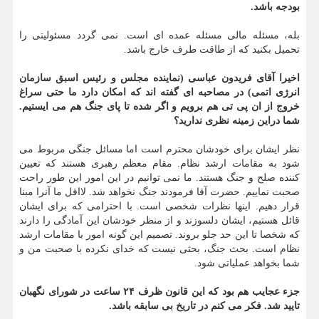
بودجه باشد.
بله، مسئله مالی مسئله عمده ای است. نمی گردد مسئولیتی را
تحمیل بکنید که از طاقت طرف خارج باشد.
اخیرا آقای فریدون عباسی (نماینده مجلس و رئیس اسبق سازمان
انرژی اتمی) در مصاحبه ای گفته اند که امکان دارد ما حتی سراغ
خروج از ان پی تی هم برویم و اگر شده تا پای جنگ هم می ایستیم.
شما دراین زمینه نظری ندارید؟
نظر ایشان برای خودشان محترم است اما مسائل جنگی مربوط می
شود به مقامات ارشد نظام. مقام معظم رهبری هستند که تعیین
کننده صلح و جنگ هستند. ما نمی توانیم در این امور این طور راحت
صحبت نماییم. حضرت آقا فرمودند جنگ نخواهد شد. لااقل ما آنرا مبنا
قرار دهیم. اینها نظرات شخصی است. با احترامی که برای ایشان
قائل هستیم، ایشان دلسوزند و از منظر خودشان این آمادگی را دارند
که شخصا تا این حد جلو بروند. تصمیم این گونه امور با مقامات ارشد
نظام است. بحث جنگ، بحثی نیست که خدای نکرده با صحبت من و
شما بخواهد عملیاتی شود.
جزء عجایب هم بود که این قانون ظرف ۲۴ ساعت در شورای نگهبان
تایید شد. فکر می کنم در تاریخ بی سابقه باشد.