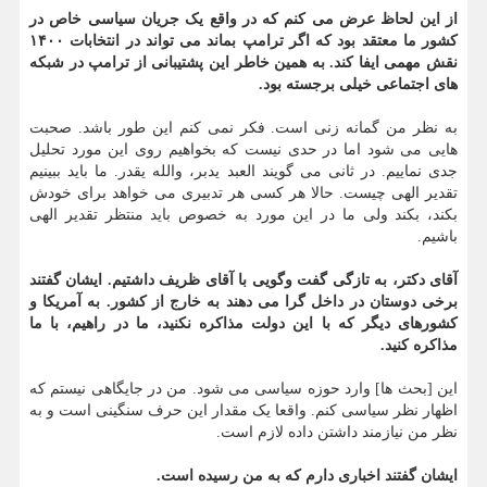
از این لحاظ عرض می کنم که در واقع یک جریان سیاسی خاص در
کشور ما معتقد بود که اگر ترامپ بماند می تواند در انتخابات ۱۴۰۰
نقش مهمی ایفا کند. به همین خاطر این پشتیبانی از ترامپ در شبکه
های اجتماعی خیلی برجسته بود.
به نظر من گمانه زنی است. فکر نمی کنم این طور باشد. صحبت
هایی می شود اما در حدی نیست که بخواهیم روی این مورد تحلیل
جدی نماییم. در ثانی می گویند العبد یدبر، والله یقدر. ما باید ببینیم
تقدیر الهی چیست. حالا هر کسی هر تدبیری می خواهد برای خودش
بکند، بکند ولی ما در این مورد به خصوص باید منتظر تقدیر الهی
باشیم.
آقای دکتر، به تازگی گفت وگویی با آقای ظریف داشتیم. ایشان گفتند
برخی دوستان در داخل گرا می دهند به خارج از کشور. به آمریکا و
کشورهای دیگر که با این دولت مذاکره نکنید، ما در راهیم، با ما
مذاکره کنید.
این [بحث ها] وارد حوزه سیاسی می شود. من در جایگاهی نیستم که
اظهار نظر سیاسی کنم. واقعا یک مقدار این حرف سنگینی است و به
نظر من نیازمند داشتن داده لازم است.
ایشان گفتند اخباری دارم که به من رسیده است.