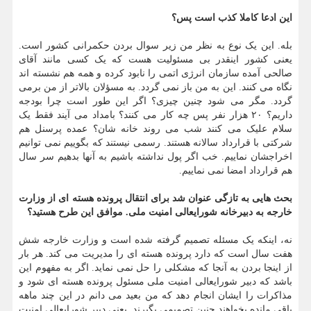
این ادعا کاملا کذب است پس؟
بله. این یک نوع به نظر من زیر سوال بردن حکمرانی کشور است.
یعنی کشور اینقدر بی مسئولیت هست که یک کسی مانند آقای
صالحی آمده سازمان انرژی اتمی را نابود کرده و همه هم نشسته اند
نگاه می کنند. این به من باز نمی گردد. به مسؤلان بالاتر از من برمی
گردد. مگر می شود چنین چیزی؟ اگر این طور است چرا بودجه
داریم؟ ۲۰ هزار نفر پس چه کار می کنند؟ بامداد می آیند فقط یک
سلام علیک می کنند شب می روند خانه شان؟ عمده پرسنل هم
شرکتی با قرارداد سالانه هستند. رسمی نیستند که بگوییم نمی توانیم
اخراجشان نماییم. خب اگر پول نداشته باشیم به آنها بدهیم سر سال
هم قرارداد امضا نمی نماییم.
بحث هایی به تازگی عنوان شد برای انتقال پرونده هسته ای از وزارت
خارجه به دبیرخانه شورایعالی امنیت ملی. موافق این طرح هستید؟
نه، اینکه یک مسئله تصمیم گرفته شده است و وزارت خارجه شش
هفت سال است که دارد پرونده هسته ای را مدیریت می کند. هر بار
از اینجا بردن به آنجا که مشکلی را حل نمی نماید. اگر به مفهوم این
باشد که دبیر شورایعالی امنیت ملی مسئول پرونده هسته ای شود و
مذاکرات را ایشان انجام دهد که من بعید می دانم در این چند ماهه
باقی مانده بخواهند چنین تصمیمی بگیرند. یعنی دبیر شورایعالی امنیت