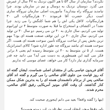
نکردند؟ سازمان از سال ۵۳ تا هم اکنون نزدیک به ۴۷ سال از عمرش
می گذرد. دوستان نزدیک به دوسال و نیم در سازمان بودند. چرا
نیامدید نیروگاه راه بیندازید؟ مأموریت اصلی سازمان نیروگاه سازی
است دیگر. حضرت آقا فرمودند ۲۰ هزارمگاوات الی ۳۰
هزارمگاوات. لااقل یکی اش را هم شما کلنگش را می زدید. چرا
نشد؟ در اکتشاف و استخراج ما قبلا به صورت متوسط ۴ تن اورانیوم
تولید می کردیم، سال جاری به ۴۰ تن می رسیم. دو سال ۳۰ تن تولید
می کردیم، سال جاری ۴۰ تن. این توقف صنعت هسته ای بود؟ مهم
ترین بخش پس از ساخت نیروگاه تأمین سوخت هسته ای هست. اگر
سوخت هسته ای نباشد نیروگاه چه طور اداره شود؟ کالای استراتژیک
هست. از ۵ تن متوسط به ۴۰ تن متوسط رسیده ایم یعنی ۸ برابر.
فکر می کنید این همینطوری به دست می آید؟ می دانید چه قدر
سرمایه گذاری نیاز دارد؟ کار می خواهد، عصای موسی که نداریم.
آقای فریدون عباسی یکی از منتقدان اصلی شماست. ایشان گفته اند
که روز قیامت من جلوی آقای صالحی را می گیرم و گفته اند آقای
صالحی پس از برجام دانشمندان هسته ای را به بدترین شکل ممکن
کنار گذاشتند. آن وقت آقای مونیز آمریکایی رفیق آقای صالحی،
محرم شدند.
اینها را گفته واقعا؟ بعید می دانم اینجوری صحبت کند.
بله، دقیقا سخن ایشان است. نظرتان در این زمینه چیست؟