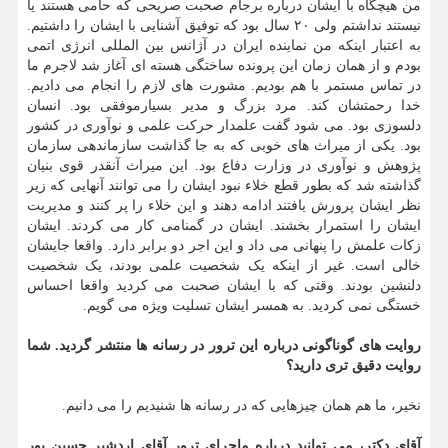
من هیچگاه با ایشان درباره برجام صحبت صریحی که حامی هستند یا
نیستند نداشتم ولی ۲۰ سال بود که توفیق آشنایی با ایشان را داشتیم.
به اعتبار اینکه من نماینده ایران در آژانس بین المللی انرژی اتمی
بودم و از همان زمان این پرونده ساختگی هسته ای آغاز شد لاجرم ما
در تماس مستمر با هم بودیم. مشورت های لازم را انجام می دادیم.
خدا رحمتشان کند. مرد بزرگ و مدیر بسیارموفقی بود. انسان
دلسوزی بود. می شود گفت علمدار حرکت علمی و نوآوری در کشور
بود. یکی از میراث های خوبی که به جا گذاشت سازماندهی سازمان
پژوهش و نوآوری در وزارت دفاع بود. این میراث آنقدر قوی بنیان
گذاشته شد که بطور قطع خلاء نبود ایشان را می توانند آنهایی که زیر
نظر ایشان پرورش یافتند ادامه دهند و این خلاء را پر کنند و مدیریت
ایشان را استمرار بخشند. ایشان در گمنامی کار می کردند. ایشان
زکات علمش را پنهانی می داد و این اجر دو برابر دارد. واقعا جایشان
خالی است. غیر از اینکه یک شخصیت علمی بودند، یک شخصیت
دلنشین بودند. وقتی که با ایشان صحبت می کردید واقعا احساس
خستگی نمی کردید. به همسر ایشان تسلیت ویژه می گویم.
روایت های گوناگونی درباره این ترور در رسانه ها منتشر گردید. شما
روایت دقیق تری دارید؟
نخیر، ما هم همان چیزهایی که در رسانه ها شنیدیم را می دانیم.
آقای دکتر، می توانید درباره ماجرای ترور آقای اردشیر حسین پور