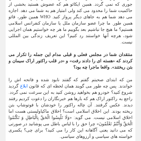
جوری که نمی گردد. همین ایکائو هم که عضوش هستید بخشی از
حاکمیت شما را محدود می کند ولی امتیاز هم به شما می دهد. اجازه
می دهد شما هم به جاهای دیگر پرواز کنید. WHO همین طور، فائو
همین طور. ما چرا عضو سازمان ملل یا سازمان کنفرانس اسلامی
هستیم؟ ما هیچ جا نباشیم بعد بگوییم ما هر چه خواستیم همان اجرایی
شود، هرچه آنها خواستند رد کنیم؟ این تعریف زندگی بین المللی
نیست.
منتقدان شما در مجلس فعلی و قبلی مدام این جمله را تکرار می
کردند که «هسته ای را دادند رفت» و «در قلب راکتور اراک سیمان و
بتن ریختند». واقعا ماجرا چه بود؟
من که ابتدای صحبتم گفتم که گفتند نابود شده و فاتحه اش را
خواندند. پس چه طور می گویند همان لحظه ای که قانون
ابلاغ
گردید
شروع کنید؟ خودرو هم بخواهید روشن کنید به این سرعت نمی گردد.
راجع به راکتور اراک هم که بارها هم خبرنگاران را دعوت کردیم رفتند
دیدند. عکس گرفتند. آن چاله راکتور را خودشان با فوتوشاپ بتن
ریخته بودند. این اخلاق اسلامی است؟ اخلاق ماکیاولیستی هست اما
اخلاق اسلامی نیست. می گوید: «وَلَا تَلْبِسُوا الْحَقَّ بِالْبَاطِلِ وَ تَکْتُمُوا
الْحَقَّ وَأَنْتُمْ تَعْلَمُونَ» چرا حق را با لباس باطل می پوشانید در صورتی
که می دانید یعنی آگاهانه این کار را می کنید؟ برای چی؟ یکسری
خواسته های سیاسی و آرزوهای سیاسی.