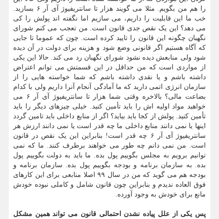
را هم من بگویم. مثلا می گویند هزار تا سانتریفیوژ آی آر ۶ بسازید.
خب ما این قابلیت را داریم، می سازیم اما نگفته اند پولش را کی
می دهد؟ این یک نقص جدی قانون است. من تعجب می کنم شورای
نگهبان چگونه این قانون را تایید کرده است. چون که عموما تا جایی
که آگاه هستیم اگر قانونی وضع شود و هزینه برای دولت در آن دیده
شود ولی منابعش دیده نشود شورای نگهبان رد می کند. حالا این یکی
از مواردی است که من حداقل در این قسمتش می توانم اعتراض
داشته باشم و یا نقدی داشته باشم که شما خواسته هایی را از
سازمان انرژی اتمی دارید که ما آمادگی آنجام آنرا داریم ولی با کدام
بضاعت مالی؟ بالاخره وقتی شما هزار تا سانتریفیوژ آی آر ۶ می
خواهید مواد اولیه اش را باید تأمین کنید. خیلی چیزهای دیگر را باید
تأمین کنید. پولش از کجا باید بیاید؟ اگر از منابع داخلی باید تامین گردد
اینها یا نمی دانند منابع داخلی ما چه قدر است یا نمی دانند ارزش هر
سانتریفیوژ آی آر ۶ چه قدر است! بنابراین این یک نقص در قانون
است. من نمی دانم چه طور می خواهند برطرف کنند. ما که نمی
توانیم برویم به مجلس بگوییم پول بده. ما باید به دولت بگوییم پول
بده. به سازمان برنامه و بودجه بگوییم پول بده. سازمان برنامه و
بودجه هم می گوید که من در سال ۹۹ اصلا منابعی برای این کارهای
فوق العاده ندیدم و بنابراین چون قانون شامل و کاملی نبوده خودش
مانع برای خودش به وجود آورده.
پس یکی از علل پیاده نشدن احتمالی قانون می تواند همین مشکل