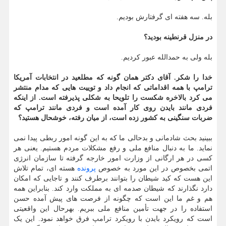
بله. سه هفته ای گرفتارش بودیم.
در منزل قرنطینه بودید؟
بله ولی به حمدالله عبور کردیم.
خدا را شکر. آقای دکتر همان گونه که مطلعید در انتخابات آمریکا
ترامپ با همه اقداماتی که انجام داد و توییت هایی که مدام منتشر
می کرد بالاخره شکست را تلویحا به شکلی پذیرفته است. از اینکه
فردی مانند بایدن روی کار آمده است و فردی مانند ترامپ که
ضربات سنگینی به کشور زده است، از میان رفته، خوشحال هستید؟
ببینید بحث شادمانی و بدحالی ما که به این گونه امور ربطی پیدا نمی
نماید. ما به دنبال منافع ملی و رفع مشکلات مردم هستیم. یعنی هر
کسی در هر ارگانی از وزارت امور خارجه گرفته تا سازمان انرژی
اتمی بخصوص در این مورد به خصوص
پرونده
هسته ای، تمام تلاش
این هست که کید شیطان را بتوانند برطرف کنند و تاجایی که امکان
دارد نگذارند که شیطان صدمه ای به مملکت وارد کند. بنابراین همه
هم و غم ما این است که چگونه از فرصت های پیش آمده حسن
استفاده را در جهت تأمین منافع ملی ببریم. بهرحال این واقعیتی
است که رویکرد بایدن با رویکرد ترامپ فرق خواهد نمود. این یک