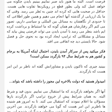
فرصت است. البته ما هنوز باید صبر نماییم ببینیم بایدن چگونه می
خواهد عمل کند ولی بطور قطع در رویکردها تفاوت هایی هست.
حداقل در صحبت هایی که کرده اند چنین به نَظر می رسد. وقتی که
ما یک ارزیابی از گذشته آنها انجام می دهیم و همین طور اطلاعی که
تا حدودی از نگاهشان به مسائل بین المللی و سیاسی داریم، تصور
می کنم اگر رفتارشان هم همان گونه که ما استنباط و برداشت کرده
ایم باشد بنظر می رسد با آمدن بایدن می تواند فرصتی پیش بیاید که
مسائل و مشکلاتی که ترامپ ایجاد کرده بود به نحوی حل و فصل
شود. حالا بایستی دید چه اتفاقی می افتد.
فکر میکنید پس از سرکار آمدن بایدن، احتمال اینکه آمریکا به برجام
و کشور هم به شرایط سال ۹۴ بازگردد ممکن است؟
ببینید چیزی که تاکنون بایدن و مشاورانش گفته اند ناظر بر این امر
هست که بازگردند.
امیدوار هستید که دولت بالاخره این مجوز را داشته باشد که بتواند...
آنها اگر بخواهند بازگردند که ما استقبال می نماییم. بدون قید و شرط
البته. به همان شرایط پیش از خروج ترامپ اگر بازگردند بارها
مسؤلان ما اعلام نمودند که استقبال می کنند. تا به امروز هم شنیده
ها ناظربر این امر هست که گویا می خواهند بازگردند. من آخرین
صحبت هایی که از مشاوران بایدن، سالیوان و دیگران شنیدم این بود