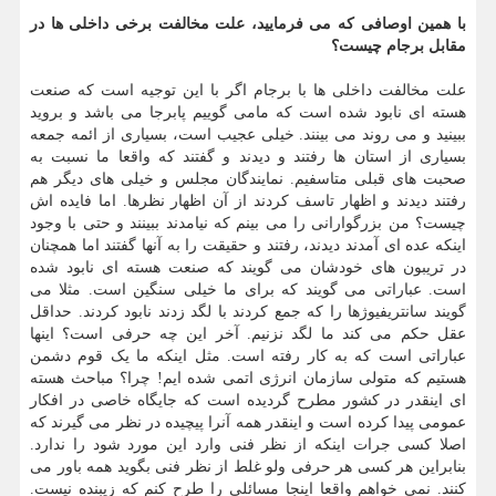
با همین اوصافی که می فرمایید، علت مخالفت برخی داخلی ها در
مقابل برجام چیست؟
علت مخالفت داخلی ها با برجام اگر با این توجیه است که صنعت
هسته ای نابود شده است که مامی گوییم پابرجا می باشد و بروید
ببینید و می روند می بینند. خیلی عجیب است، بسیاری از ائمه جمعه
بسیاری از استان ها رفتند و دیدند و گفتند که واقعا ما نسبت به
صحبت های قبلی متاسفیم. نمایندگان مجلس و خیلی های دیگر هم
رفتند دیدند و اظهار تاسف کردند از آن اظهار نظرها. اما فایده اش
چیست؟ من بزرگوارانی را می بینم که نیامدند ببینند و حتی با وجود
اینکه عده ای آمدند دیدند، رفتند و حقیقت را به آنها گفتند اما همچنان
در تریبون های خودشان می گویند که صنعت هسته ای نابود شده
است. عباراتی می گویند که برای ما خیلی سنگین است. مثلا می
گویند سانتریفیوژها را که جمع کردند با لگد زدند نابود کردند. حداقل
عقل حکم می کند ما لگد نزنیم. آخر این چه حرفی است؟ اینها
عباراتی است که به کار رفته است. مثل اینکه ما یک قوم دشمن
هستیم که متولی سازمان انرژی اتمی شده ایم! چرا؟ مباحث هسته
ای اینقدر در کشور مطرح گردیده است که جایگاه خاصی در افکار
عمومی پیدا کرده است و اینقدر همه آنرا پیچیده در نظر می گیرند که
اصلا کسی جرات اینکه از نظر فنی وارد این مورد شود را ندارد.
بنابراین هر کسی هر حرفی ولو غلط از نظر فنی بگوید همه باور می
کنند. نمی خواهم واقعا اینجا مسائلی را طرح کنم که زیبنده نیست.