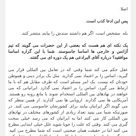
اصلا.
پس این ادعا کذب است.
بله. مشخص است. اگر هم داشتند سندش را بیایند منتشر کنند.
یک نکته ای هم هست که بعضی از این حضرات می گویند که تیم
آژانس و خارجی ها اساسا جاسوسند. شما با این گزاره اساسا
موافقید؟ درباره آقای البرادعی هم یک دوره ای می گفتند.
عقل حکم می کند شما وقتی که در تعامل بین المللی قرار می
گیرید، اساس را بر اعتماد نمی گذارید. مثل یک برادر دینی و هموطن
خودتان که نیست. یک امر مسلم است که طرف مقابل هم که با ما
ارتباط می گیرد، اساس را بر اعتماد نمی گذارد. ایرانیانی که می
خواهند در نهادهای بین المللی استخدام شوند با مانع روبه رو هستند.
آمریکایی ها نمی گذارند. اروپایی ها نمی گذارند. از همین منظر که
می گویند اگر ایرانیان بیایند برای کشورشان جاسوسی می کنند. در
صورتیکه شما می بینید تعداد زیادی از کشورهای مختلف در نهادهای
بین المللی کار می کنند اما به ایرانیان که می رسد خیلی سخت
گیری می کنند. وقتی که علت را جویا شوید علل خیلی ابتدایی مطرح
می کنند اما در حقیقت همان صحبتی است که شما مطرح می کنید.