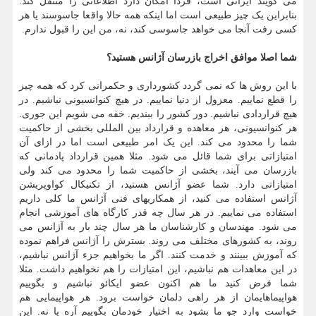
می گویند ایرانی است، فردا امکان دارد اطلاعاتی را منتقل کند.
بنابراین یک چیز طبیعی است اما اینکه همه حالا واقعا جاسوسند یا هر
کسی رفت آنجا می خواهد جاسوسی کند، نه، من این را قبول ندارم.
شما اصلا موافق اخراج بازرسان آژانس هستید؟
با این روش ها که نمی گردد کشورداری و حکمرانی کرد که همه چیز
را قطع نماییم. معزول از دنیا نماییم. در هیچ کنوانسیونی نباشیم. در
هیچ قراردادی نباشیم. دور کشور را ببندیم. خفه می شویم این جوری.
هر کنوانسیونی، هر معاهده و قرارداد بین المللی بخشی از حاکمیت
شما را محدود می کند. این یک امر طبیعی است اما در ازای آن
امتیازاتی برای شما قائل می شود. مثلا همین قرارداد پادمانی که
بازرسان می آیند، بخشی از حاکمیت شما را محدود می کند ولی
امتیازاتی دارد. شما عضو آژانس هستید، از تکنیکال کواوپریشن
آژانس استفاده می کنید، از همکاریهای فنی آژانس ما کلی داریم
استفاده می نماییم. در هر سال چه قدر کارگاه های آموزشی انجام
می شود. مهندسان و کارشناسان ما هر سال چند بار به آژانس می
روند، به کشورهای مختلف می روند. بسترش را آژانس فراهم نموده
که آموزش ببینند و خدمت کنند. اگر ما بخواهیم جزء آژانس نباشیم،
در این معاهدات هم نباشیم، این امتیازات را هم نخواهیم داشت. مثلا
شما فرض کنید ما هم اکنون عضو ایکائو نباشیم و بگوییم
هواپیماهایمان از هر راهی دلمان خواست برود. هر هواپیمایی هم
خواست وارد جو ما بشود به اختیار خودمان بگوییم آره یا نه. این