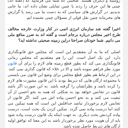
روسیه و دیگران هستند. صحبتی که شما می فرمایید که [گفته اند]
چینی ها این حرف را زدند یا چنین تمایلی نشان داده اند، ما جایی
ندیدیم. در گزارش های سیاسی که به دست ما می رسد یا گزارش
های محرمانه چنین نقل قولی از مسؤلان چینی نشنیده ایم.
اخیرا گفته شد سازمان انرژی اتمی در کنار وزارت خارجه مخالف
طرح اخیر مجلس درباره برجام است و گفته اند به ضرر منافع ملی
می دانیم. شما خودتان صراحتا دراین زمینه صحبتی نداشته اید؟
اصلی که ما به آن معتقدیم این است که مجلس حق قانونگذاری
دارد. این یک اصل است. این را هم معتقدیم که مجلس زمانی
قانونگذاری می کند که بطور قطع زمینه های لازم را برای آن
قانون
مورد نظر فراهم نموده باشد و الا در خلاء که قانون گذاری نمی کنند.
در این ارتباط هم بطور قطع مجلس برای وضع این قانون می بایستی
با مجموعه ارگان هایی که ذیربط بودند با این قانون مشورت های لازم
را کرده باشد و نظراتشان را گرفته باشد. به این صورت اگر باشد
قانون در تجانس خواهد بود به شکلی که همه به نحو احسن از آن
تبعیت می کنند و به نحو احسن پیاده اش می کنند. اگر قانون از
تجانس لازم برخوردار نباشد حداقلش این است که همه تمکین می
کنند اما درست پیاده نمی گردد. تمکین کردن یک بحث است، درست
پیاده کردنش بحث دیگری. به جهت اینکه یک قانون درست پیاده شود
باید از آن هویت مورد نظر برخوردار باشد به این معنا که توافق اولیه
ارگان های ذیربط حاصل شده باشد.