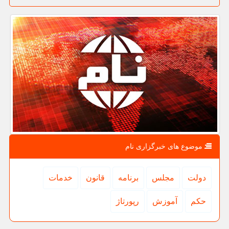
موضوع های خبرگزاری نام
دولت
مجلس
برنامه
قانون
خدمات
حكم
آموزش
رپورتاژ