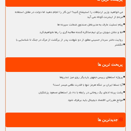
می خواهید وزیر ارتباطات را استیضاح کنید؟ این کار را انجام دهید اما دولت در مقابل استفاده
مردم از اینترنت کوتاه نمی آید
پیام تسلیت عارف به مدیرعامل صندوق ضمانت سپرده ها
خط و نشان نبویان برای تیم مذاکره کننده مطالبه گری را رها نخواهیم کرد
روایت دختر سردار حسینی مطلق از دو شهادت پدر از برگشت از مرگ در جنگ تا شناسایی با
انگشتر
پربحث ترین ها
پروژه استعفای رییس جمهور باردیگر روی میز تندروها
آیا تسلط ایران بر تنگه هرمز تنها با قدرت نظامی میسر است؟
پشت پرده ادعای یک روحانی در رابطه با ۲۸ بار استعفای مسعود پزشکیان
موانع مقرراتی اقتصاد دیجیتال باید برطرف شود
جدیدترین ها