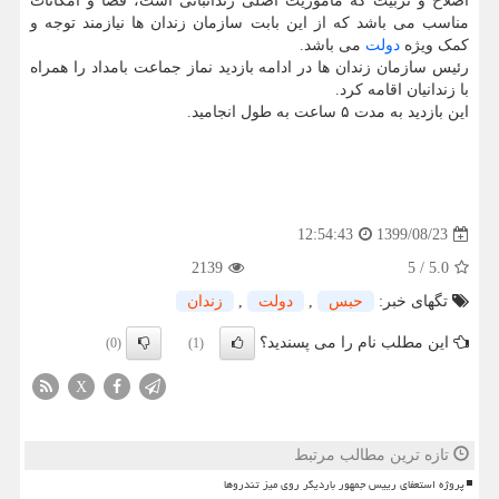
اصلاح و تربیت که مأموریت اصلی زندانبانی است، فضا و امکانات
مناسب می باشد که از این بابت سازمان زندان ها نیازمند توجه و
کمک ویژه
دولت
می باشد.
رئیس سازمان زندان ها در ادامه بازدید نماز جماعت بامداد را همراه
با زندانیان اقامه کرد.
این بازدید به مدت ۵ ساعت به طول انجامید.
1399/08/23
12:54:43
2139
5
/
5.0
تگهای خبر:
حبس
,
دولت
,
زندان
این مطلب نام را می پسندید؟
(0)
(1)
X
تازه ترین مطالب مرتبط
پروژه استعفای رییس جمهور باردیگر روی میز تندروها