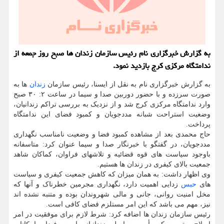
به گزارش خبرگزاری نام رئیس سازمان زندان ها صبح روز جمعه از
ندامتگاه مركزی كرج بازدید نمود.
به گزارش خبرگزاری نام به نقل از ایسنا، رئیس سازمان
زندان
ها به
صورت سرزده و با حضور دوربین صدا و سیما در ساعت ۲: ۳۰ صبح
وارد ندامتگاه مرکزی کرج شد و از نزدیک به بررسی تراکم زندانیان،
وضعیت استراحت شبانه مددجویان و کمبود فضای این ندامتگاه
پرداخت.
حاج محمدی بعد از مشاهده کمبود فضا و وضعیت نامناسب نگهداری
مددجویان، در گفتگو با خبرنگار صدا و سیما عنوان کرد: متاسفانه
باوجود سیاست های قوه قضائیه و تلاشهای فراوان، کماکان شاهد
جمعیت بالای کیفری در زندان ها هستیم.
وی اظهار داشت: به همان میزان که کاهش جمعیت کیفری و سیاست
های
حبس
زدایی اهمیت دارد، نگهداری مجرمین خطرناک و آنها که
مخل امنیت روانی، جانی و مالی شهروندان بوده و متنبه نشده اند
نیز، مهم می باشد که این امر مستلزم فضای کافی است.
رئیس سازمان زندان ها اضافه کرد: شرط لازم برای موفقیت در امر