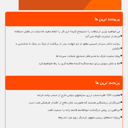
پربیننده ترین ها
می خواهید وزیر ارتباطات را استیضاح کنید؟ این کار را انجام دهید اما دولت در مقابل استفاده
مردم از اینترنت کوتاه نمی آید
روایت دختر سردار حسینی مطلق از دو شهادت پدر از برگشت از مرگ در جنگ تا شناسایی با
انگشتر
پیام تسلیت عارف به مدیرعامل صندوق ضمانت سپرده ها
خط و نشان نبویان برای تیم مذاکره کننده مطالبه گری را رها نخواهیم کرد
پربحث ترین ها
فعالیت 124 فقره حساب ارزی سازمانهای دولتی خارج از حساب واحد خزانه
خبرنگاران رزمندگانی هستند که مأموریت شان دفاع از اقتدار فرهنگی ملت است
عراقچی در پیامی درگذشت ابوالقاسم قاسم زاده را تسلیت گفت
پروژه استعفای رییس جمهور باردیگر روی میز تندروها