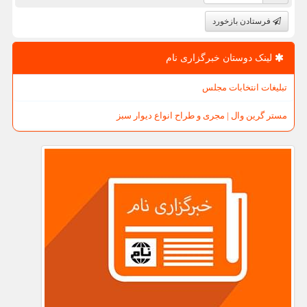
فرستادن بازخورد
لینک دوستان خبرگزاری نام
تبلیغات انتخابات مجلس
مستر گرین وال | مجری و طراح انواع دیوار سبز