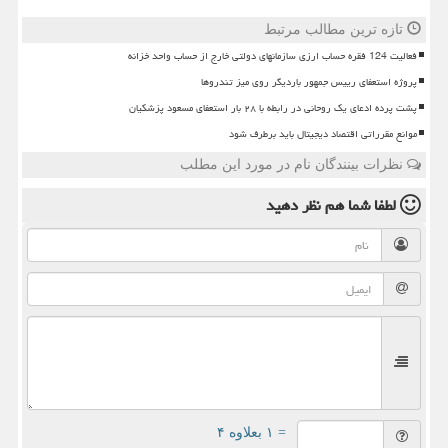
تازه ترین مطالب مرتبط
فعالیت 124 فقره حساب ارزی سازمانهای دولتی خارج از حساب واحد خزانه
پروژه استعفای رییس جمهور باردیگر روی میز تندروها
پشت پرده ادعای یک روحانی در رابطه با ۲۸ بار استعفای مسعود پزشکیان
موانع مقرراتی اقتصاد دیجیتال باید برطرف شود
نظرات بینندگان نام در مورد این مطلب
لطفا شما هم
نظر دهید
= ۱ بعلاوه ۴