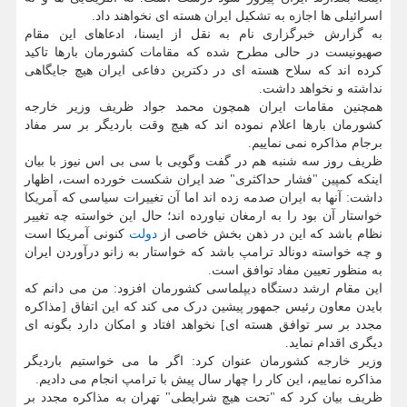
اسرائیلی ها اجازه به تشکیل ایران هسته ای نخواهند داد.
به گزارش خبرگزاری نام به نقل از ایسنا، ادعاهای این مقام
صهیونیست در حالی مطرح شده که مقامات کشورمان بارها تاکید
کرده اند که سلاح هسته ای در دکترین دفاعی ایران هیچ جایگاهی
نداشته و نخواهد داشت.
همچنین مقامات ایران همچون محمد جواد ظریف وزیر خارجه
کشورمان بارها اعلام نموده اند که هیچ وقت باردیگر بر سر مفاد
برجام مذاکره نمی نماییم.
ظریف روز سه شنبه هم در گفت وگویی با سی بی اس نیوز با بیان
اینکه کمپین "فشار حداکثری" ضد ایران شکست خورده است، اظهار
داشت: آنها به ایران صدمه زده اند اما آن تغییرات سیاسی که آمریکا
خواستار آن بود را به ارمغان نیاورده اند؛ حال این خواسته چه تغییر
نظام باشد که این در ذهن بخش خاصی از
دولت
کنونی آمریکا است
و چه خواسته دونالد ترامپ باشد که خواستار به زانو درآوردن ایران
به منظور تعیین مفاد توافق است.
این مقام ارشد دستگاه دیپلماسی کشورمان افزود: من می دانم که
بایدن معاون رئیس جمهور پیشین درک می کند که این اتفاق [مذاکره
مجدد بر سر توافق هسته ای] نخواهد افتاد و امکان دارد بگونه ای
دیگری اقدام نماید.
وزیر خارجه کشورمان عنوان کرد: اگر ما می خواستیم باردیگر
مذاکره نماییم، این کار را چهار سال پیش با ترامپ انجام می دادیم.
ظریف بیان کرد که "تحت هیچ شرایطی" تهران به مذاکره مجدد بر