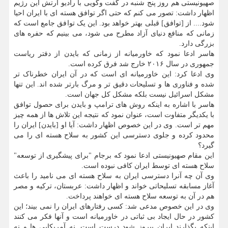
صهیونیستی هم روز پنج شنبه در گفت وگویی با رادیو ارتش این رژیم
اظهار داشت: تصور می کنم که حتی اگر توافق هسته ای با ایران احیا
شود.... از [توافق] قبلی بهتر خواهد بود. این یک توافق جامع است که
زمانی که منافع دنیای آزاد مطرح می شود، می بینیم که حفره های
بزرگی دارد.
هاسر ادعا نمود که خاورمیانه از زمانی که بایدن از دفتر ریاست
جمهوری در سال ۲۰۱۶ خارج شد فرق کرده است.
وی ادعا کرد: این خاورمیانه ای است که در آن ایران خطرناک تر
شده و فناوری ها و تسلیحات دقیق تر و مرگ بارتر شده اند. این تنها
مشکل اسرائیل نیست بلکه مشکل کل جهان است.
هاسر با اشاره به اینکه روش های ترامپ و بایدن برای حصول توافق
با یکدیگر متفاوت است، عنوان نمود که نتیجه این تلاش ها از همه چیز
مهم تر است. وی در این خصوص اظهار داشت: آیا او [بایدن] ایران را
محدود کرده و جلوی دسترسی این کشور به سلاح هسته ای را می
گیرد؟
این مقام صهیونیستی ادعا نمود که برجام "برای پیشگیری از توسعه"
سلاح هسته ای توسط ایران کافی نبوده است.
وی آن چه آنرا دسترسی ایران به سلاح هسته ای می نامید را باعث
آغاز مسابقه تسلیحاتی خواند و اظهار داشت: عربستان، ترکیه و مصر
هم در آن به توسعه سلاح هسته ای خواهند پرداخت.
وی در این خصوص مدعی شد: کسی رفتارهای ایران را نمی بیند؛ این
کشور در حال ایجاد بی ثباتی در خاورمیانه است و آنها فکر می کنند
اینکه بگذارند ایران پیروز شود درست است. نه آمریکایی ها و نه