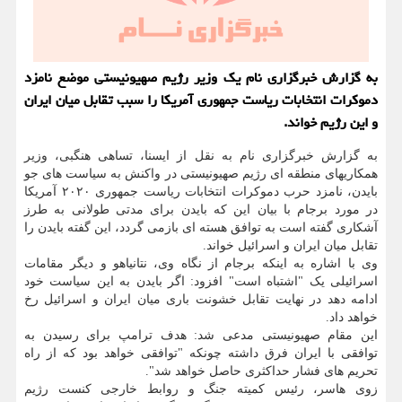
به گزارش خبرگزاری نام یك وزیر رژیم صهیونیستی موضع نامزد
دموكرات انتخابات ریاست جمهوری آمریكا را سبب تقابل میان ایران
و این رژیم خواند.
به گزارش خبرگزاری نام به نقل از ایسنا، تساهی هنگبی، وزیر
همکاریهای منطقه ای رژیم صهیونیستی در واکنش به سیاست های جو
بایدن، نامزد حرب دموکرات انتخابات ریاست جمهوری ۲۰۲۰ آمریکا
در مورد برجام با بیان این که بایدن برای مدتی طولانی به طرز
آشکاری گفته است به توافق هسته ای بازمی گردد، این گفته بایدن را
تقابل میان ایران و اسرائیل خواند.
وی با اشاره به اینکه برجام از نگاه وی، نتانیاهو و دیگر مقامات
اسرائیلی یک "اشتباه است" افزود: اگر بایدن به این سیاست خود
ادامه دهد در نهایت تقابل خشونت باری میان ایران و اسرائیل رخ
خواهد داد.
این مقام صهیونیستی مدعی شد: هدف ترامپ برای رسیدن به
توافقی با ایران فرق داشته چونکه "توافقی خواهد بود که از راه
تحریم های فشار حداکثری حاصل خواهد شد".
زوی هاسر، رئیس کمیته جنگ و روابط خارجی کنست رژیم