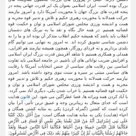
بزرگ بوده است. ایران اسلامی بعنوان یک ابر قدرت جهانی پنجه در
پنجه قدرت های بزرگ جهان با محوریت آمریکا دارد و امروز نیازمند
حرکت همدلانه با محوریت رهبری حکیم و تلاش و تدبیر قوه مجریه و
همت و اندیشه ورزی مجلس شورای اسلامی و توان و حکمت قوه
قضائیه هستیم. در همه حال نگاه و نقد ما به نیرنگ های دشمنان
انقلاب باید باشد که همیشه حکیم انقلاب متذکر آن بوده اند و ما را به
دشمن شناسی تشویق کرده اند. نه امروز به تنهایی می توانیم گام
بلندی برداریم و نه فردای روزگار، همچون همیشه نیازمند هم افزایی،
همدلی و همکاری هستیم تا شاهد آفرینش قدرت بزرگ ایران اسلامی
و افزایش ضریب توانائی های آن باشیم. در جامعه اسلامی باید تفاوت
اساسی بین رقابت های سیاسی از جنس انتخابات آمریکا با رقابت
های سیاسی مبتنی بر سیره و سنت نبوی وجود داشته باشد. امروز
نیازمند حرکت همدلانه با محوریت رهبری حکیم و تلاش و تدبیر قوه
مجریه و همت و اندیشه ورزی مجلس شورای اسلامی و توان و
حکمت قوه قضائیه هستیم. با خراب شدن یکی، دیگری آباد نمی گردد.
با آباد کردن همه ویرانه ها، فضا عطرآگین می شود. این
قانون
هدایت
است که خدای متعال به زیباترین وجه و عمیق ترین تأثیر، آنرا بیان
کرده است که کشتن (گمراه کردن) یکی به مثابه کشتن همگان و
احیاء (هدایت) یکی به مثابه هدایت همگان است: مِنْ أَجْلِ ذلِکَ کَتَبْنَا
عَلَی بَنِی إِسْرَائِیلَ أَنَّهُ مَنْ قَتَلَ نَفْسًا بِغَیْرِ نَفْسٍ أَوْ فَسَادٍ فِی الْأَرْضِ
فَکَأَنَّمَا قَتَلَ النَّاسَ جَمِیعًا وَمَنْ أَحْیَاهَا فَکَأَنَّمَا أَحْیَا النَّاسَ جَمِیعًا وَلَقَدْ
جَاءَتْهُمْ رُسُلُنَا بِالْبَیِّنَاتِ ثُمَّ إِنَّ کَثِیرًا مِنْهُمْ بَعْد ذلِکَ فِی الْأَرْضِ لَمُسْرِفُونَ: