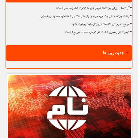
آیا تسلط ایران بر تنگه هرمز تنها با قدرت نظامی میسر است؟
پشت پرده ادعای یک روحانی در رابطه با ۲۸ بار استعفای مسعود پزشکیان
موانع مقرراتی اقتصاد دیجیتال باید برطرف شود
تبعیت از رهبری اطاعت از فرمان امام عصر(عج) است
جدیدترین ها