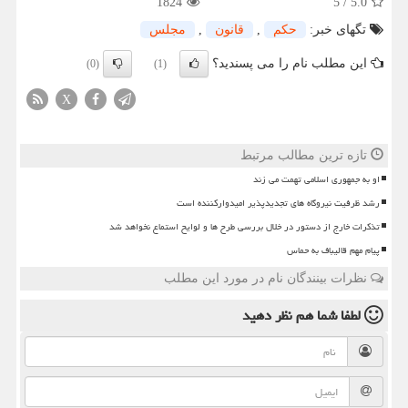
1824
5
/
5.0
تگهای خبر:
حكم
,
قانون
,
مجلس
این مطلب نام را می پسندید؟
(0)
(1)
X
تازه ترین مطالب مرتبط
او به جمهوری اسلامی تهمت می زند
رشد ظرفیت نیروگاه های تجدیدپذیر امیدوارکننده است
تذکرات خارج از دستور در خلال بررسی طرح ها و لوایح استماع نخواهد شد
پیام مهم قالیباف به حماس
نظرات بینندگان نام در مورد این مطلب
لطفا شما هم
نظر دهید