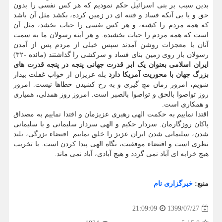
بدین سبب بر بنی اسرائیل حکم نمودیم که هر کس نفسی را بدون
حق و یا بی آنکه فساد و فتنه ای در زمین کرده، بکشد مثل آن باشد
که همه مردم را کشته، و هر کس نفسی را حیات بخشد، مثل آن
است که همه مردم را حیات بخشیده. و هر آینه رسولان ما به سمت
آنان با معجزات روشن آمدند سپس خیلی از مردم پس از آمدن
رسولان باز روی زمین بنای فساد و سرکشی را گذاشتند (مائده -۳۲)
ایران اسلامی بعنوان یک ابر قدرت جهانی پنجه در پنجه قدرت های
بزرگ جهان با محوریت آمریکا دارد
بله عزیزان از خواب غفلت بیدار
شویم، امروز زمان مچ گیری و به رخ کشیدن خطاها نیست. امروز
روز تواصوا بالحق و تواصوا بالصبر است. امروز روز همدلی، همیاری
و همکاری است.
اقتدا نماییم به حکمت الهی رهبری عزیزمان و اقتدا نماییم به مصداق
پاکان روزگارمان. سردار حکیم و الهی سردار سلیمانی و با سلیمانی
شدن، سلیمانی شدن ایران عزیز را خلق نماییم. اقتضاء بزرگی، بلند
نظری است و اقتضاء موفقیت، نگاه الهی پیدا کردن است. با تخریب
هیچ خرابه ای آباد نمی گردد و هیچ آبادی، آباد نمی ماند.
منبع:
خبرگزاری نام
1399/07/27
21:09:09