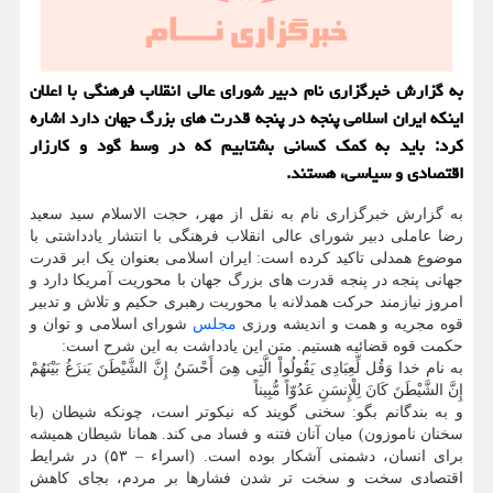
به گزارش خبرگزاری نام دبیر شورای عالی انقلاب فرهنگی با اعلان
اینكه ایران اسلامی پنجه در پنجه قدرت های بزرگ جهان دارد اشاره
كرد: باید به كمك كسانی بشتابیم كه در وسط گود و كارزار
اقتصادی و سیاسی، هستند.
به گزارش خبرگزاری نام به نقل از مهر، حجت الاسلام سید سعید
رضا عاملی دبیر شورای عالی انقلاب فرهنگی با انتشار یادداشتی با
موضوع همدلی تاکید کرده است: ایران اسلامی بعنوان یک ابر قدرت
جهانی پنجه در پنجه قدرت های بزرگ جهان با محوریت آمریکا دارد و
امروز نیازمند حرکت همدلانه با محوریت رهبری حکیم و تلاش و تدبیر
قوه مجریه و همت و اندیشه ورزی
مجلس
شورای اسلامی و توان و
حکمت قوه قضائیه هستیم. متن این یادداشت به این شرح است:
به نام خدا وَقُل لِّعِبَادِی یَقُولُواْ الَّتِی هِیَ أَحْسَنُ إِنَّ الشَّیْطَنَ یَنزَغُ بَیْنَهُمْ
إِنَّ الشَّیْطَنَ کَانَ لِلْإِنسَنِ عَدُوّاً مُّبِیناً
و به بندگانم بگو: سخنی گویند که نیکوتر است، چونکه شیطان (با
سخنان ناموزون) میان آنان فتنه و فساد می‏ کند. همانا شیطان همیشه
برای انسان، دشمنی آشکار بوده است. (اسراء – ۵۳) در شرایط
اقتصادی سخت و سخت تر شدن فشارها بر مردم، بجای کاهش