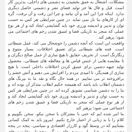
مشکلات، اشتغال به عمق بخشیدن به دشمنی های داخلی، بدترین کار
است. قیل و قال ها جز تولید فضای تنفر و دشمنی حاصل دیگری
ندارد. اینکه چرا این آمد و آن نیامد و چرا این رفت و آن نرفت، گره
ای از کارهای ما باز نمی نماید. در چنین شرایطی هر کس به حسب
توان و تدبیر و اندیشه ورزی خود باید گشایشی ایجاد کند و از هر نوع
عملی که منجر به تاریکی فضا و عمیق شدن زخم های اجتماعی می
شود؛ پرهیز کند.
واقعیت این است که آنچه دشمن را خوشحال می کند، عمل شیطانی
است. فتنه های شیطانی برای تعمیق اختلافات، بسیار متنوع و
رنگارنگ است. از تحریف حقایق تا هیچ سازی از عمل صالح دیگران و
تا مقایسه هایی از جنس قیاس ها و مغالطه های شیطانی، محصول
تولید جبهه دشمن برای عمیق کردن اختلافات داخلی است. با هیچ
سازی از همدیگر، نا امیدی مردم را افزایش می دهیم و آتش خشم را
برافروخته تر می نماییم. در همه حال نگاه و نقد ما به نیرنگ های
دشمنان انقلاب باید باشد که همیشه حکیم انقلاب متذکر آن بوده اند و
ما را به دشمن شناسی تشویق کرده اند. در چنین شرایطی هر کس
به حسب توان و تدبیر و اندیشه ورزی خود باید گشایشی ایجاد کند و
از هر نوع عملی که منجر به تاریکی فضا و عمیق شدن زخم های
اجتماعی می شود؛ پرهیز کند.
ما امر شده ایم که حتی با مشرکان با سخن نیکو، سخن بگوییم و
کلام را با بد زبانی از اعتبار خارج نکنیم. امروز باید به کمک کسانی
بشتابیم که در وسط گود و کارزار اقتصادی و سیاسی، پنجه در پنجه
دشمن دارند. خیلی از پیروزی های بزرگ، محصول مقاومت های