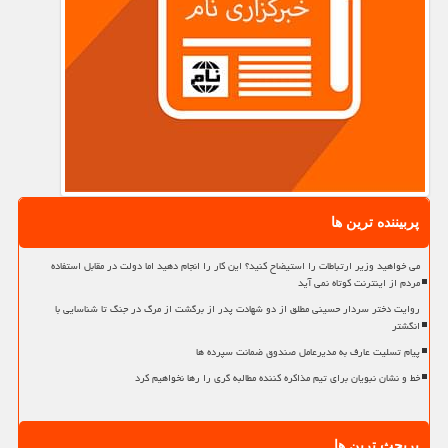
پربیننده ترین ها
می خواهید وزیر ارتباطات را استیضاح کنید؟ این کار را انجام دهید اما دولت در مقابل استفاده
مردم از اینترنت کوتاه نمی آید
روایت دختر سردار حسینی مطلق از دو شهادت پدر از برگشت از مرگ در جنگ تا شناسایی با
انگشتر
پیام تسلیت عارف به مدیرعامل صندوق ضمانت سپرده ها
خط و نشان نبویان برای تیم مذاکره کننده مطالبه گری را رها نخواهیم کرد
پربحث ترین ها