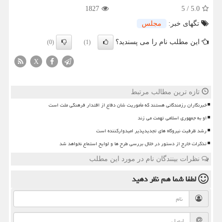
1827
5
/
5.0
تگهای خبر:
مجلس
این مطلب نام را می پسندید؟
(0)
(1)
X
تازه ترین مطالب مرتبط
خبرنگاران رزمندگانی هستند که مأموریت شان دفاع از اقتدار فرهنگی ملت است
او به جمهوری اسلامی تهمت می زند
رشد ظرفیت نیروگاه های تجدیدپذیر امیدوارکننده است
تذکرات خارج از دستور در خلال بررسی طرح ها و لوایح استماع نخواهد شد
نظرات بینندگان نام در مورد این مطلب
لطفا شما هم
نظر دهید