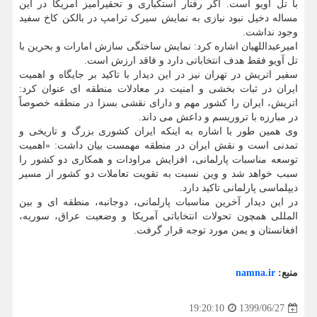
با تل آویو است. اگر رفتار استکباری و تحقیرآمیز آمریکا در این
مساله دخیل نبود نیازی به نمایش سیرک ترامپ در بالکن کاخ سفید
وجود نداشت.
امیرعبداللهیان اشاره کرد: نمایش ساختگی سازش امارات و بحرین با
تل آویو فقط هدف انتخاباتی دارد و فاقد ارزش است.
سفیر اتریش در تهران نیز در این دیدار با تاکید بر جایگاه و اهمیت
ایران در ثبات بخشی و امنیت در معادلات منطقه ای عنوان کرد:
اتریش، ایران را کشور مهم و دارای نقشی بسزا در منطقه خصوصاً
در مبارزه با تروریسم و داعش می داند.
وی همین طور با اشاره به اینکه ایران کشوری بزرگ و تاریخی و
تمدنی است و نقش ایران در منطقه مهمست بیان داشت: «اهمیت
توسعه مناسبات پارلمانی، افزایش مراودات و همکاری دو کشور را
سبب خواهد شد و وین نسبت به تقویت تعاملات دو کشور از مسیر
دیپلماسی پارلمانی تاکید دارد.
در این دیدار آخرین مناسبات پارلمانی، دوجانبه، منطقه ای و بین
المللی همچون تحولات انتخاباتی آمریکا و وضعیت عراق، سوریه،
افغانستان و یمن مورد توجه قرار گرفت.
منبع:
namna.ir
1399/06/27
19:20:10