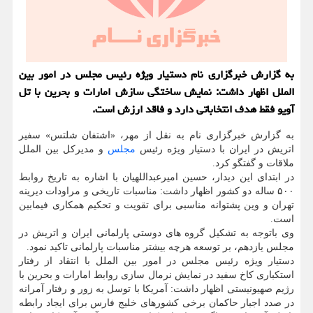
به گزارش خبرگزاری نام دستیار ویژه رئیس مجلس در امور بین
الملل اظهار داشت: نمایش ساختگی سازش امارات و بحرین با تل
آویو فقط هدف انتخاباتی دارد و فاقد ارزش است.
به گزارش خبرگزاری نام به نقل از مهر، «اشتفان شلتس» سفیر
اتریش در ایران با دستیار ویژه رئیس
مجلس
و مدیرکل بین الملل
ملاقات و گفتگو کرد.
در ابتدای این دیدار، حسین امیرعبداللهیان با اشاره به تاریخ روابط
۵۰۰ ساله دو کشور اظهار داشت: مناسبات تاریخی و مراودات دیرینه
تهران و وین پشتوانه مناسبی برای تقویت و تحکیم همکاری فیمابین
است.
وی باتوجه به تشکیل گروه های دوستی پارلمانی ایران و اتریش در
مجلس یازدهم، بر توسعه هرچه بیشتر مناسبات پارلمانی تاکید نمود.
دستیار ویژه رئیس مجلس در امور بین الملل با انتقاد از رفتار
استکباری کاخ سفید در نمایش نرمال سازی روابط امارات و بحرین با
رژیم صهیونیستی اظهار داشت: آمریکا با توسل به زور و رفتار آمرانه
در صدد اجبار حاکمان برخی کشورهای خلیج فارس برای ایجاد رابطه