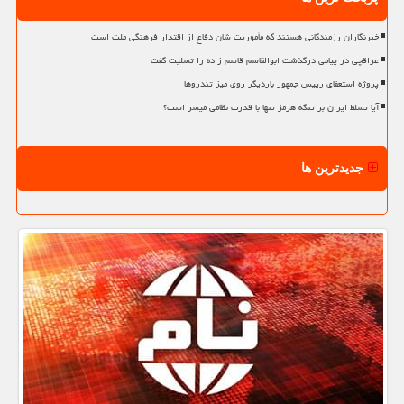
خبرنگاران رزمندگانی هستند که مأموریت شان دفاع از اقتدار فرهنگی ملت است
عراقچی در پیامی درگذشت ابوالقاسم قاسم زاده را تسلیت گفت
پروژه استعفای رییس جمهور باردیگر روی میز تندروها
آیا تسلط ایران بر تنگه هرمز تنها با قدرت نظامی میسر است؟
جدیدترین ها