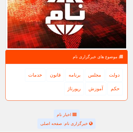
موضوع های خبرگزاری نام
دولت
مجلس
برنامه
قانون
خدمات
حكم
آموزش
رپورتاژ
اخبار نام
خبرگزاری نام: صفحه اصلی