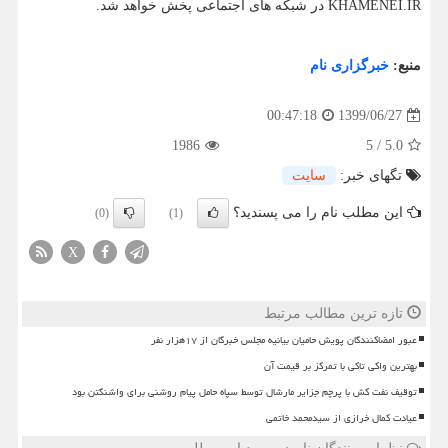
KHAMENEI.IR در شبکه های اجتماعی پخش خواهد شد.
منبع:
خبرگزاری نام
1399/06/27
00:47:18
1986
5
/
5.0
تگهای خبر:
سایت
این مطلب نام را می پسندید؟
(0)
(1)
X
تازه ترین مطالب مرتبط
عبور امضاکنندگان پویش حامیان بیانیه مجلس خبرگان از ۱۷هزار نفر
بهترین واکی تاکی با تمرکز بر قیمت آن
توقیف نفت کش با پرچم جزایر مارشال توسط سپاه حامل پیام روشنی برای واشنگتن بود
عیادت کمال خرازی از سیدمحمد خاتمی