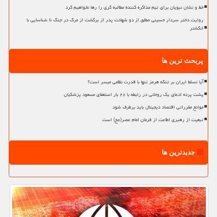
خط و نشان نبویان برای تیم مذاکره کننده مطالبه گری را رها نخواهیم کرد
روایت دختر سردار حسینی مطلق از دو شهادت پدر از برگشت از مرگ در جنگ تا شناسایی با
انگشتر
پربحث ترین ها
آیا تسلط ایران بر تنگه هرمز تنها با قدرت نظامی میسر است؟
پشت پرده ادعای یک روحانی در رابطه با ۲۸ بار استعفای مسعود پزشکیان
موانع مقرراتی اقتصاد دیجیتال باید برطرف شود
تبعیت از رهبری اطاعت از فرمان امام عصر(عج) است
جدیدترین ها