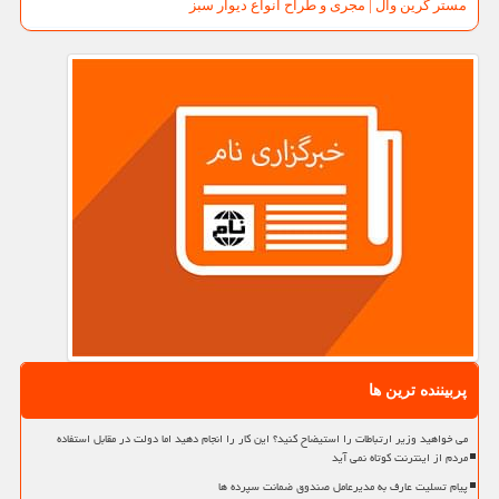
مستر گرین وال | مجری و طراح انواع دیوار سبز
پربیننده ترین ها
می خواهید وزیر ارتباطات را استیضاح کنید؟ این کار را انجام دهید اما دولت در مقابل استفاده
مردم از اینترنت کوتاه نمی آید
پیام تسلیت عارف به مدیرعامل صندوق ضمانت سپرده ها