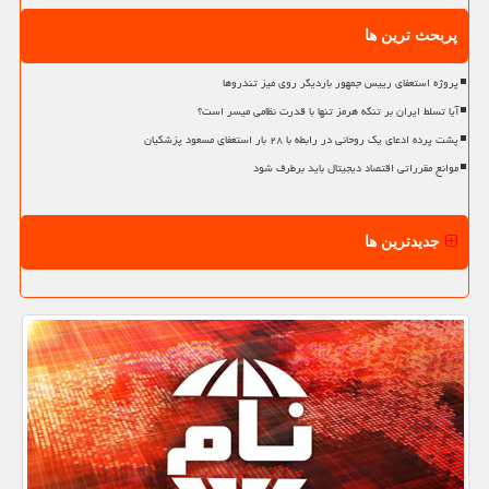
پربحث ترین ها
پروژه استعفای رییس جمهور باردیگر روی میز تندروها
آیا تسلط ایران بر تنگه هرمز تنها با قدرت نظامی میسر است؟
پشت پرده ادعای یک روحانی در رابطه با ۲۸ بار استعفای مسعود پزشکیان
موانع مقرراتی اقتصاد دیجیتال باید برطرف شود
جدیدترین ها