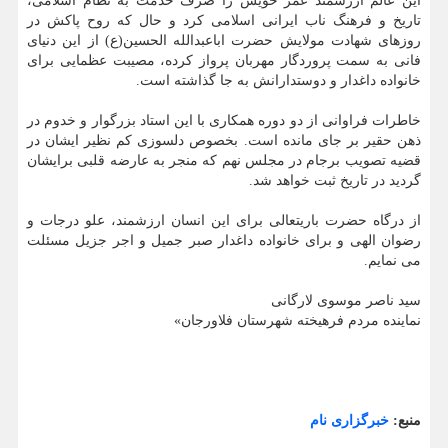
این عالم ارزشمند عمر خویش را صرف خدمت به نظام اسلامی،
تاریخ و فرهنگ ناب ایرانی اسلامی کرد و حال که روح پاکش در
روزهای شهادت مولایش حضرت اباعبدالله الحسین(ع) از این دنیای
فانی به سمت پروردگار مهربان پرواز کرده، مصیبت عظمایی برای
خانواده داغدار و دوستدارانش به جا گذاشته است.
خاطرات فراوانی از دو دوره همکاری با این استاد بزرگوار و خدوم در
ذهن حقیر بر جای مانده است. بخصوص دلسوزی کم نظیر ایشان در
قضیه تصویب برجام در مجلس نهم که منجر به عارضه قلبی برایشان
گردید در تاریخ ثبت خواهد شد.
از درگاه حضرت باریتعالی برای این انسان ارزشمند، علو درجات و
رضوان الهی و برای خانواده داغدار صبر جمیل و اجر جزیل مسئلت
می نمایم.
سید ناصر موسوی لارگانی
نماینده مردم فرهیخته شهرستان فلاورجان»
منبع:
خبرگزاری نام