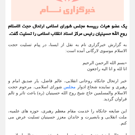
یك عضو هیات رییسه مجلس شورای اسلامی ارتحال حجت الاسلام
روح الله حسینیان رئیس مركز اسناد انقلاب اسلامی را تسلیت گفت.
به گزارش خبرگزاری نام به نقل از ایسنا، در پیام تسلیت حجت
الاسلام موسوی لارگانی آمده است:
«بسم الله الرحمن الرحیم
انا لله و انا الیه راجعون
خبر ارتحال جانکاه روحانی انقلابی، عالم فاضل، یار صدیق امام و
رهبری و نماینده شجاع ادوار
مجلس
شورای اسلامی، مرحوم حجت
الاسلام والمسلمین حاج شیخ روح الله حسینیان (ره) باعث تاثر و تالم
فراوان گردید.
این ضایعه جانکاه را خدمت مقام معظم رهبری، حوزه های علمیه،
ملت انقلابی و بابصیرت و خاندان معزز حسینیان تسلیت عرض می
کنم.