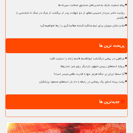
پیام تسلیت عارف به مدیرعامل صندوق ضمانت سپرده ها
روایت دختر سردار حسینی مطلق از دو شهادت پدر از برگشت از مرگ در جنگ تا شناسایی با
انگشتر
خط و نشان نبویان برای تیم مذاکره کننده مطالبه گری را رها نخواهیم کرد
پربحث ترین ها
عراقچی در پیامی درگذشت ابوالقاسم قاسم زاده را تسلیت گفت
پروژه استعفای رییس جمهور باردیگر روی میز تندروها
آیا تسلط ایران بر تنگه هرمز تنها با قدرت نظامی میسر است؟
پشت پرده ادعای یک روحانی در رابطه با ۲۸ بار استعفای مسعود پزشکیان
جدیدترین ها