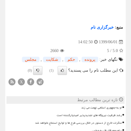
منبع:
خبرگزاری نام
1399/06/01
14:02:50
2660
5
/
5.0
تگهای خبر:
پرونده
,
حكم
,
شكایت
,
مجلس
این مطلب نام را می پسندید؟
(0)
(1)
X
تازه ترین مطالب مرتبط
او به جمهوری اسلامی تهمت می زند
رشد ظرفیت نیروگاه های تجدیدپذیر امیدوارکننده است
تذکرات خارج از دستور در خلال بررسی طرح ها و لوایح استماع نخواهد شد
پیام مهم قالیباف به حماس