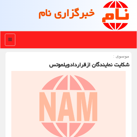
خبرگزاری نام
منو
موسوی :
شكایت نمایندگان ازقراردادویلموتس