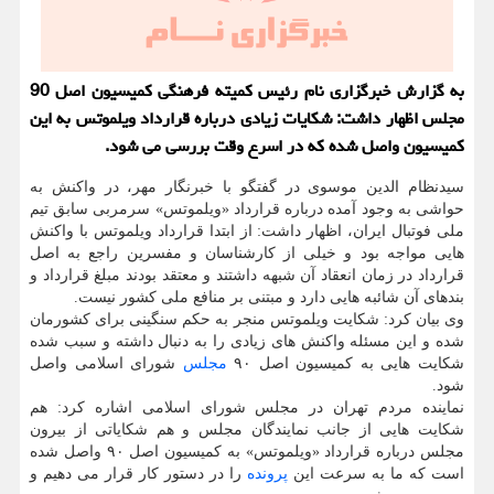
به گزارش خبرگزاری نام رئیس كمیته فرهنگی كمیسیون اصل 90
مجلس اظهار داشت: شكایات زیادی درباره قرارداد ویلموتس به این
كمیسیون واصل شده كه در اسرع وقت بررسی می شود.
سیدنظام الدین موسوی در گفتگو با خبرنگار مهر، در واکنش به
حواشی به وجود آمده درباره قرارداد «ویلموتس» سرمربی سابق تیم
ملی فوتبال ایران، اظهار داشت: از ابتدا قرارداد ویلموتس با واکنش
هایی مواجه بود و خیلی از کارشناسان و مفسرین راجع به اصل
قرارداد در زمان انعقاد آن شبهه داشتند و معتقد بودند مبلغ قرارداد و
بندهای آن شائبه هایی دارد و مبتنی بر منافع ملی کشور نیست.
وی بیان کرد: شکایت ویلموتس منجر به حکم سنگینی برای کشورمان
شده و این مسئله واکنش های زیادی را به دنبال داشته و سبب شده
شکایت هایی به کمیسیون اصل ۹۰
مجلس
شورای اسلامی واصل
شود.
نماینده مردم تهران در مجلس شورای اسلامی اشاره کرد: هم
شکایت هایی از جانب نمایندگان مجلس و هم شکایاتی از بیرون
مجلس درباره قرارداد «ویلموتس» به کمیسیون اصل ۹۰ واصل شده
است که ما به سرعت این
پرونده
را در دستور کار قرار می دهیم و