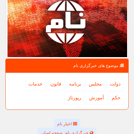
موضوع های خبرگزاری نام
دولت
مجلس
برنامه
قانون
خدمات
حكم
آموزش
رپورتاژ
اخبار نام
خبرگزاری نام: صفحه اصلی