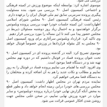
بررسی می شود.
موسوی اشاره کرد: بواسطه اینکه موضوع ورزش در کمیته فرهنگی
و اجتماعی کمیسیون اصل ۹۰ بررسی می شود، بنده مسئولیت
پیگیری پرونده سرمربی سابق تیم ملی فوتبال ایران را برعهده دارم.
رئیس کمیته فرهنگی کمیسیون اصل ۹۰ مجلس شورای اسلامی
اظهارداشت: این کمیته جلسات خودرا جهت بررسی پرونده ویلموتس
برگزار خواهدنمود و به احتمال زیاد روز دوشنبه مسئولان ذیربط در
مجلس حضور پیدا می کنند تا این مساله را مورد بررسی قرار دهیم.
وی تاکید کرد: قرارداد ویلموتس سرآغازی برای ورود کمیسیون اصل
۹۰ مجلس به کل مقوله قراردادها در ورزش خصوصاً فوتبال خواهد
بود.
موسوی تصریح کرد: البته در گذشته پرونده ای در کمیسیون اصل ۹۰
تحت عنوان پرونده فساد در فوتبال داشتیم که در دوره نهم مجلس
تهیه شد و در دستگاه قضا موجود است.
وی افزود: البته ما اهتمام می نماییم پرونده فساد در فوتبال را به روز
نماییم و مطالب و نکات جدید را هم به آن اضافه کرده و متخلفان را
به دستگاه قضا معرفی خواهیم کرد.
نماینده مردم تهران در مجلس اظهار داشت: کمیسیون اصل ۹۰
مجلس بررسی های خودرا دراین زمینه انجام خواهد داد و بطور قطع
به محض آنکه گزارش نهایی خودرا درباره پرونده «ویلموتس» و سایر
موارد در حوزه ورزش نهایی نماییم، در صحن علنی مجلس جهت
روشن شدن افکار عمومی قرائت می شود.