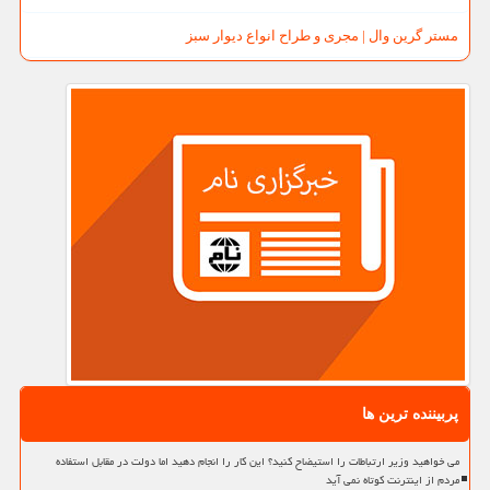
مستر گرین وال | مجری و طراح انواع دیوار سبز
پربیننده ترین ها
می خواهید وزیر ارتباطات را استیضاح کنید؟ این کار را انجام دهید اما دولت در مقابل استفاده
مردم از اینترنت کوتاه نمی آید