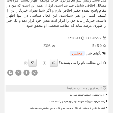
می باشد. رئیس شورای مرکزی حزب موتلفه اظهار داشت: مراعات
مسائل اخلاقی شامل چند بند است. اول از همه این است که من در
مقام پاسخ دهنده چقدر اخلاص دارم و اگر شما بعنوان خبرنگار این را
کشف کنید، این هنر شماست. این فعال سیاسی در انتها اظهار
داشت: خبرنگار نباید حق را ابزار لذت نفس خود قرار دهد و یک خبر
را طوری عرضه نماید که مقاصد شخصی او محقق شود.
1399/05/22
22:08:43
2308
5
/
5.0
تگهای خبر:
مجلس
این مطلب نام را می پسندید؟
(0)
(1)
X
تازه ترین مطالب مرتبط
او به جمهوری اسلامی تهمت می زند
رشد ظرفیت نیروگاه های تجدیدپذیر امیدوارکننده است
تذکرات خارج از دستور در خلال بررسی طرح ها و لوایح استماع نخواهد شد