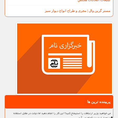
مستر گرین وال | مجری و طراح انواع دیوار سبز
پربیننده ترین ها
می خواهید وزیر ارتباطات را استیضاح کنید؟ این کار را انجام دهید اما دولت در مقابل استفاده
مردم از اینترنت کوتاه نمی آید