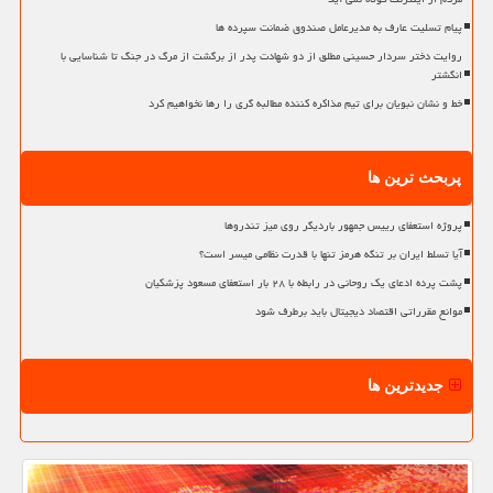
پیام تسلیت عارف به مدیرعامل صندوق ضمانت سپرده ها
روایت دختر سردار حسینی مطلق از دو شهادت پدر از برگشت از مرگ در جنگ تا شناسایی با
انگشتر
خط و نشان نبویان برای تیم مذاکره کننده مطالبه گری را رها نخواهیم کرد
پربحث ترین ها
پروژه استعفای رییس جمهور باردیگر روی میز تندروها
آیا تسلط ایران بر تنگه هرمز تنها با قدرت نظامی میسر است؟
پشت پرده ادعای یک روحانی در رابطه با ۲۸ بار استعفای مسعود پزشکیان
موانع مقرراتی اقتصاد دیجیتال باید برطرف شود
جدیدترین ها