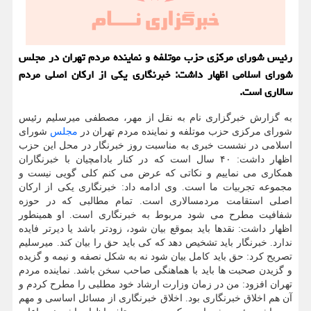
رئیس شورای مركزی حزب موتلفه و نماینده مردم تهران در مجلس
شورای اسلامی اظهار داشت: خبرنگاری یكی از اركان اصلی مردم
سالاری است.
به گزارش خبرگزاری نام به نقل از مهر، مصطفی میرسلیم رئیس
شورای مرکزی حزب موتلفه و نماینده مردم تهران در
مجلس
شورای
اسلامی در نشست خبری به مناسبت روز خبرنگار در محل این حزب
اظهار داشت: ۴۰ سال است که در کنار بادامچیان با خبرنگاران
همکاری می نماییم و نکاتی که عرض می کنم کلی گویی نیست و
مجموعه تجربیات ما است. وی ادامه داد: خبرنگاری یکی از ارکان
اصلی استقامت مردمسالاری است. تمام مطالبی که در حوزه
شفافیت مطرح می شود مربوط به خبرنگاری است. او همینطور
اظهار داشت: نقدها باید بموقع بیان شود، زودتر باشد یا دیرتر فایده
ندارد. خبرنگار باید تشخیص دهد که کی باید حق را بیان کند. میرسلیم
تصریح کرد: حق باید کامل بیان شود نه به شکل نصفه و نیمه و گزیده
و گزیدن صحبت ها باید با هماهنگی صاحب سخن باشد. نماینده مردم
تهران افزود: من در زمان وزارت ارشاد خود مطلبی را مطرح کردم و
آن هم اخلاق خبرنگاری بود. اخلاق خبرنگاری از مسائل اساسی و مهم