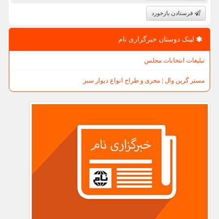
فرستادن بازخورد
لینک دوستان خبرگزاری نام
تبلیغات انتخابات مجلس
مستر گرین وال | مجری و طراح انواع دیوار سبز