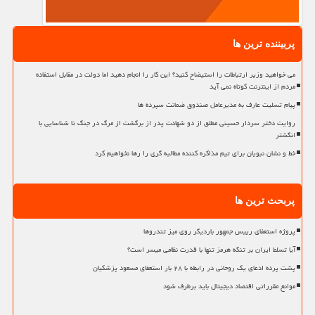
پربیننده ترین ها
می خواهید وزیر ارتباطات را استیضاح کنید؟ این کار را انجام دهید اما دولت در مقابل استفاده
مردم از اینترنت کوتاه نمی آید
پیام تسلیت عارف به مدیرعامل صندوق ضمانت سپرده ها
روایت دختر سردار حسینی مطلق از دو شهادت پدر از برگشت از مرگ در جنگ تا شناسایی با
انگشتر
خط و نشان نبویان برای تیم مذاکره کننده مطالبه گری را رها نخواهیم کرد
پربحث ترین ها
پروژه استعفای رییس جمهور باردیگر روی میز تندروها
آیا تسلط ایران بر تنگه هرمز تنها با قدرت نظامی میسر است؟
پشت پرده ادعای یک روحانی در رابطه با ۲۸ بار استعفای مسعود پزشکیان
موانع مقرراتی اقتصاد دیجیتال باید برطرف شود