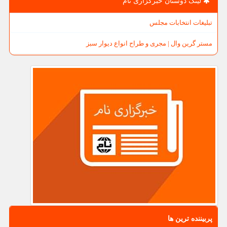
لینک دوستان خبرگزاری نام
تبلیغات انتخابات مجلس
مستر گرین وال | مجری و طراح انواع دیوار سبز
پربیننده ترین ها