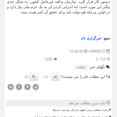
دستور کار قرار گیرد. سازمان پدافند غیرعامل کشور، به شکل جدی
پیگیر این مورد است اما اجرایی کردن آن به یک عزم ملی نیاز دارد و
در اولین مرحله هم دولت باید برای تحقق آن کمر همت ببندد.
منبع:
خبرگزاری نام
1399/05/15
23:43:50
2245
5
/
5.0
تگهای خبر:
دولت
این مطلب نام را می پسندید؟
(0)
(1)
X
تازه ترین مطالب مرتبط
پروژه استعفای رییس جمهور باردیگر روی میز تندروها
پشت پرده ادعای یک روحانی در رابطه با ۲۸ بار استعفای مسعود پزشکیان