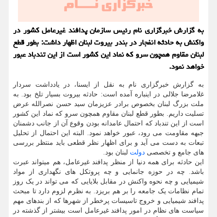
به گزارش خبرگزاری نام رئیس سازمان پدافند غیرعامل كشور در
واكنش به حادثه انفجار در بندر بیروت لبنان اظهار داشت: بطور قطع
لبنان مقاوم همچون سرو كه نماد این كشور است از این تندباد عبور
خواهد نمود.
به گزارش خبرگزاری نام به نقل از ایسنا، در یادداشت سردار
غلامرضا جلالی در اینباره آمده است: حادثه بیروت بسیار تلخ بود. به
ملت بزرگ لبنان بخصوص برادر عزیزمان سید حسن نصرالله عرض
تسلیت داریم. بطور قطع لبنان مقاوم همچون سرو که نماد این کشور
است از این تندباد که احتمال عامدانه بودن وقوع آن از جانب دشمنان
جبهه مقاومت می رود، عبور خواهد نمود. البته این احتمال از تحلیل
تبعات به دست می آید و برای اظهار نظر قطعی باید منتظر بررسی
های جامع و تخصصی
دولت
لبنان بود.
این حادثه برای همه دنیا از منظر پدافند غیرعامل، هم میتواند عبرت
باشد. چه در حوزه جانمایی و چه پروتکل های نگهداری از مواد
شیمیایی و چه نحوه واکنش در مقابل بلایایی که می تواند در یک روز
تمام نظامات یک جامعه را بر هم بریزد. به نظرم لزوم دارد تا مبحث
پدافند شیمیایی و خروج تاسیسات پرخطر از شهرها که از بندهای مهم
سیاست های نظام در امور پدافند غیرعامل است بیشتر از گذشته در