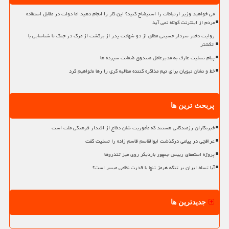
می خواهید وزیر ارتباطات را استیضاح کنید؟ این کار را انجام دهید اما دولت در مقابل استفاده
مردم از اینترنت کوتاه نمی آید
روایت دختر سردار حسینی مطلق از دو شهادت پدر از برگشت از مرگ در جنگ تا شناسایی با
انگشتر
پیام تسلیت عارف به مدیرعامل صندوق ضمانت سپرده ها
خط و نشان نبویان برای تیم مذاکره کننده مطالبه گری را رها نخواهیم کرد
پربحث ترین ها
خبرنگاران رزمندگانی هستند که مأموریت شان دفاع از اقتدار فرهنگی ملت است
عراقچی در پیامی درگذشت ابوالقاسم قاسم زاده را تسلیت گفت
پروژه استعفای رییس جمهور باردیگر روی میز تندروها
آیا تسلط ایران بر تنگه هرمز تنها با قدرت نظامی میسر است؟
جدیدترین ها