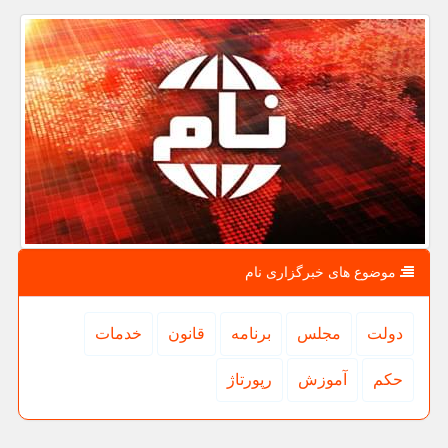
موضوع های خبرگزاری نام
دولت
مجلس
برنامه
قانون
خدمات
حكم
آموزش
رپورتاژ