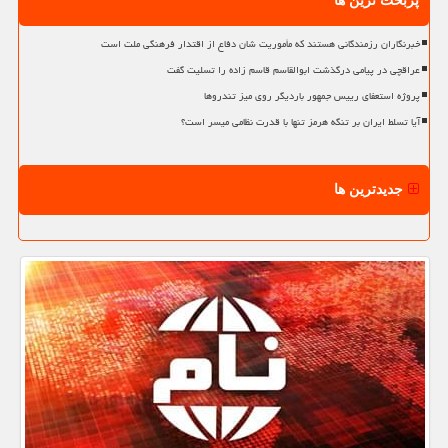
پربحث ترین ها
خبرنگاران رزمندگانی هستند که مأموریت شان دفاع از اقتدار فرهنگی ملت است
عراقچی در پیامی درگذشت ابوالقاسم قاسم زاده را تسلیت گفت
پروژه استعفای رییس جمهور باردیگر روی میز تندروها
آیا تسلط ایران بر تنگه هرمز تنها با قدرت نظامی میسر است؟
جدیدترین ها