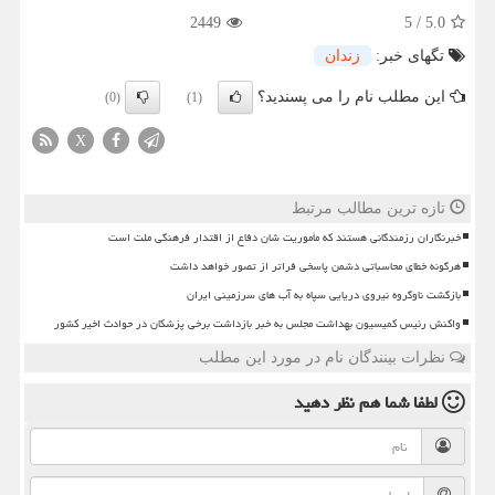
2449
5
/
5.0
تگهای خبر:
زندان
این مطلب نام را می پسندید؟
(0)
(1)
X
تازه ترین مطالب مرتبط
خبرنگاران رزمندگانی هستند که مأموریت شان دفاع از اقتدار فرهنگی ملت است
هرگونه خطای محاسباتی دشمن پاسخی فراتر از تصور خواهد داشت
بازگشت ناوگروه نیروی دریایی سپاه به آب های سرزمینی ایران
واکنش رئیس کمیسیون بهداشت مجلس به خبر بازداشت برخی پزشکان در حوادث اخیر کشور
نظرات بینندگان نام در مورد این مطلب
لطفا شما هم
نظر دهید