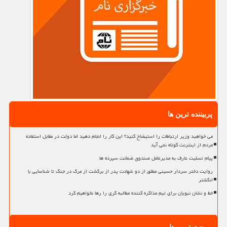
پربیننده ترین ها
می خواهید وزیر ارتباطات را استیضاح کنید؟ این کار را انجام دهید اما دولت در مقابل استفاده
مردم از اینترنت کوتاه نمی آید
پیام تسلیت عارف به مدیرعامل صندوق ضمانت سپرده ها
روایت دختر سردار حسینی مطلق از دو شهادت پدر از برگشت از مرگ در جنگ تا شناسایی با
انگشتر
خط و نشان نبویان برای تیم مذاکره کننده مطالبه گری را رها نخواهیم کرد