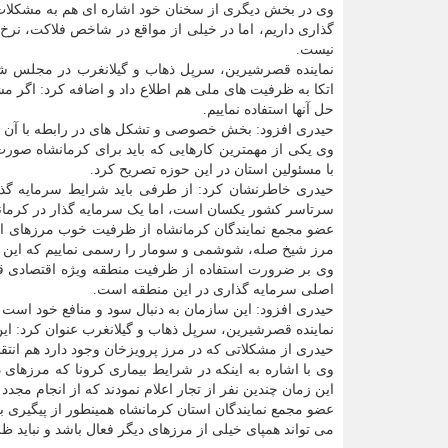
وی در بخش دیگری از سخنان خود اشاره ای هم به مشکلات
گذاری داریم، اما در خیلی از مواقع در شاخص فلاکت، نرخ 
نیست.
نماینده قصرشیرین، سرپل ذهاب و گیلانغرب در مجلس شورا
اتکا به ظرفیت های ملی هم اطلاع داد و اضافه کرد: اگر م
حل آنها استفاده نماییم.
حیدری افزود: بخش خصوصی و تشکل های در رابطه با آن هم 
وی یکی از مهمترین کارهایی که باید برای کرمانشاه صو
با مسئولین استان در این حوزه تصریح کرد.
حیدری خاطرنشان کرد: از طرفی باید شرایط سرمایه گذاری
سرتاسر کشور یکسان است، اما یک سرمایه گذار در کرمانش
عضو مجمع نمایندگان کرمانشاه از ظرفیت خوب مرزهای استا
مرز شیخ صله، شوشمی و سومار را رسمی نماییم که این ا
وی بر ضرورت استفاده از ظرفیت منطقه ویژه اقتصادی قص
اصلی سرمایه گذاری در این منطقه است.
حیدری افزود: این سازمان به دنبال سود و منافع خود است 
نماینده قصرشیرین، سرپل ذهاب و گیلانغرب عنوان کرد: ای
حیدری از مشکلاتی که در مرز پرویزخان وجود دارد هم انتق
وی با اشاره به اینکه در شرایط بیماری کرونا که مرزهای 
این زمان چندین نفر از تجار اعلام نمودند که از انجام مجدد
عضو مجمع نمایندگان استان کرمانشاه همینطور از پیگیری بر
می تواند همپای خیلی از مرزهای دیگر فعال باشد و نباید ظرف