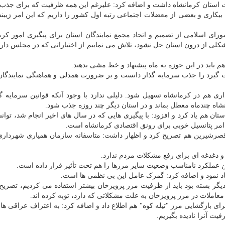
 استان کرمانشاه داشت و اضافه کرد: علیرغم این همه ظرفیت که برای جذب
بیکاری و بعضی از معضلات اجتماعی رتبه اول کشور را داریم که این امر زیبند
ی اسلامی از تصمیم و اتحاد مجمع نمایندگان استان برای پیگیری امور کرما
شکلی از درون استان حل نشود، تلاش می نماییم از اختیاراتی که در مجلس داری
باید در این حوزه به ماه پیشنهاد و خط مشی بدهند.
رت گیرد را جذب سرمایه گذار دانست و بر ضرورت همدلی و هماهنگی نمایندگ
 هم در کرمانشاه تسهیل شود. دلیلی ندارد با وجود آنکه قوانین سرمایه گ
اه چندماه معطل بماند و در استان دیگر چند روزه جذب شود.
ن هم یاد کرد و افزود: با پیگیری هایی که در سال های اخیر انجام شد، توان
مر پتانسیل خوبی برای رونق اقتصادی کرمانشاه است.
رشیرین هم تصریح کرد و اظهار داشت: متاسفانه سازمان همیاری شهرداری 
و دغدغه ای برای رفع مشکلات مردم ندارد.
ن عملکرد نامناسب وضعیت سایر مرزها را هم تحت تأثیر قرار داده است.
اد نمود و اضافه کرد: گمرک عامل این بی نظمی ها است.
دیگر بسته بود باید از ظرفیت مرز پرویزخان بیشتر استفاده می کردیم، تصریح 
 معاملات در مرز پرویزخان به علت مشکلاتی که دارد، توبه کرده اند.
ای بازگشایی مرز "تیله کوه" هم اطلاع داد و اضافه کرد: به اعتراف عراقی ها 
یت آنرا نادیده بگیریم.