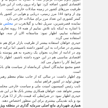
اقتصادی کشور، اضافه کرد: تنها راه برون رفت از این شرای
ظرفیت مرزهای کشور در زمینه مبادلات خارجی است.
وی از وجود 144 مرز زمینی، دریایی و هوایی در کشور 
کمتر کشوری این تعداد مرز برای مبادلات خارجی دارد.
نماینده قصرشیرین، سرپل ذهاب و گیلانغرب در
مجلس
شو
با اشاره به اینکه باید تلاش نمایی
استفاده نماییم، اظهار نمود: متاسفانه الان از سه، چها
استفاده نمی گردد.
حیدری خواهان استفاده بیشتر از ظرفیت بازار عراق هم شد 
بیشتری در صادرات به این کشور داشته باشیم، اما ترکیه 
وی در ادامه از تجارت بعنوان یک زنجیره به هم پیوسته ی
اقتصادی مناسبی هم در این حوزه داشته باشیم، اظهار د
شرایط کار را دشوار می کند.
عضو مجمع نمایندگان استان کرمانشاه از سیاست های بان
است.
وی اظهار داشت: در سالی که از جانب مقام معظم رهبری 
جهش تولید در کشور فراهم نمایند.
نایب رئیس کمیسیون امینت ملی و سیاست خارجی مجلس شو
میسر نخواهد شد، خواهان همکاری بیشتر بانک ها در این ش
بود و باید نقدینگی بیشتری برای این منظور اختصاص دهند.
همیاری شهرداری مانع اصلی سرمایه گذاری در منطقه ویژ