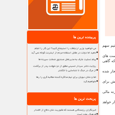
پربیننده ترین ها
تیم سهم
می خواهید وزیر ارتباطات را استیضاح کنید؟ این کار را انجام
دهید اما دولت در مقابل استفاده مردم از اینترنت کوتاه نمی آید
است های
پیام تسلیت عارف به مدیرعامل صندوق ضمانت سپرده ها
ه گاهی
روایت دختر سردار حسینی مطلق از دو شهادت پدر از برگشت
از مرگ در جنگ تا شناسایی با انگشتر
جار شده
خط و نشان نبویان برای تیم مذاکره کننده مطالبه گری را رها
نخواهیم کرد
یش برای
نه مالی
پربحث ترین ها
ار دشوار خواهد
خبرنگاران رزمندگانی هستند که مأموریت شان دفاع از اقتدار
فرهنگی ملت است