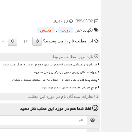
1399/05/02
16:47:10
تگهای خبر:
دولت
,
مجلس
این مطلب نام را می پسندید؟
(0)
(1)
تازه ترین مطالب مرتبط
خبرنگاران رزمندگانی هستند که مأموریت شان دفاع از اقتدار فرهنگی ملت است
پروژه استعفای رییس جمهور باردیگر روی میز تندروها
پشت پرده ادعای یک روحانی در رابطه با ۲۸ بار استعفای مسعود پزشکیان
موانع مقرراتی اقتصاد دیجیتال باید برطرف شود
نظرات بینندگان نام در مورد این مطلب
لطفا شما هم
در مورد این مطلب
نظر دهید