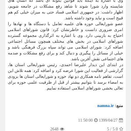
وی با اشاره به اینکه باید قوانین بگونه ای باشد که انسان های
شایسته وارد شورا شوند تا شاهد رفع مشکلات در جامعه شویم،
اظهار داشت: در جمهوری اسلامی فساد حتی به میزان خیلی کم هم
قبیح است و نباید وجود داشته باشد.
عضو شورایعالی حوزه های علمیه تعامل با دستگاه ها و نهادها را
امری ضروری دانست و خاطرنشان کرد: قانون شوراهای اسلامی
احتیاج به بازبینی دارد. وی با اشاره به اثرگذاری مجموعه گسترده
شوراهای اسلامی در بخش های مختلف همچون مسائل اجتماعی
اضافه کرد: شورای اسلامی می تواند سپاه بزرگ فرهنگی باشد و
خیلی از مسائل را پیگیری و دنبال کند و برای رفع مشکلات و صدمه
های اجتماعی نقش آفرین باشد.
در ابتدای این دیدار علیرضا احمدی، رئیس شورایعالی استان ها،
گزارشی از فعالیت این شورا عرضه کرد و اضافه کرد: همه تلاش این
است، تفاهم نامه همکاری دو نهاد حوزه و شورایعالی استان ها بزودی
به امضاء برسد تا بتوانیم بیشتر از قبل از ظرفیت علمی حوزه برای
تعالی بخشی شوراهای اسلامی استفاده نماییم.
منبع:
namna.ir
1399/04/27
11:50:00
2648
5
/
5.0