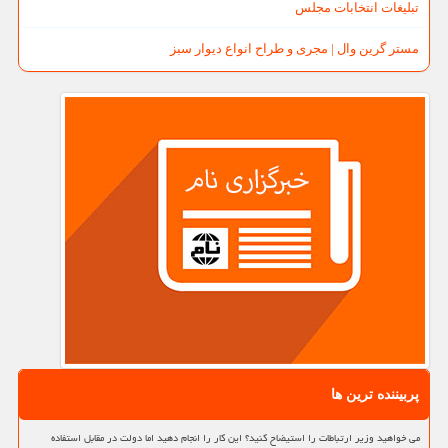
تبلیغات انتخابات مجلس
مستر گرین وال | مجری و طراح انواع دیوار سبز
پربیننده ترین ها
می خواهید وزیر ارتباطات را استیضاح کنید؟ این کار را انجام دهید اما دولت در مقابل استفاده