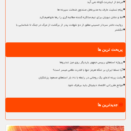
مردم از اینترنت کوتاه نمی آید
پیام تسلیت عارف به مدیرعامل صندوق ضمانت سپرده ها
خط و نشان نبویان برای تیم مذاکره کننده مطالبه گری را رها نخواهیم کرد
روایت دختر سردار حسینی مطلق از دو شهادت پدر از برگشت از مرگ در جنگ تا شناسایی با
انگشتر
پربحث ترین ها
پروژه استعفای رییس جمهور باردیگر روی میز تندروها
آیا تسلط ایران بر تنگه هرمز تنها با قدرت نظامی میسر است؟
پشت پرده ادعای یک روحانی در رابطه با ۲۸ بار استعفای مسعود پزشکیان
موانع مقرراتی اقتصاد دیجیتال باید برطرف شود
جدیدترین ها