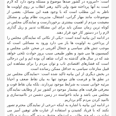
است: «امروزه در کشور صدها موضوع و مسئله وجود دارد که لازم
است به آنها پرداخته شود ولی تاکید رهبر انقلاب بر روی اولویت ها
ناظر به این مطلب است که با وجود همه این مسائل، بعضی از
موضوعات مانند مهار گرانی، اشتغال، مدیریت نظام پولی و مشکل
معیشت مردم از اهمیت بیشتری برخوردارست و نمایندگان مجلس در
کوتاه ترین زمان ممکن باید برای این مشکلات تدبیر و ریل گذاری
لازم را در دستور کار خود قرار دهند.
در ادامه این بیانیه آمده است: «یکی از نکاتی که نمایندگان مجلس را
از پرداختن به اولویت ها باز می دارد ورود به مسائلی است که
موجب تنش های سیاسی و جنجال آفرینی در صحن علنی مجلس و
کمیسیون ها می شود و بطور طبیعی سبب بروز حوادث تلخی خواهد
شد که در سال های گذشته به کرات شاهد آن بوده ایم و این درحالی
است که فشارهای اقتصادی تاب و توان مردم را برای مشاهده این
قبیل منازعات سیاسی به حداقل ممکن رسانده است.
در بخش دیگری از این بیانیه تاکید شده است: «نمایندگان مجلس نیز
در نطق ها و فرصت های موجود تنها به بیان نقاط ضعف و احیانا
مرثیه خوانی نسبت به شرایط موجود نپردازند، بلکه بیان نقاط قوت و
معرفی ظرفیت های بیشمار موجود در کشور نیز از وظایف نمایندگان
مجلس می باشد و نباید ناخواسته در زمین دشمن در ناامیدسازی و
ناامید کردن مردم گام برداریم.
در ادامه این بیانیه با اشاره به اینکه «برخی از نمایندگان محترم تصور
نکنند که با فریاد کشیدن و استفاده از عبارت های توهین آمیز می
توانند در راه حق طلبی و استیفای حقوق مردم گام بردارند.» تاکید