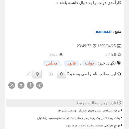
کارآمدی دولت را به دنبال داشته باشد.»
منبع:
namna.ir
1399/04/25
23:49:32
2622
5
/
5.0
تگهای خبر:
دولت
,
قانون
,
مجلس
این مطلب نام را می پسندید؟
(0)
(1)
X
تازه ترین مطالب مرتبط
پروژه استعفای رییس جمهور باردیگر روی میز تندروها
پشت پرده ادعای یک روحانی در رابطه با ۲۸ بار استعفای مسعود پزشکیان
موانع مقرراتی اقتصاد دیجیتال باید برطرف شود