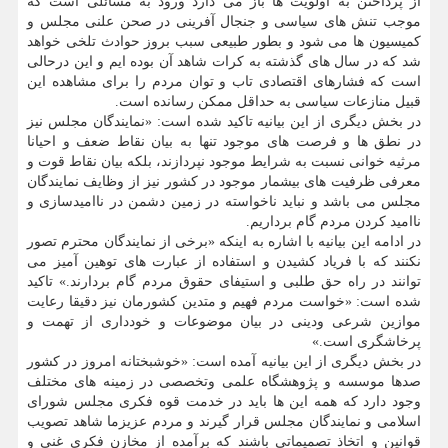
از پرداختن به اولویت ها باز می دارد ورود به مسائلی است که
موجب تنش های سیاسی و جنجال آفرینی در صحن علنی مجلس و
کمیسیون ها می شود و بطور طبیعی سبب بروز حوادث تلخی خواهد
شد که در سال های گذشته به کرات شاهد آن بوده ایم و این درحالی
است که فشارهای اقتصادی تاب و توان مردم را برای مشاهده این
قبیل منازعات سیاسی به حداقل ممکن رسانده است.
در بخش دیگری از این بیانیه تاکید شده است: «نمایندگان مجلس نیز
در نطق ها و فرصت های موجود تنها به بیان نقاط ضعف و احیانا
مرثیه خوانی نسبت به شرایط موجود نپردازند، بلکه بیان نقاط قوت و
معرفی ظرفیت های بیشمار موجود در کشور نیز از وظایف نمایندگان
مجلس می باشد و نباید ناخواسته در زمین دشمن در ناامیدسازی و
ناامید کردن مردم گام برداریم.
در ادامه این بیانیه با اشاره به اینکه «برخی از نمایندگان محترم تصور
نکنند که با فریاد کشیدن و استفاده از عبارت های توهین آمیز می
توانند در راه حق طلبی و استیفای حقوق مردم گام بردارند.» تاکید
شده است: «خواست مردم فهیم و متدین کشورمان نیز دقیقا رعایت
موازین شرعی ودینی در بیان موضوعات و خودداری از تهمت و
پرخاشگری است.»
در بخش دیگری از این بیانیه آمده است: «خوشبختانه امروز در کشور
صدها موسسه و پژوهشگاه علمی وتخصصی در زمینه های مختلف
وجود دارد که همه این ها باید در خدمت قوه فکری مجلس شورای
اسلامی و نمایندگان مجلس قرار گیرند و مردم عزیزما شاهد تصویب
قوانین و اتخاذ تصمیماتی باشند که برآمده از مخازن فکری غنی و