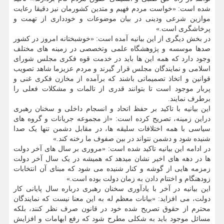
شده است: «خواست مردم فهیم و متدین کشورمان نیز دقیقا رعایت
موازین شرعی ودینی در بیان موضوعات و خودداری از تهمت و
پرخاشگری است.»
در بخش دیگری از این بیانیه آمده است: «خوشبختانه امروز در کشور
صدها موسسه و پژوهشگاه علمی وتخصصی در زمینه های مختلف
وجود دارد که همه این ها باید در خدمت قوه فکری مجلس شورای
اسلامی و نمایندگان مجلس قرار گیرند و مردم عزیزما شاهد تصویب
قوانین و اتخاذ تصمیماتی باشند که برآمده از مخازن فکری غنی و
پربار موجود است تا بتوانند قدری از تالمات و مشکلات فعلی را
برطرف نمایند.
این بیانیه با تاکید بر حفظ اتحاد و انسجام داخلی و سخنان رهبری
دراین زمینه، تصریح کرده است: «از مجموعه جریانات و گروه های
سیاسی با همه اختلافات سلیقه ها، در مقابل دشمن تنها یک صدا
شنیده شود و دشمن نتواند در بین صفوف ما رخنه کند.»
در ادامه این بیانیه تاکید شده است: «مروری بر سال های آخر دولت
ها در دهه های اخیر نشان میدهد که همیشه در یک سال آخر دولت
زمزمه هایی از گوشه و کنار شنیده می شود که مبنای آن انتخابات
زودهنگام و اختتام دادن به زمان دولت بوده است.»
این بیانیه در آخر با یادآوری سخنان رهبری درباره سال پایانی کار
دولت، می افزاید: «بیانات معظم له به این معنا نیست که نمایندگان
محترم از حقوق تصریح شده خود در قانون صرف نظر کنند، بلکه
مسائل موجود باید به شکلی مطرح شود که رفع ابهامات و افزایش