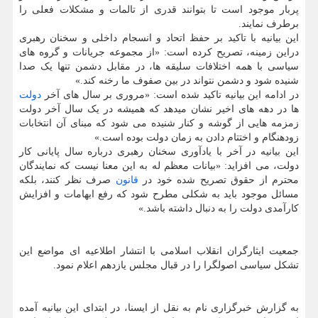
پربار موجود است تا بتوانند قدری از تالمات و مشکلات فعلی را
برطرف نمایند.
این بیانیه با تاکید بر حفظ اتحاد و انسجام داخلی و سخنان رهبری
دراین زمینه، تصریح کرده است: «از مجموعه جریانات و گروه های
سیاسی با همه اختلافات سلیقه ها، در مقابل دشمن تنها یک صدا
شنیده شود و دشمن نتواند در بین صفوف ما رخنه کند.»
در ادامه این بیانیه تاکید شده است: «مروری بر سال های آخر
دولت
ها در دهه های اخیر نشان میدهد که همیشه در یک سال آخر دولت
زمزمه هایی از گوشه و کنار شنیده می شود که مبنای آن انتخابات
زودهنگام و اختتام دادن به زمان دولت بوده است.»
این بیانیه در آخر با یادآوری سخنان رهبری درباره سال پایانی کار
دولت، می افزاید: «بیانات معظم له به این معنا نیست که نمایندگان
محترم از حقوق تصریح شده خود در
قانون
صرف نظر کنند، بلکه
مسائل موجود باید به شکلی مطرح شود که رفع ابهامات و افزایش
کارآمدی دولت را به دنبال داشته باشد.»
جمعیت ایثارگران انقلاب اسلامی با انتشار اطلاعیه ای مواضع این
تشکل سیاسی اصولگرا را در قبال مجلس یازدهم اعلام نمود.
به گزارش خبرگزاری نام به نقل از ایسنا، در ابتدای این بیانیه آمده