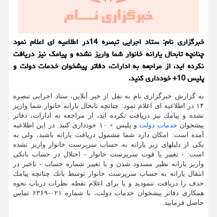
خبرگزاری نام: ستاد اجرایی تبصره 14در اطلاعیه ای اعلام نمود
چنانچه تابحال یارانه خانوار شما واریز نشده و پیامك نیز دریافت
نكرده اید، از مراجعه به ادارات، دفاتر پیشخوان خدمات دولت و
پلیس 10+ خودداری كنید.
به گزارش خبرگزاری نام به نقل از خبر آنلاین، ستاد اجرایی تبصره
۱۴ در اطلاعیه ای اعلام نمود: چنانچه تابحال یارانه خانوار شما واریز
نشده و پیامك نیز دریافت نكرده اید، از مراجعه به ادارات، دفاتر
پیشخوان
خدمات
دولت
و پلیس + ۱۰ خودداری كنید. در این اطلاعیه
آمده است: امكان دارد شما مشمول دریافت یارانه باشید، ولی به
یكی از دلیلهای زیر یارانه به حساب سرپرست خانوار واریز نشده
است: - تغییر یا فوت سرپرست خانوار - اختلال در حساب بانكی
واریز یارانه نظیر مسدود شدن و یا تغییر شماره حساب - تاخیر در
انتقال یارانه به حساب سرپرست خانوار توسط بانك چنانچه پیامك
حذف را دریافت ننمودید و یا برای اعلام نقطه نظرات درباب نحوه
همكاری دفاتر پیشخوان خدمات دولت، با شماره ۰۲۱-۶۳۶۹ تماس
حاصل فرمایید.