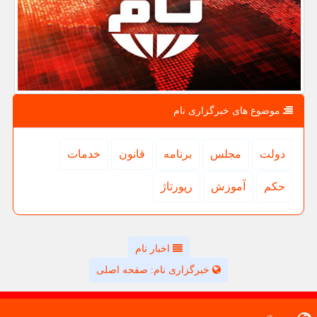
موضوع های خبرگزاری نام
دولت
مجلس
برنامه
قانون
خدمات
حكم
آموزش
رپورتاژ
اخبار نام
خبرگزاری نام: صفحه اصلی