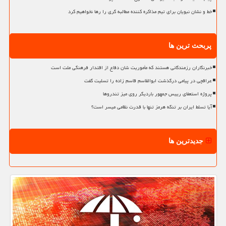
خط و نشان نبویان برای تیم مذاکره کننده مطالبه گری را رها نخواهیم کرد
پربحث ترین ها
خبرنگاران رزمندگانی هستند که مأموریت شان دفاع از اقتدار فرهنگی ملت است
عراقچی در پیامی درگذشت ابوالقاسم قاسم زاده را تسلیت گفت
پروژه استعفای رییس جمهور باردیگر روی میز تندروها
آیا تسلط ایران بر تنگه هرمز تنها با قدرت نظامی میسر است؟
جدیدترین ها