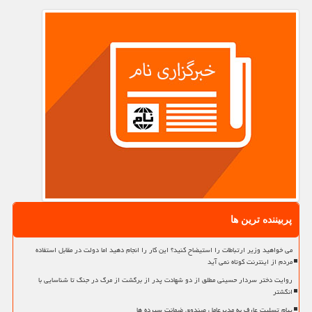
پربیننده ترین ها
می خواهید وزیر ارتباطات را استیضاح کنید؟ این کار را انجام دهید اما دولت در مقابل استفاده
مردم از اینترنت کوتاه نمی آید
روایت دختر سردار حسینی مطلق از دو شهادت پدر از برگشت از مرگ در جنگ تا شناسایی با
انگشتر
پیام تسلیت عارف به مدیرعامل صندوق ضمانت سپرده ها