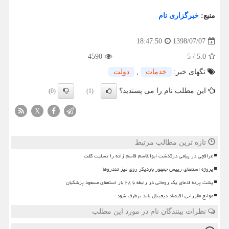
منبع:
خبرگزاری نام
1398/07/07
18:47:50
4590
5
/
5.0
تگهای خبر:
خدمات
,
دولت
این مطلب نام را می پسندید؟
(0)
(1)
X
تازه ترین مطالب مرتبط
عراقچی در پیامی درگذشت ابوالقاسم قاسم زاده را تسلیت گفت
پروژه استعفای رییس جمهور باردیگر روی میز تندروها
پشت پرده ادعای یک روحانی در رابطه با ۲۸ بار استعفای مسعود پزشکیان
موانع مقرراتی اقتصاد دیجیتال باید برطرف شود
نظرات بینندگان نام در مورد این مطلب