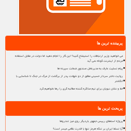
پربیننده ترین ها
می خواهید وزیر ارتباطات را استیضاح کنید؟ این کار را انجام دهید اما دولت در مقابل استفاده
مردم از اینترنت کوتاه نمی آید
پیام تسلیت عارف به مدیرعامل صندوق ضمانت سپرده ها
روایت دختر سردار حسینی مطلق از دو شهادت پدر از برگشت از مرگ در جنگ تا شناسایی با
انگشتر
خط و نشان نبویان برای تیم مذاکره کننده مطالبه گری را رها نخواهیم کرد
پربحث ترین ها
پروژه استعفای رییس جمهور باردیگر روی میز تندروها
آیا تسلط ایران بر تنگه هرمز تنها با قدرت نظامی میسر است؟