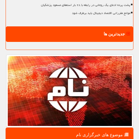
پشت پرده ادعای یک روحانی در رابطه با ۲۸ بار استعفای مسعود پزشکیان
موانع مقرراتی اقتصاد دیجیتال باید برطرف شود
جدیدترین ها
موضوع های خبرگزاری نام