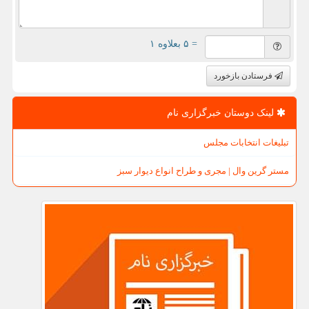
= ۵ بعلاوه ۱
فرستادن بازخورد
لینک دوستان خبرگزاری نام
تبلیغات انتخابات مجلس
مستر گرین وال | مجری و طراح انواع دیوار سبز