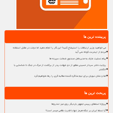
پربیننده ترین ها
می خواهید وزیر ارتباطات را استیضاح کنید؟ این کار را انجام دهید اما دولت در مقابل استفاده
مردم از اینترنت کوتاه نمی آید
پیام تسلیت عارف به مدیرعامل صندوق ضمانت سپرده ها
روایت دختر سردار حسینی مطلق از دو شهادت پدر از برگشت از مرگ در جنگ تا شناسایی با
انگشتر
خط و نشان نبویان برای تیم مذاکره کننده مطالبه گری را رها نخواهیم کرد
پربحث ترین ها
پروژه استعفای رییس جمهور باردیگر روی میز تندروها
آیا تسلط ایران بر تنگه هرمز تنها با قدرت نظامی میسر است؟