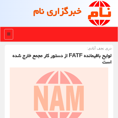
خبرگزاری نام
منو
دری نجف آبادی:
لوایح باقیمانده FATF از دستور كار مجمع خارج شده
است