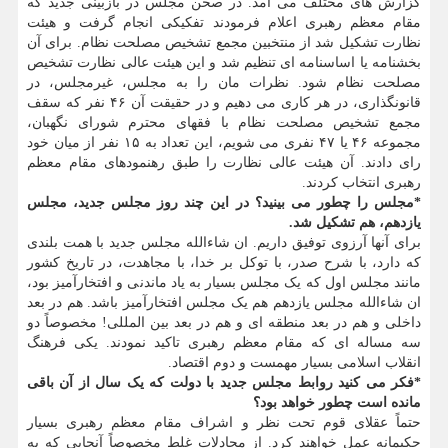
گزارش های مختلف می آمد. در صحن مجلس در بازبینی جدید که
مقام معظم رهبری اعلام فرمودند تفکیکی انجام گرفت و هیئت
نظارت تشکیل شد از منتخبین مجمع تشخیص مصلحت نظام. برای آن
بخشنامه یا اساسنامه ای تنظیم شد و این هیئت عالی نظارت تشخیص
مصلحت نظام شود. نظرات مان را به مجلس، غیرمجلس، در
قانونگذاری، در هر کاری می دهیم و در حقیقت آن ۴۶ نفر که سقف
مجمع تشخیص مصلحت نظام با فقهای محترم شورای نگهبان،
مجموعه ۴۶ یا ۴۷ نفری می شویم، این تعداد به ۱۵ نفر از میان خود
رای دادند. آن هیئت عالی نظارت را طبق رهنمودهای مقام معظم
رهبری انتخاب کردند.
*مجلس را چطور می بینید؟ در این چند روز مجلس جدید، مجلس
یازدهم، هم تشکیل شد.
برای آنها آرزوی توفیق داریم. ان شاءالله مجلس جدید با همت بلندی
که دارد، با شرح صدر، با توکل بر خدا، با مجاهدت، در تاریخ کشور
مانند مجلس اول که یک مجلس بسیار به یاد ماندنی و افتخارآمیز بود،
ان شاءالله مجلس یازدهم هم یک مجلس افتخارآمیز باشد. هم در بعد
داخلی و هم در بعد منطقه ای و هم در بعد بین المللی! مخصوصاً دو
سه مساله ای که مقام معظم رهبری تاکید نمودند. یکی فرهنگ
انقلاب اسلامی بسیار مهمست و دوم اقتصاد.
*فکر می کنید روابط مجلس جدید با دولت که یک سال از آن باقی
مانده است چطور خواهد بود؟
حتماً عقلای قوم تحت نظر و اشراف مقام معظم رهبری بسیار
حکیمانه عمل خواهند کرد. از مجادلات غلط مخصوصاً آنجایی که به