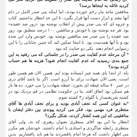
کردید غائله به اینجاها برسد؟
منافقین مانند مار زخم خورده بودند، اما اینکه بنی صدر کامل در دام
آنها بیفتد و ابزار دست آنها قرار بگیرد، تا این حد انتظار نداشتیم. کتاب
و جزوه ای که بنی صدر پیش از انقلاب نوشته بود «زور ضد عقیده»
بود. هر چه نوشته بود با خودش و منافقین ۱۰۰ درصد منطبق بود. زور
ضد عقیده را بنی صدر ضد منافقین نوشته بود. خودش وارد این شده
بود و با آنها همدست بود. تا اینجا تمکین کند که چنین جنایاتی را با این
رسوایی انجام دهند. یکی دو جنایت که نبود.
* آن مرحله عدم کفایت بنی صدر را در جلساتی که می رفتید به این
جمع بندی رسیدید که عدم کفایت انجام شود؟ هزینه ها هم حساب
کرده بودند؟
بله. از ابتدا پای همه چیز ایستاده بوده ایم. همین الان هم همین طور
است، یعنی الان شهادت برای ما آرزو است. اگر بنا باشد آقای دری
در عمر ۷۰ ساله غبطه ای بخورد، غبطه شهادت را می خورد. ده ها بار
هم ممکن بود اتفاق افتد. ما در حکومت نظامی در قم نزدیک بود در
کشته شریعتمدار با گلوله ژ۳ کشته شوم.
*به عنوان کسی که نجف آبادی بودید و برای نجف آبادی ها آقای
منتظری فرد مهمی بود، فکر می کردید پیوندی بین دفتر ایشان با
منافقینی که این همه کشتار کردند، شکل بگیرد؟
انتظار ما این بود آقای منتظری بعنوان رهبری که نه، ولی آقای
منتظری رابطه شاگردی و استادی با امام داشتند، خودشان هم مکرر
می اظهار داشت که هرجا امام پافشردند ما هم باید پافشاریم. بدین