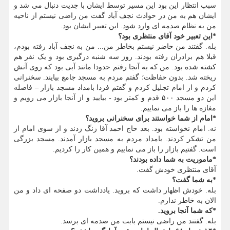
سبب انتظار این بود این مسیر توسط ایشان با جدیت دنبال می شد و
ایشان هم به من در حوادث نجف آباد گفت من راضی نیستم از ناحیه
من به نظام صدمه ای وارد شود. این تعبیر ایشان بود.
*این تعبیر خود آقای منتظری بود؟
بله. گفتند من حاضر نیستم بخاطر من... من به نجف آباد رفته بودم،
قبلا هم برادران رفته بودند. روز سه شنبه درگیری بود و یک نفر هم
کشته شده بود. من که به آنجا رفتم حدودا مانند آبی بود که روی آتش
ریخته شد. بدون حفاظت؛ گفتم مردم به مسجد جامع بیایند. سخنرانی
کردم و از امام تجلیل کردم و گفتم فردا بامداد مسجد بازار – فاصله
این دو مسجد ۵۰۰ قدم و کمتر بود - بیایید و از آنجا بازار می رویم و
مغازه ها را باز می نماییم.
*امام از شما خواستند برای سخنرانی بروید؟
نه. امام نخواسته بود. بعد حاج احمد آقا زنگ زدند و از سوی امام از
من تشکر کردند. بامداد مردم به مسجد بازار آمدند. مسجد بزرگی
است. گفتیم بازار را باز می نماییم و همین کار را کردیم.
*ماموریت به شما داده بودند؟
آقای منتظری خودش گفت.
*به شما گفت؟
بله. خودش اظهار داشت که بروید. یادداشت دو صفحه ای داد و من
الان به خاطر ندارم.
*که شما آنجا بروید.
بله. گفتند من راضی نیستم بابت من صدمه ای برسد.