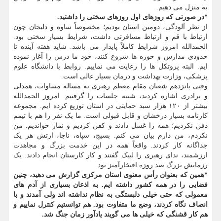
به منزل می دهیم.
*در صورتی که روزهای اول روزهای سختی را داشتید.
از نظر آلودگی، دومین استان بودیم؛ مخصوصاً ساوه و دلیجان چون
ارتباط با قم و ارتباط مسافرتی داشت، شرایط بسیار سختی بود.
الحمدالله امروز شرایط کاملاً پایدار می باشد. شاید هفته آینده تا
حدودی مدارس و حوزه ها شروع کنند، خود ما درس را آغاز نموده
ایم. البته پروتکل ها را رعایت می نماییم. روابط با دانشگاه علوم
پزشکی، وزارت بهداشت و درمان بسیار عالی است.
وقتی پانزدهم شعبان مقام معظم رهبری به مساله مساوات، همدلی
و برادری اشاره کردند، شنبه جلسات را گرفتیم. امروز الحمدالله
بیشتر از ۱۲۰ هزار سبد حمایتی در استان توزیع کرده ایم. مجموعه
کارنامه بسیار درخشان و قابل قبولی است. ما یک نفر را هم با تیمم
دفن نکردیم؛ همه را غسل دادند و کفن کردیم و نماز خواندیم. من
نکردم، من دارم بیان می کنم. بسیج، سپاه، ناجا، ارتش هر یک
جداگانه کار کردند. واقعاً همه در این خدمت بزرگ و مجاهدت
ارزشمند، ندای رهبری را لبیک گفتند و کار کارستان انجام دادند. یک
رزمایش بزرگ صد روزه افتخارآمیز بود.
*همین که بعنوان رأس معنوی استان مرکزی گزارش می دهید، چنین
فضایی را در همه کشور داشته ایم. به اذعان بسیاری از آدم های
معمولی که حتی خیلی دلبستگی به نظام نداشته اند ولی آمدند و با
انصاف نگاه کردند، وضع ما متفاوت بود. هم توانستیم کنترل نماییم و
هم کار قشنگی که خیلی ها می گویند یادآور زمان جنگ شد.