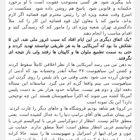
باید پیگیری شود. هر کسی مستوجب عقوبت است با او برخورد
حکیمانه و قانونی شود. پاسخ هم روشن داده شود. ممکنست در
اسرع وقت شعبه ویژه ای را رئیس محترم قوه قضائیه اگر لازم
بداند، مامور کند یا معاون اول قوه قضائیه این کار را کند. مثلاً
دادگستری تهران شعبه ویژه ای را مامور کند که رسیدگی کنند و
اقدام مناسب را انجام دهند.
*یک اتفاق دیگری در این ایام افتاد که سبب غرور ملی شد، این ۵
نفتکش ما بود که آمریکایی ها به هر طریقی توانستند تهدید کردند و
حتی به سمت تطمیع ملوان ها و کاپیتان ها رفتند ولی باز نتیجه ای
نگرفتند.
به ذهن من می رسد آمریکایی ها از نظر اخلاقی کاملاً سقوط کردند
و کشتن این سیاهپوست ۴۷ ساله آنقدر وحشیانه بود که آدمی از
خودش آزرده می شود. یعنی وقتی من پای پلیس را روی گردن این
سیاهپوست می بینم واقعا گریه ام می گیرد. متاسفانه این مساله
دفعه اول و دوم هم نیست. سالیانه حدود هزار نفر به دست پلیس
آمریکا کشته می شوند که اکثراً سیاهپوستان هستند. این چه توجیحی
دارد؟ این یک نمونه است.
در کرونا هم شاهد بودیم فروشگاه ها و جاهای دیگر را غارت کردند.
این پیمان شکنی های آقای ترامپ دنیا را به جدال کشیده است. یعنی
منطق حاکم نیست. انتظار از دموکراسی غربی یا لیبرالیسم غربی یا
اومانیسم غربی انتظار منطق است؛ اصلاً منطق ندارند. حمایت بی
چون و چرای اینها از اسرائیل و صهیونیست ها را ببینید. حالا کرانه
غربی را هم مطرح کرده اند که جزو خاک اسرائیلی ها کنند؛ غاصب،