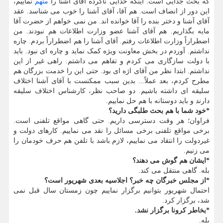
که بحث جدایی است. اینکه خدایی ناکرده آقای آشنا را
متهم
نماییم،
این دور از انصاف است. هم آقا، آقای آشنا را خوب می شناسد. عقد
آقای آشنا و دختر بنده را آقا خوانده اند. من نمی خواهم از حضرت آقا
مایه بگذاریم. هم آقای آشنا عضو وزارت اطلاعات هم نبودند. من
اضطراراً وزارت اطلاعات رفتم. آقای آشنا را هم اضطراراً بردم. چاره
نداشتم. آوردم در بخش معاونت ویژه کمک نماید و چاره ای نبود. باید
با دولت سازگاری می کردم و تفاهم می داشتم. راهی غیر از این
نداشتم. ابتدا نظر من آقای اژه ای بود. حتی این را خدمت بزرگان هم
مطرح کردم، بعد عملاً... بدین سبب ممکنست با آقای آشنا اختلاف
سلیقه ای داشته باشیم. دو صاحب نظر، کارشناس اختلاف سلیقه
دارند و باید دوستانه با هم حل نماییم.
*خود شما با هم بحث طلبگی دارید؟
فراوان؛ هر وقت دسترسی داریم. حتی گاهی مواقع تلفنی است.
برخی مواقع تلفنی برخی مسائل را نقد می نماییم. کارهای دولت و
غیردولت را انتقاد می نماییم، لازم باشد با تلفن هم حرف خودمان را
می زنیم.
*ایشان هم گوش می دهند؟
بله. گاهی منتقل می کند.
*از مجلس خبرگان چه خبر؟ اجلاسیه بعدی شهریور است؟
احتمال شهریور بتوانیم برگزار نماییم چون زمستان سال قبل نمی
شد، برگزار کرد.
*بخاطر کرونا برگزار نشد.
بله.