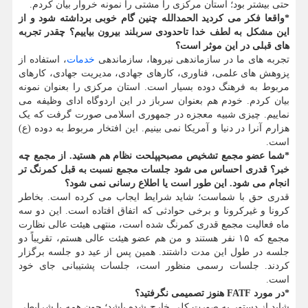
حتی بیشتر بود؛ استان مرکزی را مشتی را نمونه خروار بیان کردم.
*واقعا فکر می کردید الحمدالله چنین گام خوبی برداشته شود و از
این مشکل به لطف خدا تاحدودی سربلند بیرون بیاییم؟ چقدر تجربه
های قبلی در این موثر است؟
تجربه های ما در سازماندهی نیروها، سازماندهی
خدمات
، استفاده از
پزوهش های علمی، فناوری، کارهای جهادی، مدیریت جهادی، کارهای
مربوط به فرهنگ دوده بسیار است. استان مرکزی را بعنوان نمونه
بیان کردم. خودم هم بعنوان سرباز در این اردوگاه ادای وظیفه می
نماییم. چیزی شبیه معجزه در جمهوری اسلامی صورت گرفت که یک
هزارم آنرا در دنیا و آمریکا نمی بینیم. این افتخار مربوط به دوده (ع)
است.
*شما عضو مجمع تشخیص مصبحپپلحت نظام هم هستید. از مجمع چه
خبر؟ قدری احساس می شود جلسات مجمع نسبت به قبل کمرنگ تر
انجام می شود. این طور است یا اطلاع رسانی نمی شود؟
قدری حق با شماست؛ شاید شرایط ایجاب می کرده است. بخاطر
کرونا و غیرکرونا و برخی حوادثی که اتفاق افتاده است. این دو سه
ماه فعالیت مجمع قدری کمرنگ شده است، منتهی هیئت عالی نظارت
مجمع که ۱۵ نفر هستند و من هم عضو هیئت عالی هستم، تقریباً دو
جلسه در طول این مدت داشتند. همین پس از عید دو جلسه برگزار
کردند. جلسات رسمی منظور است، جلسات پشتیبانی جای خود
است.
*در مورد FATF هنوز تصمیمی نگرفتید؟
شاید از دستور به صورت کلی خارج شده باشد؛ چون همه با شرایطی