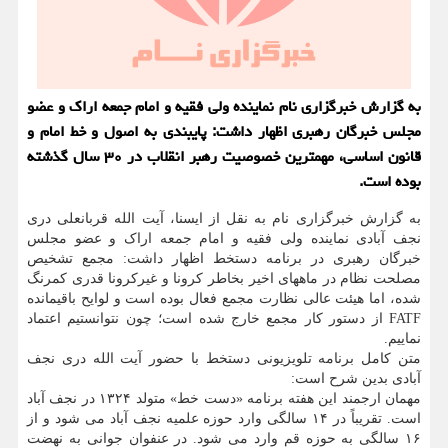
به گزارش خبرگزاری نام نماینده ولی فقیه و امام جمعه اراك و عضو
مجلس خبرگان رهبری اظهار داشت: پایبندی به اصول و خط امام و
قانون اساسی، مهمترین خصوصیت رهبر انقلاب در ۳۰ سال گذشته
بوده است.
به گزارش خبرگزاری نام به نقل از ایسنا، آیت الله قربانعلی دری
نجف آبادی نماینده ولی فقیه و امام جمعه اراک و عضو مجلس
خبرگان رهبری در برنامه دستخط اظهار داشت: مجمع تشخیص
مصلحت نظام در ماههای اخیر بخاطر کرونا و غیرکرونا قدری کمرنگ
شده، اما هیئت عالی نظارت مجمع فعال بوده است و لوایح باقیمانده
FATF از دستور کار مجمع خارج شده است؛ چون نتوانستیم اعتماد
نماییم.
متن کامل برنامه تلویزیونی دستخط با حضور آیت الله دری نجف
آبادی بدین شرح است:
مهمان ارجمند این هفته برنامه «دست خط» متولد ۱۳۲۴ در نجف آباد
است. تقریباً در ۱۴ سالگی وارد حوزه علمیه نجف آباد می شود و از
۱۶ سالگی به حوزه قم وارد می شود. در عنفوان جوانی به نهضت