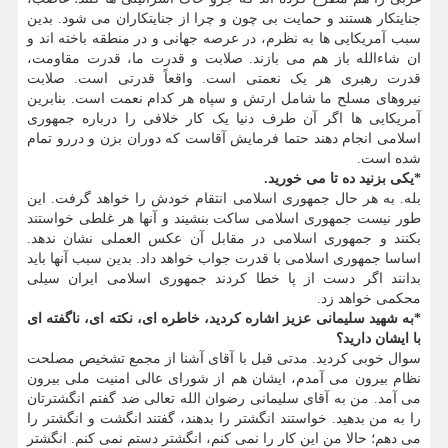
جنایتکار هستند و حمایت بی چون و چرا از جنایتکاران می شود. بدین
سبب آمریکایی ها به نظرم، در عرصه جهانی و در منطقه باخته اند و
ان شاءالله باز هم می بازند. صلابت و قدرت ما، قدرت مقاومت،
قدرت رهبری هر یک نعمتی است. واقعاً قدرتی است. صلابت
نیروهای مسلح ما شامل ارتش و سپاه هر کدام نعمت است. بنابرین
آمریکایی ها اگر آن طرف دنیا یک کار خلافی را درباره جمهوری
اسلامی انجام دهند حتما فرمایش آقاست که دوران بزن و دررو تمام
شده است.
*یکی بزنید ده تا می خورید.
بله. به هر حال جمهوری اسلامی انتقام خودش را خواهد گرفت. این
طور نیست جمهوری اسلامی ساکت بنشیند و آنها هر غلطی خواستند
بکنند و جمهوری اسلامی در مقابل آن عکس العملی نشان ندهد.
اساسا جمهوری اسلامی با قدرت جواب خواهد داد. بدین سبب آنها باید
بدانند اگر دست از پا خطا کردند جمهوری اسلامی ایران سیلی
محکمی خواهد زد.
*به شهید سلیمانی عزیز اشاره کردید، خاطره ای، نکته ای، ناگفته ای
با ایشان دارید؟
سوال خوبی کردید. مدتی قبل با آقای آشنا از مجمع تشخیص مصلحت
نظام بیرون می آمدم، ایشان هم از شورای عالی امنیت ملی بیرون
می آمد. من به آقای سلیمانی رضوان الله تعالی ضد گفتم انگشترتان
را به من بدهید. خواستند انگشتر را بدهند، گفتند انگشت و انگشتر را
می دهم؛ حالا من این کار را نمی کنم، انگشتر دستم نمی کنم. انگشتر