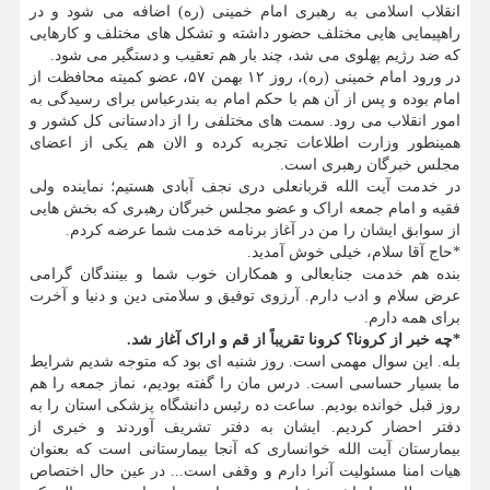
انقلاب اسلامی به رهبری امام خمینی (ره) اضافه می شود و در
راهپیمایی هایی مختلف حضور داشته و تشکل های مختلف و کارهایی
که ضد رژیم پهلوی می شد، چند بار هم تعقیب و دستگیر می شود.
در ورود امام خمینی (ره)، روز ۱۲ بهمن ۵۷، عضو کمیته محافظت از
امام بوده و پس از آن هم با حکم امام به بندرعباس برای رسیدگی به
امور انقلاب می رود. سمت های مختلفی را از دادستانی کل کشور و
همینطور وزارت اطلاعات تجربه کرده و الان هم یکی از اعضای
مجلس خبرگان رهبری است.
در خدمت آیت الله قربانعلی دری نجف آبادی هستیم؛ نماینده ولی
فقیه و امام جمعه اراک و عضو مجلس خبرگان رهبری که بخش هایی
از سوابق ایشان را من در آغاز برنامه خدمت شما عرضه کردم.
*حاج آقا سلام، خیلی خوش آمدید.
بنده هم خدمت جنابعالی و همکاران خوب شما و بینندگان گرامی
عرض سلام و ادب دارم. آرزوی توفیق و سلامتی دین و دنیا و آخرت
برای همه دارم.
*چه خبر از کرونا؟ کرونا تقریباً از قم و اراک آغاز شد.
بله. این سوال مهمی است. روز شنبه ای بود که متوجه شدیم شرایط
ما بسیار حساسی است. درس مان را گفته بودیم، نماز جمعه را هم
روز قبل خوانده بودیم. ساعت ده رئیس دانشگاه پزشکی استان را به
دفتر احضار کردیم. ایشان به دفتر تشریف آوردند و خبری از
بیمارستان آیت الله خوانساری که آنجا بیمارستانی است که بعنوان
هیات امنا مسئولیت آنرا دارم و وقفی است... در عین حال اختصاص