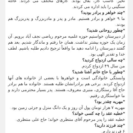
نخیر. کاسب کار، بقال بودند. کارهای مختلف می کردند. عائله
سنگینی را باید اداره می کردند.
*چند خواهر و برادر بودید؟
ما ۹ خواهر و برادر هستیم. مادر و پدر و مادربزرگ و پدربزرگ هم
بودند.
*چطور روحانی شدید؟
از دبیرستان خواستیم حوزه علمیه مرحوم ریاضی نجف آباد برویم. آن
زمان یک حوزه بیشتر نداشت. همان جا رفتم و ماندگار شدیم. بعد هم
گفتند دبیرستان را ادامه دهید ما واقعاً ترجیح دادیم طلبه باشیم. لطف
خدا و تقدیر الهی بود.
*چه سالی ازدواج کردید؟
من سال ۴۹ ازدواج کردم.
*چطور با حاج خانم آشنا شدید؟
وابستگی خانوادگی است و خواهرها با بعضی از خانواده های آنها
ازدواج کردند. برخی هم برادرانشان طلبه هستند. خانواده ما هم برادر
حاج آقا رستگاری، منبری معروف، هستند. پدر بسیار محترمی دارند و
ما خواستگاری رفتیم.
*مهریه چقدر بود؟
مهریه ۷ هزار تومان پول آن روز و یک دانگ منزل و جزئی زمین بود.
*خطبه عقد را چه کسی خواند؟
خطبه عقد را پدر مرحوم آقای منتظری خواند؛ حاج علی منتظری.
*چند فرزند دارید؟
۶ فرزند دارم.