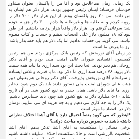
یک زمانی زمان ضیاءالحق بود و آقا من را پاکستان بعنوان مشاور
خودشان فرستاد؛ ایشان رئیس جمهور بودند. هزار دلار هم ایشان به
من دادند. من ۲۰ روز پاکستان بودم. از این هزار دلار ۷۰۰ دلار را
روپیه کردم و به طلبه ها و غیرطلبه ها دادم. ۳۰۰ دلار هزینه خودم
شد؛ سوغاتی گرفتم و... هزار دلار واقعاً هزار برنامه داشتیم. این طور
نبود که ۱۸ میلیون دلار علی الحساب بدهیم و حساب و کتاب معلوم
نباشد. می گویند بی حساب ندادیم اما یک دلار هم باید حسابدار باشد.
ارز ما عِرض ما است.
در زمان آقای نوربخش که رئیس بانک مرکزی بودند من هم رئیس
کمیسیون اقتصادی شورای عالی امنیت ملی بودم و آقای دکتر
روحانی هم دبیر بودند. آنجا بحث این بود سبد ارزی ما نباید همه سمت
دلار برود. ۷۸ درصد سبد ارزی ما دلار بود. ما با قدرت و تلاش ایستادم
و سرانجام آقای نوربخش پذیرفت، آقای دکتر روحانی هم بعنوان دبیر
هیئت عالی شورای امنیت ملی دستور دادند باید یک دوم شود. ذخایر
ارزی ما نباید دلار باشد. همان چقدر به نفع کشور شد. در آن تاریخ
شاید ۱۰-۵ میلیارد دلار به نفع کشور شد چون باید حسابرس باشیم.
یک دلار را به چه کاری می دهیم و به چه هزینه ای می نماییم. نوسان
دلار در اقتصاد ما موثر است.
*اینطور که می گویید بعضاً احتمال دارد با آقای آشنا اختلاف نظراتی
داشته باشید به خصوص درباره مباحث دولتی؟
برخی مسائل را ممکنست به آقای آشنا تذکر بدهم. آقای آشنا
شخصیت باارزشی است و حالا ممکنست اختلاف سلیقه داشته باشیم