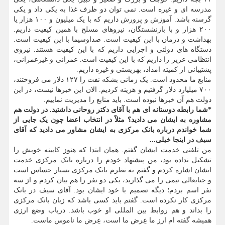
مدرسه ای و غیره است. نمی توان دو ظرف غذا به یکی داد و یکی
گرسنه باشد. آموزش و پرورش داریم که با یک میلیون و ۱۰۰ هزار یا
۲۰۰ هزار و با بازنشستگان، نیروهای مسلح با همین کیفیت داریم.
بهداشت و درمان با این کیفیت است. صداوسیما با این کیفیت است.
دستگاه های دولتی و اجرایی داریم که با این کیفیت هستند. نیروی
انتظامی عزیز را داریم که با این کیفیت است. عمرانی و غیرعمرانی،
پشتیبانی از کمیته امداد، بهزیستی و غیره داریم.
منابع ما محدود است. یک زمانی بشکه نفت را ۱۲۷ دلار می فروختند،
۷۰۰ میلیارد دلار گرفتیم و هزینه کردیم. الان این خبرها نیست، در این
دولت هم آن خبرها نبوده است. باید منابع را مدیریت نماییم.
*شما رابطه دوستانه ای هم با آقای دکتر روحانی داشتید. در دولت هم
مشاوره به ایشان می دادید؟ مثلاً در انتخاب اعضا چون یک جایی از
شما خواندم درباره بانک مرکزی به ایشان مشاور می دادید که آقای
سیف در اینجا خیلی...
من تلفنی خدمت ایشان گفتم. همان ابتدا که هنوز کابینه خویش را
تشکیل نداده بود، من پیشنهاد خودم را درباره بانک مرکزی خدمت
ایشان اشاره کردم و گفتم به نظرم بانک مرکزی بسیار حساس است
و جنابعالی تیمی را می گذارید، یکی دو نفر را هم بیان کردم و از سه
نفر اسم بردم؛ دیگه تصمیم با خود ایشان بود. آقای سیف در بانک
مرکزی کار نکرده است. گفتم باید کسی باشد که زبان بانک مرکزی
را بداند و هم روابط بین المللی او خوب باشد. درباب وضع ارزی
همیشه گفته ام ارز ما عِرض ما است، عِرض ما ناموس ماست.