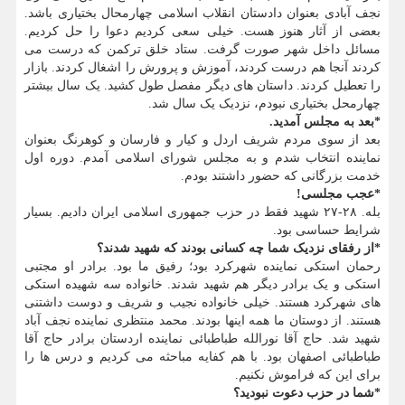
نجف آبادی بعنوان دادستان انقلاب اسلامی چهارمحال بختیاری باشد.
بعضی از آثار هنوز هست. خیلی سعی کردیم دعوا را حل کردیم.
مسائل داخل شهر صورت گرفت. ستاد خلق ترکمن که درست می
کردند آنجا هم درست کردند، آموزش و پرورش را اشغال کردند. بازار
را تعطیل کردند. داستان های دیگر مفصل طول کشید. یک سال بیشتر
چهارمحل بختیاری نبودم، نزدیک یک سال شد.
*بعد به مجلس آمدید.
بعد از سوی مردم شریف اردل و کیار و فارسان و کوهرنگ بعنوان
نماینده انتخاب شدم و به مجلس شورای اسلامی آمدم. دوره اول
خدمت بزرگانی که حضور داشتند بودم.
*عجب مجلسی!
بله. ۲۸-۲۷ شهید فقط در حزب جمهوری اسلامی ایران دادیم. بسیار
شرایط حساسی بود.
*از رفقای نزدیک شما چه کسانی بودند که شهید شدند؟
رحمان استکی نماینده شهرکرد بود؛ رفیق ما بود. برادر او مجتبی
استکی و یک برادر دیگر هم شهید شدند. خانواده سه شهیده استکی
های شهرکرد هستند. خیلی خانواده نجیب و شریف و دوست داشتنی
هستند. از دوستان ما همه اینها بودند. محمد منتظری نماینده نجف آباد
شهید شد. حاج آقا نورالله طباطبائی نماینده اردستان برادر حاج آقا
طباطبائی اصفهان بود. با هم کفایه مباحثه می کردیم و درس ها را
برای این که فراموش نکنیم.
*شما در حزب دعوت نبودید؟