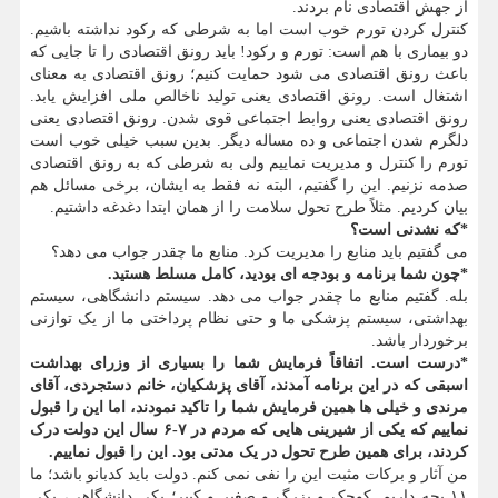
از جهش اقتصادی نام بردند.
کنترل کردن تورم خوب است اما به شرطی که رکود نداشته باشیم.
دو بیماری با هم است: تورم و رکود! باید رونق اقتصادی را تا جایی که
باعث رونق اقتصادی می شود حمایت کنیم؛ رونق اقتصادی به معنای
اشتغال است. رونق اقتصادی یعنی تولید ناخالص ملی افزایش یابد.
رونق اقتصادی یعنی روابط اجتماعی قوی شدن. رونق اقتصادی یعنی
دلگرم شدن اجتماعی و ده مساله دیگر. بدین سبب خیلی خوب است
تورم را کنترل و مدیریت نماییم ولی به شرطی که به رونق اقتصادی
صدمه نزنیم. این را گفتیم، البته نه فقط به ایشان، برخی مسائل هم
بیان کردیم. مثلاً طرح تحول سلامت را از همان ابتدا دغدغه داشتیم.
*که نشدنی است؟
می گفتیم باید منابع را مدیریت کرد. منابع ما چقدر جواب می دهد؟
*چون شما برنامه و بودجه ای بودید، کامل مسلط هستید.
بله. گفتیم منابع ما چقدر جواب می دهد. سیستم دانشگاهی، سیستم
بهداشتی، سیستم پزشکی ما و حتی نظام پرداختی ما از یک توازنی
برخوردار باشد.
*درست است. اتفاقاً فرمایش شما را بسیاری از وزرای بهداشت
اسبقی که در این برنامه آمدند، آقای پزشکیان، خانم دستجردی، آقای
مرندی و خیلی ها همین فرمایش شما را تاکید نمودند، اما این را قبول
نماییم که یکی از شیرینی هایی که مردم در ۷-۶ سال این دولت درک
کردند، برای همین طرح تحول در یک مدتی بود. این را قبول نماییم.
من آثار و برکات مثبت این را نفی نمی کنم. دولت باید کدبانو باشد؛ ما
۱۱ بچه داریم. کوچک و بزرگ و صغیر و کبیر؛ یکی دانشگاهی، یکی