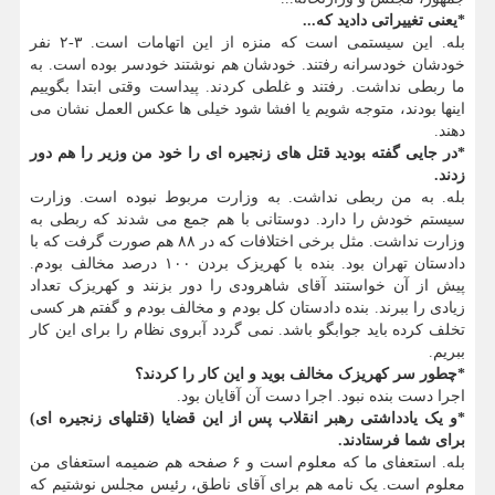
*یعنی تغییراتی دادید که...
بله. این سیستمی است که منزه از این اتهامات است. ۳-۲ نفر
خودشان خودسرانه رفتند. خودشان هم نوشتند خودسر بوده است. به
ما ربطی نداشت. رفتند و غلطی کردند. پیداست وقتی ابتدا بگوییم
اینها بودند، متوجه شویم یا افشا شود خیلی ها عکس العمل نشان می
دهند.
*در جایی گفته بودید قتل های زنجیره ای را خود من وزیر را هم دور
زدند.
بله. به من ربطی نداشت. به وزارت مربوط نبوده است. وزارت
سیستم خودش را دارد. دوستانی با هم جمع می شدند که ربطی به
وزارت نداشت. مثل برخی اختلافات که در ۸۸ هم صورت گرفت که با
دادستان تهران بود. بنده با کهریزک بردن ۱۰۰ درصد مخالف بودم.
پیش از آن خواستند آقای شاهرودی را دور بزنند و کهریزک تعداد
زیادی را ببرند. بنده دادستان کل بودم و مخالف بودم و گفتم هر کسی
تخلف کرده باید جوابگو باشد. نمی گردد آبروی نظام را برای این کار
ببریم.
*چطور سر کهریزک مخالف بوید و این کار را کردند؟
اجرا دست بنده نبود. اجرا دست آن آقایان بود.
*و یک یادداشتی رهبر انقلاب پس از این قضایا (قتلهای زنجیره ای)
برای شما فرستادند.
بله. استعفای ما که معلوم است و ۶ صفحه هم ضمیمه استعفای من
معلوم است. یک نامه هم برای آقای ناطق، رئیس مجلس نوشتیم که