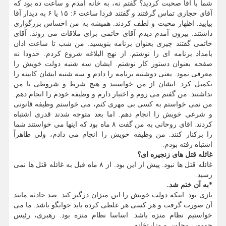
شما با آقا صحبت کردید؟ گفتم نه، به خانه آمدم و ساعت ده بود که
آقای حجازی تماس گرفتند و گفتند فردا ساعت ۶: ۱۵ یا ۶ به دیدار آقا
بیایید. اظهار محبت و لطف کردند. همیشه به من احساس بزرگواری
داشتند. بیرون آمدم دیدم آقای خاتمی برای ملاقات می روند. آقای
خاتمی گفتند چیزی بعنوان برنامه بنویسید. من شب تا ساعت اذان
بامداد برنامه ای را نوشتم. از نهج البلاغه شروع کردم. حدودا نه
صفحه بعنوان دستور کار نوشتم. ایشان سه شنبه دولت خویش را
معرفی نمود. یعنی دوشنبه برنامه را دادم و سه شنبه ایشان کابینه را
تکمیل کرد. ایشان از من خواستند و هیچ شرط و شروطی با من
نداشتند. من گفتم می روم و اختیار دارم و وظیفه خودم را انجام دهم.
من نمی خواستم به کسی بی مهری کنم، می خواستم وظیفه قانونی
و شرعی خویش را انجام دهم. اما بعد متوجه شدند قدری اشتباه
کردند. اقای روحانی به من گفت ۸ ماه بود که اینها می خواستند شما
را برکنار کنند. من وظیفه خویش را انجام می دادم، ولی ظاهراً
اشتباه رفته بودم.
غائله قتل های زنجیره ای؟
غائله قتل ها نبود. پیش از این بود. از ۸ ماه قبل به غائله قتل ها نمی
رسید.
*به آن ختم شد.
بازی بود. اینکه دولت خویش را این میزان درگیر کند. صد حادثه مانند
آن صورت گرفت و هر کسی هر غلطی کرده باید جوابگو باشد. ما می
خواستیم نظام منزه باشد. اساسا نظام منزه بود. رهبری، رئیس
جمهور، مجلس و وزارتخانه...