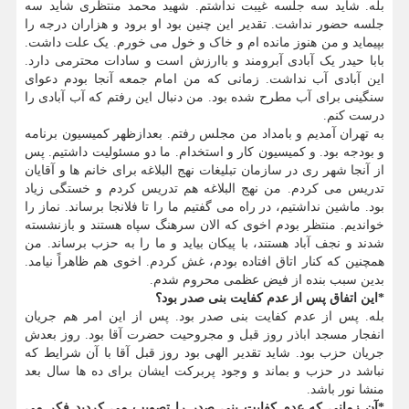
بله. شاید سه جلسه غیبت نداشتم. شهید محمد منتظری شاید سه
جلسه حضور نداشت. تقدیر این چنین بود او برود و هزاران درجه را
بپیماید و من هنوز مانده ام و خاک و خول می خورم. یک علت داشت.
بابا حیدر یک آبادی آبرومند و باارزش است و سادات محترمی دارد.
این آبادی آب نداشت. زمانی که من امام جمعه آنجا بودم دعوای
سنگینی برای آب مطرح شده بود. من دنبال این رفتم که آب آبادی را
درست کنم.
به تهران آمدیم و بامداد من مجلس رفتم. بعدازظهر کمیسیون برنامه
و بودجه بود. و کمیسیون کار و استخدام. ما دو مسئولیت داشتیم. پس
از آنجا شهر ری در سازمان تبلیغات نهج البلاغه برای خانم ها و آقایان
تدریس می کردم. من نهج البلاغه هم تدریس کردم و خستگی زیاد
بود. ماشین نداشتیم، در راه می گفتیم ما را تا فلانجا برساند. نماز را
خواندیم. منتظر بودم اخوی که الان سرهنگ سپاه هستند و بازنشسته
شدند و نجف آباد هستند، با پیکان بیاید و ما را به حزب برساند. من
همچنین که کنار اتاق افتاده بودم، غش کردم. اخوی هم ظاهراً نیامد.
بدین سبب بنده از فیض عظمی محروم شدم.
*این اتفاق پس از عدم کفایت بنی صدر بود؟
بله. پس از عدم کفایت بنی صدر بود. پس از این امر هم جریان
انفجار مسجد اباذر روز قبل و مجروحیت حضرت آقا بود. روز بعدش
جریان حزب بود. شاید تقدیر الهی بود روز قبل آقا با آن شرایط که
نباشد در حزب و بماند و وجود پربرکت ایشان برای ده ها سال بعد
منشا نور باشد.
*آن زمانی که عدم کفایت بنی صدر را تصویب می کردید فکر می