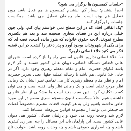
*جلسات کمیسیون ها برگزار می شود؟
اخیرا نشنیدم؛ بسیار کم. نشنیدم کمیسیون ها هم فعال باشد چون
تعطیل هم بوده است. ماه رمضان تعطیل می باشد. ممکنست
جلسات را برگزار کنند.
*یک اتفاقی افتاد که در این سطح نمی خواستم بیان کنم، ولی چون
خیلی درباره این در فضای مجازی صحبت شد و بعد هم یکسری
مطرح نمودند، لایحه حقوق خانواده که هنوز مانده است، قصه ای که
برای یکی از شهروندان بوجود آورد و پدر دختر را کشت. در این قضیه
فکر می کنید خلاء قضائی داریم؟
نه؛ خلاء قضائی نداریم. قانون اساسی راه را باز کرده است. شورای
عالی قضائی دستگاه قضائی، دیوان عالی کشور هستند و اگر لازم
باشد فتاوای حضرت امام و مقام معظم رهبری وجود دارد. اگر در
جایی خلا قانونی هم باشد با رساله عملیه فقها، یعنی تحریر حضرت
امام و نظر مقام معظم رهبری کار می نماییم. نظر ایشان یک زمانی
نظر مرجع تقلید است و یک زمانی نظر ولی فقیه است و می توان
کسب تکلیف کرد. بدین سبب بعید است ما مشکلی از نظر قانونی
داشته باشیم. حالا ممکنست قانون منسجم سری منظم در این مورد
خاص نداشته باشیم ولی به هر کیفیت قضات محترم مخصوصاً قضات
صاحبنظر می توانند از مجموعه قوانین مربوطه استنباط کنند.
لازم شد وحدت رویه می شود و پارلمان قضائی کشور هم، دیوان
عالی کشور است. این پارلمان باید این مسائل را چه اصراری کیفری
باشد و چه اصراری حقوقی باشد و چه وحدت رویه باشد، حوادث تلخ