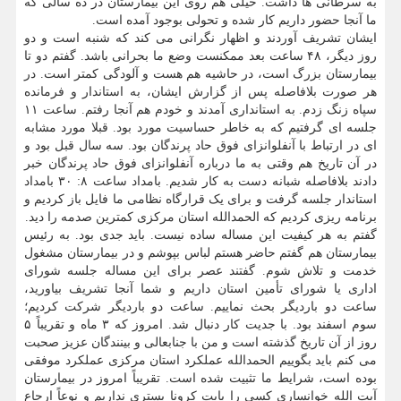
به سرطانی ها داشت. خیلی هم روی این بیمارستان در ده سالی که
ما آنجا حضور داریم کار شده و تحولی بوجود آمده است.
ایشان تشریف آوردند و اظهار نگرانی می کند که شنبه است و دو
روز دیگر، ۴۸ ساعت بعد ممکنست وضع ما بحرانی باشد. گفتم دو تا
بیمارستان بزرگ است، در حاشیه هم هست و آلودگی کمتر است. در
هر صورت بلافاصله پس از گزارش ایشان، به استاندار و فرمانده
سپاه زنگ زدم. به استانداری آمدند و خودم هم آنجا رفتم. ساعت ۱۱
جلسه ای گرفتیم که به خاطر حساسیت مورد بود. قبلا مورد مشابه
ای در ارتباط با آنفلوانزای فوق حاد پرندگان بود. سه سال قبل بود و
در آن تاریخ هم وقتی به ما درباره آنفلوانزای فوق حاد پرندگان خبر
دادند بلافاصله شبانه دست به کار شدیم. بامداد ساعت ۸: ۳۰ بامداد
استاندار جلسه گرفت و برای یک قرارگاه نظامی ما فایل باز کردیم و
برنامه ریزی کردیم که الحمدالله استان مرکزی کمترین صدمه را دید.
گفتم به هر کیفیت این مساله ساده نیست. باید جدی بود. به رئیس
بیمارستان هم گفتم حاضر هستم لباس بپوشم و در بیمارستان مشغول
خدمت و تلاش شوم. گفتند عصر برای این مساله جلسه شورای
اداری یا شورای تأمین استان داریم و شما آنجا تشریف بیاورید،
ساعت دو باردیگر بحث نماییم. ساعت دو باردیگر شرکت کردیم؛
سوم اسفند بود. با جدیت کار دنبال شد. امروز که ۳ ماه و تقریباً ۵
روز از آن تاریخ گذشته است و من با جنابعالی و بینندگان عزیز صحبت
می کنم باید بگوییم الحمدالله عملکرد استان مرکزی عملکرد موفقی
بوده است، شرایط ما تثبیت شده است. تقریباً امروز در بیمارستان
آیت الله خوانساری کسی را بابت کرونا بستری نداریم و نوعاً ارجاع