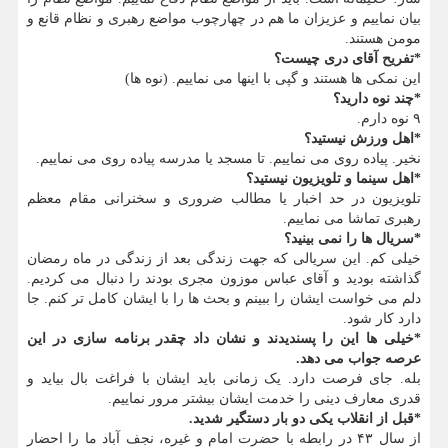
بیان نماییم و عزیزان ما هم در چهارچوب مواضع رهبری و نظام قانع و
مومن هستند.
*تفریح آقای دری چیست؟
این نمکی ها هستند و گپی با اینها می نماییم. (نوه ها)
*چند نوه دارید؟
۹ نوه دارم.
*اهل ورزش نیستید؟
نخیر. پیاده روی می نماییم. تا مسجد یا مدرسه پیاده روی می نماییم.
*اهل سینما و تلویزیون نیستید؟
تلویزیون در حد اخبار یا مطالب ضروری و سخنرانی مقام معظم
رهبری تماشا می نماییم.
*سریال ها را نمی بینید؟
خیلی کم. این سریالی که جهت زندگی بعد از زندگی در ماه رمضان
گذاشته بودید و آقای عباس موزون مجری بودند را دنبال می کردیم.
دلم می خواست ایشان را ببینم و بحث ها را با ایشان کامل تر کنم. جا
دارد کار شود.
*خیلی ها این را پسندیدند و نشان داد چقدر برنامه سازی در این
عرصه جواب می دهد.
بله. جای فرصت دارد. یک زمانی باید ایشان با فراغت بال بیاید و
قدری معارف دینی را خدمت ایشان بیشتر مرور نماییم.
*قبل از انقلاب یکی دو بار دستگیر شدید.
از سال ۴۳ در رابطه با حضرت امام و غیره، نجف آباد ما را احضار