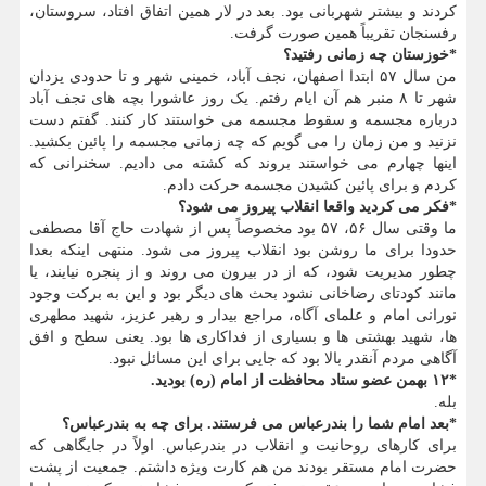
کردند و بیشتر شهربانی بود. بعد در لار همین اتفاق افتاد، سروستان،
رفسنجان تقریباً همین صورت گرفت.
*خوزستان چه زمانی رفتید؟
من سال ۵۷ ابتدا اصفهان، نجف آباد، خمینی شهر و تا حدودی یزدان
شهر تا ۸ منبر هم آن ایام رفتم. یک روز عاشورا بچه های نجف آباد
درباره مجسمه و سقوط مجسمه می خواستند کار کنند. گفتم دست
نزنید و من زمان را می گویم که چه زمانی مجسمه را پائین بکشید.
اینها چهارم می خواستند بروند که کشته می دادیم. سخنرانی که
کردم و برای پائین کشیدن مجسمه حرکت دادم.
*فکر می کردید واقعا انقلاب پیروز می شود؟
ما وقتی سال ۵۶، ۵۷ بود مخصوصاً پس از شهادت حاج آقا مصطفی
حدودا برای ما روشن بود انقلاب پیروز می شود. منتهی اینکه بعدا
چطور مدیریت شود، که از در بیرون می روند و از پنجره نیایند، یا
مانند کودتای رضاخانی نشود بحث های دیگر بود و این به برکت وجود
نورانی امام و علمای آگاه، مراجع بیدار و رهبر عزیز، شهید مطهری
ها، شهید بهشتی ها و بسیاری از فداکاری ها بود. یعنی سطح و افق
آگاهی مردم آنقدر بالا بود که جایی برای این مسائل نبود.
*۱۲ بهمن عضو ستاد محافظت از امام (ره) بودید.
بله.
*بعد امام شما را بندرعباس می فرستند. برای چه به بندرعباس؟
برای کارهای روحانیت و انقلاب در بندرعباس. اولاً در جایگاهی که
حضرت امام مستقر بودند من هم کارت ویژه داشتم. جمعیت از پشت