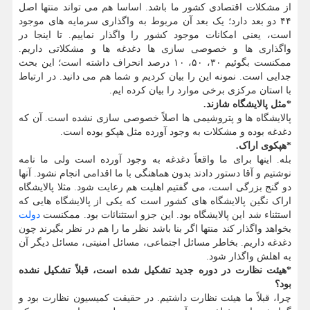
از مشکلات اقتصادی کشور ما باشد. اساسا هم می تواند منتها اصل
۴۴ دو بعد دارد؛ یک بعد آن مربوط به واگذاری سرمایه های موجود
است، یعنی امکانات موجود کشور را واگذار نماییم. تا اینجا در
واگذاری ها و خصوصی سازی ها دغدغه ها و مشکلاتی داریم.
ممکنست بگوئیم ۳۰، ۵۰، ۱۰ درصد انحراف داشته است؛ این بحث
جدایی است. نمونه این را بیان کردیم و شما هم می دانید. در ارتباط
با استان مرکزی برخی موارد را بیان کرده ایم.
*مثل پالایشگاه شازند.
پالایشگاه ها و پتروشیمی ها اصلاً خصوصی سازی نشده است. آن که
دغدغه بوده و مشکلات به وجود آورده مثل هپکو بوده است.
*هپکوی اراک.
بله. اینها برای ما واقعاً دغدغه به وجود آورده است ولی ما نامه
نوشتیم و آقا دستور دادند بدون هماهنگی با ما اقدامی انجام نشود. آنها
دو گنج بزرگی است، می گفتیم اهلیت هم رعایت شود. مثلا پالایشگاه
اراک نگین پالایشگاه های کشور است که یکی از پالایشگاه هایی که
استثناء شد این پالایشگاه بود. این جزو استثنائات بود. ممکنست
دولت
بخواهد واگذار کند منتها اگر بنا باشد نظر ما را هم در نظر بگیرند چون
دغدغه داریم. بخاطر مسائل اجتماعی، مسائل امنیتی، مسائل دیگر آن
به اهلش واگذار شود.
*هیئت نظارت در دوره جدید تشکیل شده است، قبلاً تشکیل نشده
بود؟
چرا، قبلاً ما هیئت نظارت داشتیم. در حقیقت کمیسیون نظارت بود و