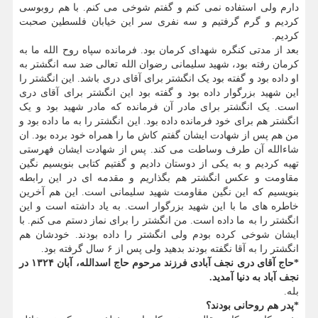
دارم ولی استفاده نمی کنم و گفتم شوخی می کنم. با هم روبوسی
کردیم و گرم گرفتیم و سه نفری سر این خیابان فلسطین صحبت
کردیم.
بعد از مدتی کنگره شهدای کرمان بود. فرمانده سپاه روح الله ما به
کرمان رفته بود، شهید سلیمانی رضوان الله تعالی ضد سه انگشتر به
او داده بود و گفته بود یک انگشتر برای آقای دری باشد. این انگشتر را
این شهید بزرگوار داده بود و گفته بود این انگشتر برای آقای دری
است. یک انگشتر برای مادر آن فرمانده که مادر شهید بود و یک
انگشتر هم برای خود فرمانده داده بود. این انگشتر را به ما داده بود و
من هم پس از شهادت ایشان گفتم کاش ما را همراه خود برده بود. ان
شاءالله آن طرف وساطت می کند. پس از شهادت ایشان فهرستی
تهیه کردیم و به یکی از دوستان دادیم و گفتیم کتابی بنویسیم نگین
مقاومت و عکس انگشتر هم بگذاریم و مقدمه ای در این رابطه
بنویسیم که این نگین مقاومت شهید سلیمانی است. این هم آخرین
خاطره های ما با این شهید بزرگوار است. به یاد داشته است و این
انگشتر را به ما داده است. من انگشتر را برای نماز دستم می کنم. با
ایشان شوخی کرده بودم ولی انگشتر را داده بودند. خودشان هم
انگشتر را به آقا نگفته بودند بدهید ولی پس از ۶ سال گرفته بود.
*حاج آقای دری نجف آبادی فرزند مرحوم حاج اسدالله، آبان ۱۳۲۴ در
نجف آباد به دنیا آمدید.
بله.
*پدر هم روحانی بودند؟