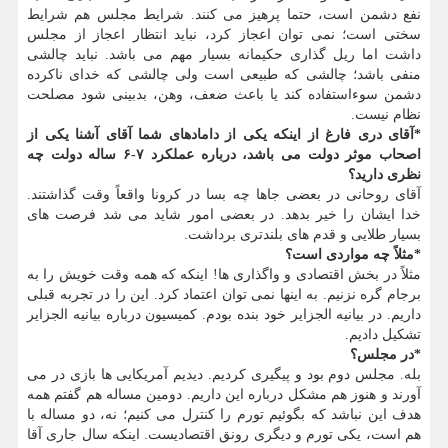
نفع دشمن است، حتما پرهیز می کنند. شرایط مجلس هم شرایط
سختی است؛ نمی توان اعجاز کرد، نباید انتظار اعجاز از مجلس
داشت اما ریل گذاری حکیمانه بسیار مهم می باشد. نباید چالشی
منفی باشد؛ چالشی که طبیعی است ولی چالشی که خدای ناکرده
دشمن سوءاستفاده کند یا باعث ضعف، وهن، بدبینی شود مصلحت
نظام نیست.
*آقای دری فارغ از اینکه یکی از دامادهای شما آقای آشنا یکی از
اصحاب موثر دولت می باشد، درباره عملکرد ۷-۶ ساله دولت چه
نظری دارید؟
آقای روحانی در بعضی جاها چه بسا در کرونا واقعاً وقت گذاشتند.
خدا ایشان را خیر بدهد. در بعضی امور شاید می شد فرصت های
بسیار طلایی و قدم های بلندتری برداشت.
*مثلاً چه مواردی است؟
مثلاً در بخش اقتصادی و واگذاری ها! اینکه که همه وقت خویش را به
برجام گره نزنیم. به اینها نمی توان اعتماد کرد. این را در تجربه قبلی
داریم. در بیانیه الجزایر خود بنده بودم. کمیسیون درباره بیانیه الجزایر
تشکیل دادیم.
*در مجلس؟
بله. مجلس دوم بود و پیگیری کردیم. دیدیم آمریکایی ها بازی در می
آورند و هنوز هم مشکل درباره این داریم. دومین مساله هم گفتم همه
هدف این نباشد که بگوئیم تورم را کنترل می کنیم؛ نه، دو مساله با
هم است، یکی تورم و دیگری رونق اقتصادیست. اینکه سال جاری آقا