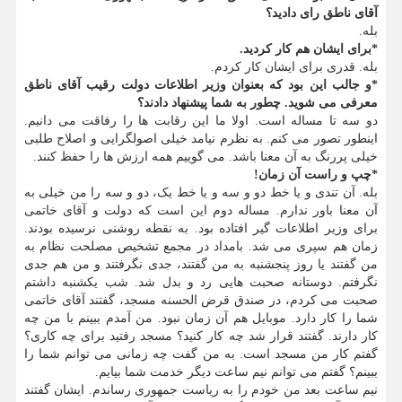
آقای ناطق رای دادید؟
بله.
*برای ایشان هم کار کردید.
بله. قدری برای ایشان کار کردم.
*و جالب این بود که بعنوان وزیر اطلاعات دولت رقیب آقای ناطق
معرفی می شوید. چطور به شما پیشنهاد دادند؟
دو سه تا مساله است. اولا ما این رقابت ها را رفاقت می دانیم.
اینطور تصور می کنم. به نظرم نیامد خیلی اصولگرایی و اصلاح طلبی
خیلی پررنگ به آن معنا باشد. می گوییم همه ارزش ها را حفظ کنند.
*چپ و راست آن زمان!
بله. آن تندی و یا خط دو و سه و یا خط یک، دو و سه را من خیلی به
آن معنا باور ندارم. مساله دوم این است که دولت و آقای خاتمی
برای وزیر اطلاعات گیر افتاده بود. به نقطه روشنی نرسیده بودند.
زمان هم سپری می شد. بامداد در مجمع تشخیص مصلحت نظام به
من گفتند یا روز پنجشنبه به من گفتند، جدی نگرفتند و من هم جدی
نگرفتم. دوستانه صحبت هایی رد و بدل شد. شب یکشنبه داشتم
صحبت می کردم، در صندق قرض الحسنه مسجد، گفتند آقای خاتمی
شما را کار دارد. موبایل هم آن زمان نبود. من آمدم ببینم با من چه
کار دارند. گفتند قرار شد چه کار کنید؟ مسجد رفتید برای چه کاری؟
گفتم کار من مسجد است. به من گفت چه زمانی می توانم شما را
ببینم؟ گفتم می توانم نیم ساعت دیگر خدمت شما بیایم.
نیم ساعت بعد من خودم را به ریاست جمهوری رساندم. ایشان گفتند