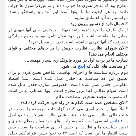
مطرح بود که نه فرانسوی ها جواب دادند و نه غیرفرانسوی ها جواب
دادند. به هر کیفیت ما تا اینجا آمده ایم آنها باید پاسخگو باشند.
نتوانستیم به آنها اعتمادی نماییم.
*احتمال دارد از دستور بیرون رود.
از یک طرف ما تعهد بدهیم مانند تعهدات برجامی، ولی آنها تعهدی در
مقابل ما نداشته باشند. این خود محل تامل بود و مجمع بسادگی
نپذیرفت که آنها تعهدی نداشته باشند. تعهد در مقابل تعهد!
*الان شورای نظارت، نظارت خویش را بر جاهای مختلف و قوای
مختلف انجام می دهد؟
نظارت ما در درجه اول در مورد قانونگذاری بسیار مهمست.
*و سیاست های کلی که
ابلاغ
می شود.
دوم درباره سیاست ها و اجرای آنهاست. شاخص تعیین کردن و برای
تطبیق این که سیاست ها چقدر عمل شده است، مثلاً اقتصاد
مقاومتی چقدر عمل شده است، خصوصی سازی چقدر عمل شده
است. سهام عدالتی که امروز مطرح است. اینها مسائلی مهمی است
که مصوبات مجمع تشخیص مصلحت نظام...
*الان مشخص شده است کدام ها در راه خود حرکت کرده اند؟
کاملاً اینها را جمع آوری می کنند، گزارشات مربوطه را مرتب در
هیئت عالی نظارت می دهند. هیئت عالی نظارت هم جزو بند دو اصل
۱۰۰
قانون
اساسی است که مسئولیت های خود مقام معظم رهبری و
تعیین سیاست ها و نظارت بر حسن اجرای سیاست ها است، بدین
سبب انتظار ما این است که اصل ۴۴ به نحو احسن بتواند کلید خیلی