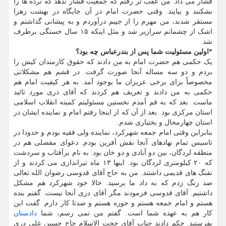
فشار می داد. من عقب تر رفتم که جمعیت فشار ندهد که نرده ها را
بشکنند و بیایند. وقتی حضرت امام در آن جایگاه در بهشت زهرا
مستقر شدند، من مهرم را از جیبم درآوردم و به پیشانی گذاشتم و
اشک از چشمانم سرازیر شد و مثل اینکه ۱۵ سال خستگی برطرف
شد.
*اولین مسئولیت شما پس از بندرعباس چه بود؟
یک حکمی هم حضرت امام به من دادند که حقوق کارمندان کیش را
بردم و دو سه مساله آنجا صورت گرفت. در قشم هم مشکلاتی
مخصوصاً برای برخی عزیزان ما بوجود آمد. به هر کیفیت امام هم
حکمی به من دادند و تعریف هم کردند که آقای دری مورد تائید
ماست. بعد که به قم آمدم نخستین مسئولیتم کمیته انقلاب اسلامی
استان مرکزی بود. بعد از آن که از اینجا رفتم امام و نماینده ایشان در
استان چهارمحال و بختیاری شدم.
بنابراین وقتی امام جمعه شهرکرد، نماینده ولی فقیه بودم و حدودا در
تاسیس تمام نهادهای آنجا نقش آفرین بودم. دعوای مفصلی هم در
منطقه لردگان، بین دو آبادی و دو خان بود. به نام برآفتاب و سردشت
که ۲۰ کیلومتری لردگان بود. اینها ۱۳ ماه تیراندازی می کردند و از
تفنگ های قدیمی داشتند. من به حاج آقای قدوسی رضوان الله تعالی
ضد زنگ زدم که به داد ما برسید. حالا خود شهرکرد هم مشکل
داشتیم. آقای قدوسی فرمودند مگر آقای دری آنجا نیست. گفتم بنده
هستم و امام جمعه هستم و حوزه هستم و صدتا کار دارم. گفت این
کار هم به عهده شما است. گفتم من نمی رسم، شما
دادستان
بفرستید. حکم دادند جناب آقای حجت الاسلام حاج حسین علی دری