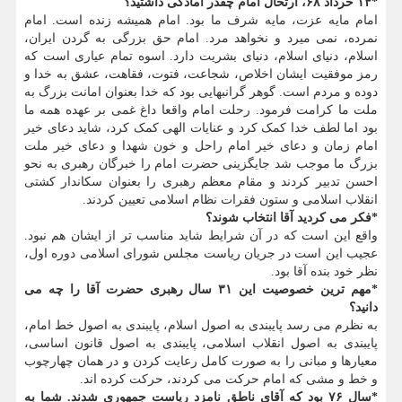
*۱۴ خرداد ۶۸، ارتحال امام چقدر آمادگی داشتید؟
امام مایه عزت، مایه شرف ما بود. امام همیشه زنده است. امام
نمرده، نمی میرد و نخواهد مرد. امام حق بزرگی به گردن ایران،
اسلام، دنیای اسلام، دنیای بشریت دارد. اسوه تمام عیاری است که
رمز موفقیت ایشان اخلاص، شجاعت، فتوت، فقاهت، عشق به خدا و
دوده و مردم است. گوهر گرانبهایی بود که خدا بعنوان امانت بزرگ به
ملت ما کرامت فرمود. رحلت امام واقعا داغ غمی بر عهده همه ما
بود اما لطف خدا کمک کرد و عنایات الهی کمک کرد، شاید دعای خیر
امام زمان و دعای خیر امام راحل و خون شهدا و دعای خیر ملت
بزرگ ما موجب شد جایگزینی حضرت امام را خبرگان رهبری به نحو
احسن تدبیر کردند و مقام معظم رهبری را بعنوان سکاندار کشتی
انقلاب اسلامی و ستون فقرات نظام اسلامی تعیین کردند.
*فکر می کردید آقا انتخاب شوند؟
واقع این است که در آن شرایط شاید مناسب تر از ایشان هم نبود.
عجیب این است در جریان ریاست مجلس شورای اسلامی دوره اول،
نظر خود بنده آقا بود.
*مهم ترین خصوصیت این ۳۱ سال رهبری حضرت آقا را چه می
دانید؟
به نظرم می رسد پایبندی به اصول اسلام، پایبندی به اصول خط امام،
پایبندی به اصول انقلاب اسلامی، پایبندی به اصول قانون اساسی،
معیارها و مبانی را به صورت کامل رعایت کردن و در همان چهارچوب
و خط و مشی که امام حرکت می کردند، حرکت کرده اند.
*سال ۷۶ بود که آقای ناطق نامزد ریاست جمهوری شدند. شما به