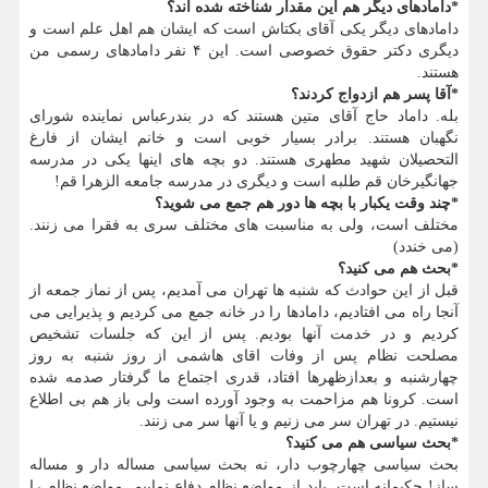
*دامادهای دیگر هم این مقدار شناخته شده اند؟
دامادهای دیگر یکی آقای بکتاش است که ایشان هم اهل علم است و
دیگری دکتر حقوق خصوصی است. این ۴ نفر دامادهای رسمی من
هستند.
*آقا پسر هم ازدواج کردند؟
بله. داماد حاج آقای متین هستند که در بندرعباس نماینده شورای
نگهبان هستند. برادر بسیار خوبی است و خانم ایشان از فارغ
التحصیلان شهید مطهری هستند. دو بچه های اینها یکی در مدرسه
جهانگیرخان قم طلبه است و دیگری در مدرسه جامعه الزهرا قم!
*چند وقت یکبار با بچه ها دور هم جمع می شوید؟
مختلف است، ولی به مناسبت های مختلف سری به فقرا می زنند.
(می خندد)
*بحث هم می کنید؟
قبل از این حوادث که شنبه ها تهران می آمدیم، پس از نماز جمعه از
آنجا راه می افتادیم، دامادها را در خانه جمع می کردیم و پذیرایی می
کردیم و در خدمت آنها بودیم. پس از این که جلسات تشخیص
مصلحت نظام پس از وفات اقای هاشمی از روز شنبه به روز
چهارشنبه و بعدازظهرها افتاد، قدری اجتماع ما گرفتار صدمه شده
است. کرونا هم مزاحمت به وجود آورده است ولی باز هم بی اطلاع
نیستیم. در تهران سر می زنیم و یا آنها سر می زنند.
*بحث سیاسی هم می کنید؟
بحث سیاسی چهارچوب دار، نه بحث سیاسی مساله دار و مساله
ساز! حکیمانه است. باید از مواضع نظام دفاع نماییم. مواضع نظام را