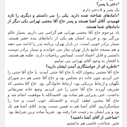
*دختر یا پسر؟
یک پسر و ۵ دختر دارم.
*دامادهای شناخته شده دارید. یکی را می دانستم و دیگری را تازه
فهمیدم، آقای آشنا هستند و پسر حاج آقا مجتبی تهرانی یکی دیگر از
دامادهای شما هستند.
یاد مرحوم حاج آقا مجتبی تهرانی هم گرامی می داریم. بسیار عالم
بزرگی بود و فرزند ایشان هم یکی از دامادهای بنده حقیر هستند.
بسیار برادر خوبی است، در بازار تهران برنامه پدر را ادامه می دهند
و هم مسجد جامع بازار تهران نماز می خواندند و بسیار برادر دوست
داشتنی و قابل اعتماد است. لیسانس ریاضیات دارند، طلبه هم هستند.
با افتخار به وجود آقای تهرانی می نماییم.
*خاطره ای از خواستگاری آمدن ایشان دارید؟
حاج آقا مجتبی رضوان الله با حاج آقا جنتی آمدند، یا حاج آقا جنتی را
خبر کردیم چون خانه دم مجلس بود و حاج آقا جنتی هم دم شورای
نگهبان و ارتباط نزدیکی بود، ارتباط خانوادگی بود. حاج آقا مجتبی که
تشریف آوردند حاج آقا جنتی را خبر کردیم. وضع خانه تشریفاتی
نداشت، حتی پذیرایی هم ساده بود. الحمدالله با موفقیت انجام شد و
حاج آقا مجتبی لطف کردند و الحمدلله خوب است و خدا را
سپاسگزاریم. آقای آشنا هم به همین نسبت بودند. آقای آشنا هم تک
بود و پدر ایشان به رحمت خدا رفته بود. تقریباً ساده ترین شرایط بود.
*شناختی از آقای آشنا داشتید؟
نخیر. شناخت خاصی هم نداشتیم.