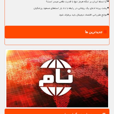
آیا تسلط ایران بر تنگه هرمز تنها با قدرت نظامی میسر است؟
پشت پرده ادعای یک روحانی در رابطه با ۲۸ بار استعفای مسعود پزشکیان
موانع مقرراتی اقتصاد دیجیتال باید برطرف شود
جدیدترین ها