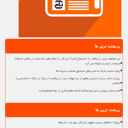
پربیننده ترین ها
می خواهید وزیر ارتباطات را استیضاح کنید؟ این کار را انجام دهید اما دولت در مقابل استفاده
مردم از اینترنت کوتاه نمی آید
پیام تسلیت عارف به مدیرعامل صندوق ضمانت سپرده ها
روایت دختر سردار حسینی مطلق از دو شهادت پدر از برگشت از مرگ در جنگ تا شناسایی با
انگشتر
خط و نشان نبویان برای تیم مذاکره کننده مطالبه گری را رها نخواهیم کرد
پربحث ترین ها
پروژه استعفای رییس جمهور باردیگر روی میز تندروها