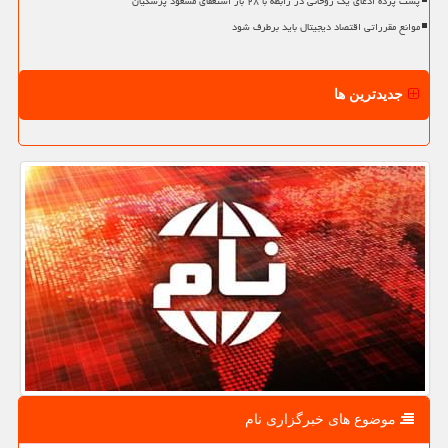
پشت پرده ادعای یک روحانی در رابطه با ۲۸ بار استعفای مسعود پزشکیان
موانع مقرراتی اقتصاد دیجیتال باید برطرف شود
جدیدترین ها
موضوع های خبرگزاری نام