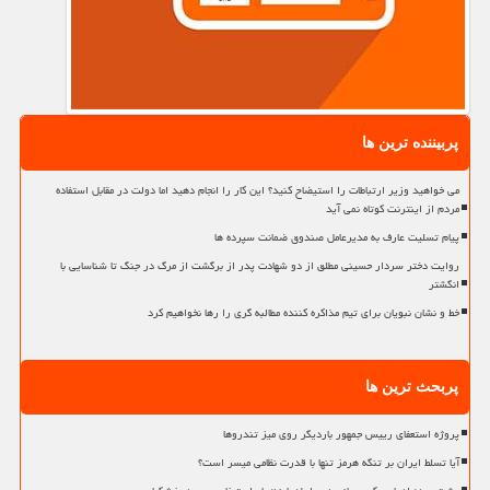
پربیننده ترین ها
می خواهید وزیر ارتباطات را استیضاح کنید؟ این کار را انجام دهید اما دولت در مقابل استفاده
مردم از اینترنت کوتاه نمی آید
پیام تسلیت عارف به مدیرعامل صندوق ضمانت سپرده ها
روایت دختر سردار حسینی مطلق از دو شهادت پدر از برگشت از مرگ در جنگ تا شناسایی با
انگشتر
خط و نشان نبویان برای تیم مذاکره کننده مطالبه گری را رها نخواهیم کرد
پربحث ترین ها
پروژه استعفای رییس جمهور باردیگر روی میز تندروها
آیا تسلط ایران بر تنگه هرمز تنها با قدرت نظامی میسر است؟