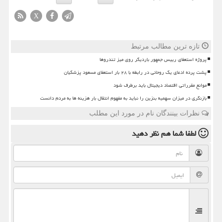
X
تازه ترین مطالب مرتبط
پروژه استعفای رییس جمهور باردیگر روی میز تندروها
پشت پرده ادعای یک روحانی در رابطه با ۲۸ بار استعفای مسعود پزشکیان
موانع مقرراتی اقتصاد دیجیتال باید برطرف شود
بازنگری در میزان سهمیه بنزین را نباید به مفهوم انتقال بار هزینه ها به مردم دانست
نظرات بینندگان نام در مورد این مطلب
لطفا شما هم
نظر دهید