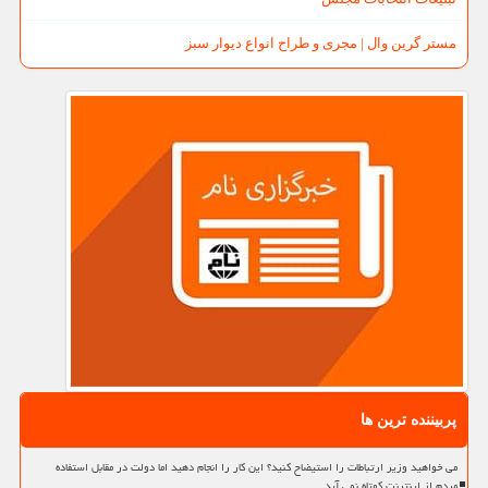
مستر گرین وال | مجری و طراح انواع دیوار سبز
پربیننده ترین ها
می خواهید وزیر ارتباطات را استیضاح کنید؟ این کار را انجام دهید اما دولت در مقابل استفاده
مردم از اینترنت کوتاه نمی آید