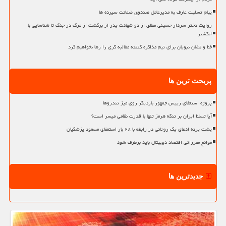
پیام تسلیت عارف به مدیرعامل صندوق ضمانت سپرده ها
روایت دختر سردار حسینی مطلق از دو شهادت پدر از برگشت از مرگ در جنگ تا شناسایی با
انگشتر
خط و نشان نبویان برای تیم مذاکره کننده مطالبه گری را رها نخواهیم کرد
پربحث ترین ها
پروژه استعفای رییس جمهور باردیگر روی میز تندروها
آیا تسلط ایران بر تنگه هرمز تنها با قدرت نظامی میسر است؟
پشت پرده ادعای یک روحانی در رابطه با ۲۸ بار استعفای مسعود پزشکیان
موانع مقرراتی اقتصاد دیجیتال باید برطرف شود
جدیدترین ها