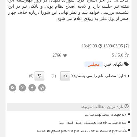
کدخدایی در آخر اشاره کرد: شورای نگهبان در روز چهارشنبه این
هفته نیز جلسه دارد و لایحه اصلاح نظام پولی و بانکی نیز در این
نشست بررسی خواهد شد و نظر نهایی این شورا درباره حذف چهار
صفر از پول ملی به زودی اعلام می شود.
1399/03/05
13:49:09
2766
5
/
5.0
تگهای خبر:
مجلس
این مطلب نام را می پسندید؟
(0)
(1)
X
تازه ترین مطالب مرتبط
او به جمهوری اسلامی تهمت می زند
رشد ظرفیت نیروگاه های تجدیدپذیر امیدوارکننده است
تذکرات خارج از دستور در خلال بررسی طرح ها و لوایح استماع نخواهد شد