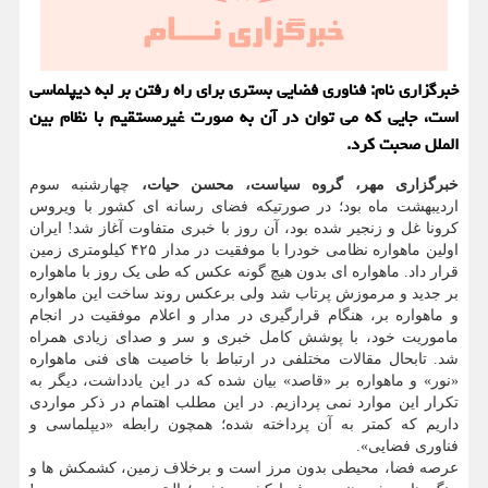
خبرگزاری نام: فناوری فضایی بستری برای راه رفتن بر لبه دیپلماسی
است، جایی كه می توان در آن به صورت غیرمستقیم با نظام بین
الملل صحبت كرد.
خبرگزاری مهر، گروه سیاست، محسن حیات،
چهارشنبه سوم
اردیبهشت ماه بود؛ در صورتیکه فضای رسانه ای کشور با ویروس
کرونا غل و زنجیر شده بود، آن روز با خبری متفاوت آغاز شد! ایران
اولین ماهواره نظامی خودرا با موفقیت در مدار ۴۲۵ کیلومتری زمین
قرار داد. ماهواره ای بدون هیچ گونه عکس که طی یک روز با ماهواره
بر جدید و مرموزش پرتاب شد ولی برعکس روند ساخت این ماهواره
و ماهواره بر، هنگام قرارگیری در مدار و اعلام موفقیت در انجام
ماموریت خود، با پوشش کامل خبری و سر و صدای زیادی همراه
شد. تابحال مقالات مختلفی در ارتباط با خاصیت های فنی ماهواره
«نور» و ماهواره بر «قاصد» بیان شده که در این یادداشت، دیگر به
تکرار این موارد نمی پردازیم. در این مطلب اهتمام در ذکر مواردی
داریم که کمتر به آن پرداخته شده؛ همچون رابطه «دیپلماسی و
فناوری فضایی».
عرصه فضا، محیطی بدون مرز است و برخلاف زمین، کشمکش ها و