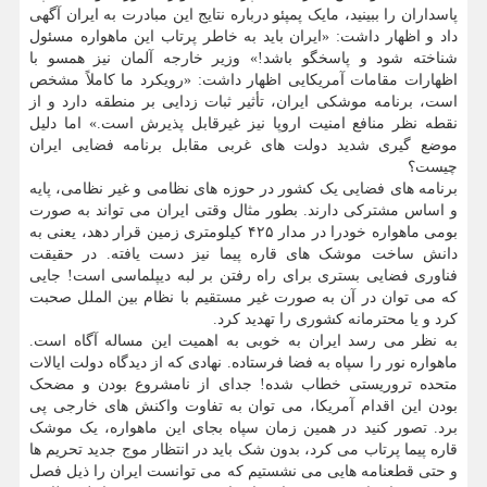
پاسداران را ببینید، مایک پمپئو درباره نتایج این مبادرت به ایران آگهی
داد و اظهار داشت: «ایران باید به خاطر پرتاب این ماهواره مسئول
شناخته شود و پاسخگو باشد!» وزیر خارجه آلمان نیز همسو با
اظهارات مقامات آمریکایی اظهار داشت: «رویکرد ما کاملاً مشخص
است، برنامه موشکی ایران، تأثیر ثبات زدایی بر منطقه دارد و از
نقطه نظر منافع امنیت اروپا نیز غیرقابل پذیرش است.» اما دلیل
موضع گیری شدید دولت های غربی مقابل برنامه فضایی ایران
چیست؟
برنامه های فضایی یک کشور در حوزه های نظامی و غیر نظامی، پایه
و اساس مشترکی دارند. بطور مثال وقتی ایران می تواند به صورت
بومی ماهواره خودرا در مدار ۴۲۵ کیلومتری زمین قرار دهد، یعنی به
دانش ساخت موشک های قاره پیما نیز دست یافته. در حقیقت
فناوری فضایی بستری برای راه رفتن بر لبه دیپلماسی است! جایی
که می توان در آن به صورت غیر مستقیم با نظام بین الملل صحبت
کرد و یا محترمانه کشوری را تهدید کرد.
به نظر می رسد ایران به خوبی به اهمیت این مساله آگاه است.
ماهواره نور را سپاه به فضا فرستاده. نهادی که از دیدگاه دولت ایالات
متحده تروریستی خطاب شده! جدای از نامشروع بودن و مضحک
بودن این اقدام آمریکا، می توان به تفاوت واکنش های خارجی پی
برد. تصور کنید در همین زمان سپاه بجای این ماهواره، یک موشک
قاره پیما پرتاب می کرد، بدون شک باید در انتظار موج جدید تحریم ها
و حتی قطعنامه هایی می نشستیم که می توانست ایران را ذیل فصل