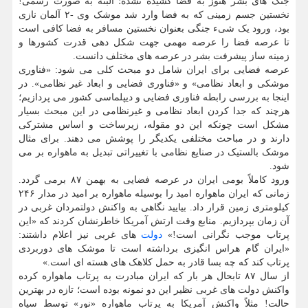
جنگ های بشر هنوز به فضا کشیده نشده؛ البته به صورت رسمی!
نخستین جسم زمینی که به فضا وارد شد موشک وی -۲ آلمان نازی
بود، ورود یک شیء جنگی بعنوان نخستین مسافر به فضا کافی است
تا عرصه فضا را عرصه مهمی جهت شکل دهی قدرت کشورها و
زمینه ساز پیشرفت بشر در عرصه های مختلف دانست.
عرصه فضایی برای ایران شامل دو مبحث کلی می شود: «فناوری
موشکی و ابعاد نظامی» و «فناوری فضایی و ابعاد غیر نظامی». در
اینجا به بررسی رابطه فناوری فضایی و دیپلماسی کشور می پردازیم؛
هرچند که جدا کردن ابعاد نظامی و غیرنظامی در این مبحث بسیار
مشکل است چونکه این دو مقوله، زیرساخت و اساس مشترکی
دارند و در مباحث مختلفی یکدیگر را پوشش می دهند. برای مثال
موشک بالستیک در صنایع نظامی با تغییراتی تبدیل به ماهواره بر می
شود.
ورود کاملاً بومی ایران در عرصه فضایی به بهمن ۸۷ برمی گردد.
زمانی که ایران ماهواره امید را بوسیله ماهواره بر امید در مدار ۲۴۶
کیلومتری زمین قرار داد. بیایید نگاهی به واکنش دولتمردان غربی در
آن زمان بپردازیم. منابع وقت ارتش آمریکا خاطرنشان کردند که «این
پرتاب موجب نگرانی است!»
دولت
های غربی نیز اعلام داشتند:
«ایران گام هراس انگیزی برداشته است تا موشک های دوربردی
پرتاب کند که چه بسا قادر به حمل کلاهک های هسته ای است.»
از سال ۸۷ تابحال هر بار که ایران مبادرت به پرتاب ماهواره کرده
واکنش دولت های غربی نظیر این دو نمونه بوده است؛ تازه در بهترین
حالت! مثلاً واکنش آمریکا به پرتاب ماهواره «نور» توسط سپاه