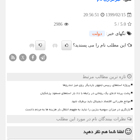
1399/02/15
20:56:51
2986
5
/
5.0
تگهای خبر:
دولت
این مطلب نام را می پسندید؟
(0)
(1)
X
تازه ترین مطالب مرتبط
پروژه استعفای رییس جمهور باردیگر روی میز تندروها
پشت پرده ادعای یک روحانی در رابطه با ۲۸ بار استعفای مسعود پزشکیان
موانع مقرراتی اقتصاد دیجیتال باید برطرف شود
بازنگری در میزان سهمیه بنزین را نباید به مفهوم انتقال بار هزینه ها به مردم دانست
نظرات بینندگان نام در مورد این مطلب
لطفا شما هم
نظر دهید