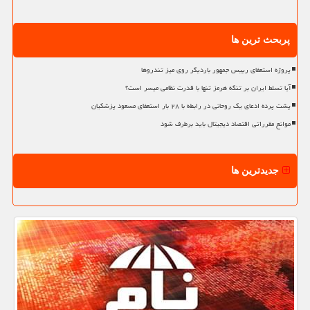
پربحث ترین ها
پروژه استعفای رییس جمهور باردیگر روی میز تندروها
آیا تسلط ایران بر تنگه هرمز تنها با قدرت نظامی میسر است؟
پشت پرده ادعای یک روحانی در رابطه با ۲۸ بار استعفای مسعود پزشکیان
موانع مقرراتی اقتصاد دیجیتال باید برطرف شود
جدیدترین ها