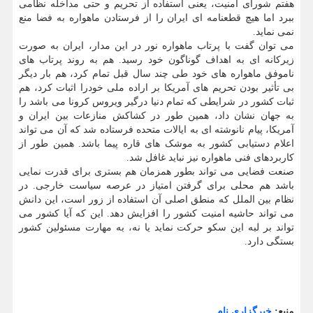
هفتم شورای امنیت، یعنی استفاده از تحریم و حتی مداخله نظامی
ببرد اما هیچ قطعنامه ای ایران را از فرستادن ماهواره به فضا منع
نمی نماید.
می توان گفت با پرتاب ماهواره نور در این مدار، ایران به صورت
زیرکانه ای به اهداف گوناگون خود رسید. هم به روند پرتاب های
ناموفق ماهواره های خود طی چند سال قبل تمام کرد، هم بار دیگر
بی تأثیر بودن تحریم های آمریکا بر اراده ملی خودرا اثبات کرد، هم
ثبات کشور در شرایطی که تمام دنیا درگیر ویروس کرونا می باشد را
به جهان نشان داد، همین طور در کشاکش منازعات بین ایران و
آمریکا، پیام نانوشته ای به ایالات متحده فرستاده شد که آن می تواند
اعلام دستیابی کشور به موشک های قاره پیما باشد. همین طور از
کاربردهای فنی ماهواره نیز نباید غافل شد.
صنعت فضایی می تواند بطور همزمان هم بستری برای قدرت نمایی
باشد هم محلی برای گرفتن امتیاز در عرصه سیاست خارجی. در
نظام بین الملل که منطق اصلی آن استفاده از زور است، این دانش
می تواند حاشیه امنیت کشور را افزایش دهد. این که آیا کشور می
تواند بر لبه این سکو حرکت نماید یا نه، به مهارت مسئولین کشور
بستگی دارد.
منبع:
خبرگزاری نام