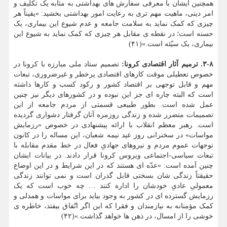
همچنین ایشان با معرفی سفارش های بهداشتی به مثابه یک تکلیف و
امر دینی، ماهیت مهم تری به رعایت امور بهداشتی بخشید: «یقیناً هر
چیزی که کمک نماید به سلامت جامعه و عدم شیوع این بیماری، یک
حسنه است؛ در نقطه ی مقابل هر چیزی که کمک نماید به شیوع این
بیماری، یک سیّئه است.»(۴۱)
۳-۸. ترمیم آثار اقتصادی کرونا
:
تصمیم ستاد ملی مبارزه با کرونا در
خصوص تعطیلی موقت کارهای اقتصادی پرخطر و غیرضروری، تبعات
مهم و قابل توجهی بر اقتصاد کشور و رکود کسب و کارها داشته
است که البته چاره ای جز این نبوده و در کشورهای دیگر نیز چنین
عمل شده است. بطور طبیعی قسمتی از مردم جامعه از این
تصمیمات متضرر شده و زندگی روزمره آنان گرفتار دشواری گردیده
است. رهبر معظم انقلاب با ارائه پیشنهادی در خصوص «رزمایش
مواسات» در سخنرانی روز عید نیمه شعبان، این مساله را در کانون
توجهات عموم مردم و نیروهای جهادیِ فعال در خط مقدم مقابله با
تبعات سیاسی-اجتماعی ویروس کرونا قرار دادند. در بیانات ایشان
چنین آمده است: «عدّه ای هستند که در این شرایط و در این اوضاع
حقیقتاً زندگی شان بسختی قابل گذران است و نمی توانند زندگی
معمولیِ عادیِ خودشان را اداره کنند … چه خوب است که یک
رزمایش گسترده ای در کشور به وجود بیاید برای مواسات و همدلی و
کمک مؤمنانه به نیازمندان و فقرا که این اگر اتّفاق بیفتد، خاطره ی
خوشی را از امسال، در ذهن ها خواهد گذاشت.»(۴۲)