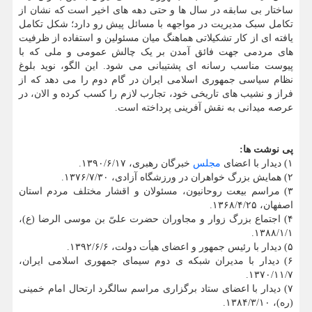
ساختار بی سابقه در سال ها و حتی دهه های اخیر است که نشان از
تکامل سبک مدیریت در مواجهه با مسائل پیش رو دارد؛ شکل تکامل
یافته ای از کار تشکیلاتی هماهنگ میان مسئولین و استفاده از ظرفیت
های مردمی جهت فائق آمدن بر یک چالش عمومی و ملی که با
پیوست مناسب رسانه ای پشتیبانی می شود. این الگو، نوید بلوغ
نظام سیاسی جمهوری اسلامی ایران در گام دوم را می دهد که از
فراز و نشیب های تاریخی خود، تجارب لازم را کسب کرده و الان، در
عرصه میدانی به نقش آفرینی پرداخته است.
پی نوشت ها:
۱) دیدار با اعضای
مجلس
خبرگان رهبری، ۱۳۹۰/۶/۱۷.
۲) همایش بزرگ خواهران در ورزشگاه آزادی، ۱۳۷۶/۷/۳۰.
۳) مراسم بیعت روحانیون، مسئولان و اقشار مختلف مردم استان
اصفهان، ۱۳۶۸/۴/۲۵.
۴) اجتماع بزرگ زوار و مجاوران حضرت علیّ بن موسی الرضا (ع)،
۱۳۸۸/۱/۱.
۵) دیدار با رئیس جمهور و اعضای هیأت دولت، ۱۳۹۲/۶/۶.
۶) دیدار با مدیران شبکه ی دوم سیمای جمهوری اسلامی ایران،
۱۳۷۰/۱۱/۷.
۷) دیدار با اعضای ستاد برگزاری مراسم سالگرد ارتحال امام خمینی
(ره)، ۱۳۸۴/۳/۱۰.