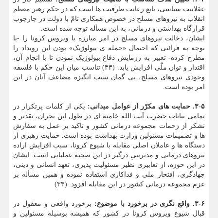
عقلانیت سیاسی، تابع رعایت ظرفیت ها است که در حکم رهبر معظم
انقلاب به نیروهای مسلح در خصوص همکاری تامّ با دولت در چارچوب
قرارگاه بهداشتی و درمانی، به این مسأله توجه شده است.
ایشان، دخالت نیروهای مسلح در امر مبارزه با ویروس کرونا را -با
توجه به قرائنی که احتمال «حمله ی بیولوژیک» بودن این رویداد را
مطرح کرده- تعبیر به رزمایش دفاع بیولوژیک نمودن تا با انجام آن،
اقتدار و توان ملّی افزایش یابد. (۳۳) تناسب میان این حکم با فلسفه
وجودی نیروهای مسلح، بی گمان سبب انگیزه مضاعف آنان در این
امر بوده است.
۳-۵. حمایت های مکرّر از عوامل میدانی:
یکی از کلمات پرتکرار در
تمامی بیانات حضرت آیت الله خامنه ای در طول این بحران، تقدیر و
تشکر از زحمات مجموعه درمانی کشور و تاکید بر عمل به سفارش
ها و تصمیمات مسئولین وزارت بهداشت بوده است. حمایت رهبری از
دستگاه ها و عاملان اصلی مقابله با شیوع کرونا، سبب افزایش اراده
نیروهای درمانی و مدیریتیِ درگیر در این صحنه عملیاتی است. ایشان
در این حوزه، از تعابیری نظیر مسئولیت پذیری، تعهد انسانی و دینی،
جهادگری، افتخار ملی و فداکاری استفاده نموده و همین مسأله بر
عزم مجموعه درمانی کشور در این مقابله افزود. (۳۴)
۳-۶. واقع نگری در برخورد با موضوع
:
برخورد واقعی و معقول در
قبال شیوع ویروس کرونا در کشور که همیشه بوسیله مسئولین و