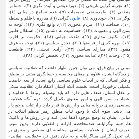
(۱)، تجربه گرایی تاریخی (۲)، دوراندیشی و آینده نگری (۳)، احساس
منطقی (۴)، پیامدسنجی تصمیمات (۵)، عدم تسامح در مبانی (۶)،
نوگرایی (۷)، خودباوری (۸)،
قانون
گرایی (۹)، مبارزه با ظلم و سلطه
(۱۰)، صداقت (۱۱)، مردم محوری (۱۲)، واقع نگری (۱۳)، توجه به
سنن الهی و معنویات (۱۴)، حساسیت به دشمن (۱۵)، استقلال طلبی
(۱۶)، تکلیف مداری (۱۷)، دغدغه جهانی (۱۸)، حکومت بر قلوب
(۱۹)، بهره گیری از فرصتها (۲۰)، تعادل سیاسی (۲۱)، توجه به عرف
مقبول (۲۲)، مدارای سیاسی (۲۳)، آزادی اندیشی (۲۴)، قاطعیت
(۲۵)، وحدت (۲۶)، عدالت محوری (۲۷)، تخصص گرایی (۲۸).
مبتنی بر بیان فوق، می توان چنین اظهار داشت که عقلانیت سیاسی
از دیدگاه ایشان، علاوه بر معنای محاسبه و حسابگری مبتنی بر منطق
و فکر انسانی که در ادبیات علوم سیاسی رایج است، از سه خاصیت
تکمیلی برخوردار است: نخست آنکه ایشان اعتقاد دارد عقلانیت متکی
بر عقل انسان، ضعف هایی دارد که باید بوسیله ارتباط با خداوند و
اعتماد به سنن الهی و امور معنوی تکمیل گردد. دوم آنکه عقلانیت
سیاسی رهبری بر پایه مبانی و ارزش ها قرار دارد و از ثبات برخوردار
می باشد. سوم آنکه با وجود ثبات منطق رهبر معظم انقلاب در
مبانی، ایشان به وضع موجود اکتفا نمی کنند و در روش ها و تاکتیک
ها، جنبه نوگرایانه، ضدمحافظه کارانه و انقلابی دارند. بدین سبب
تعریف ایشان از عقلانیت سیاسی، محاسبه ای منطقی و معنوی بر
پایه تحول گرایی مبناگرایانه و به بیان دقیق تر، «عقلانیت انقلابی»