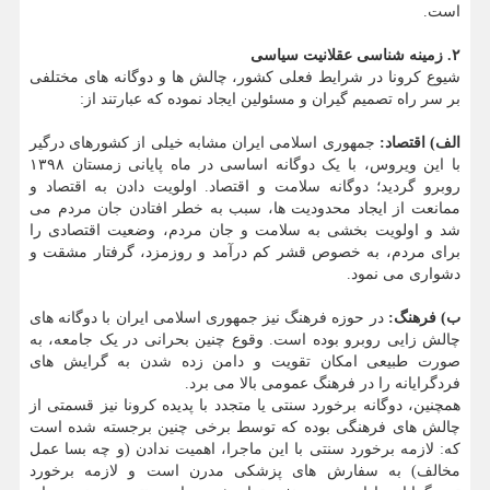
است.
۲. زمینه شناسی عقلانیت سیاسی
شیوع کرونا در شرایط فعلی کشور، چالش ها و دوگانه های مختلفی
بر سر راه تصمیم گیران و مسئولین ایجاد نموده که عبارتند از:
الف) اقتصاد:
جمهوری اسلامی ایران مشابه خیلی از کشورهای درگیر
با این ویروس، با یک دوگانه اساسی در ماه پایانی زمستان ۱۳۹۸
روبرو گردید؛ دوگانه سلامت و اقتصاد. اولویت دادن به اقتصاد و
ممانعت از ایجاد محدودیت ها، سبب به خطر افتادن جان مردم می
شد و اولویت بخشی به سلامت و جان مردم، وضعیت اقتصادی را
برای مردم، به خصوص قشر کم درآمد و روزمزد، گرفتار مشقت و
دشواری می نمود.
ب) فرهنگ:
در حوزه فرهنگ نیز جمهوری اسلامی ایران با دوگانه های
چالش زایی روبرو بوده است. وقوع چنین بحرانی در یک جامعه، به
صورت طبیعی امکان تقویت و دامن زده شدن به گرایش های
فردگرایانه را در فرهنگ عمومی بالا می برد.
همچنین، دوگانه برخورد سنتی یا متجدد با پدیده کرونا نیز قسمتی از
چالش های فرهنگی بوده که توسط برخی چنین برجسته شده است
که: لازمه برخورد سنتی با این ماجرا، اهمیت ندادن (و چه بسا عمل
مخالف) به سفارش های پزشکی مدرن است و لازمه برخورد