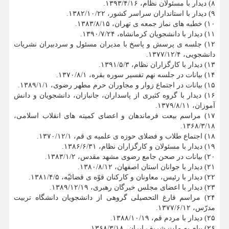
۸) دیدار با مسئولان نظام، ۱۳۹۳/۴/۱۶.
۹) دیدار با استانداران سراسر کشور، ۱۳۸۲/۱۰/۲۲.
۱۰) خطبه های نماز جمعه ی تهران، ۱۳۸۳/۸/۱۵.
۱۱) دیدار با دانشجویان کرمانشاه، ۱۳۹۰/۷/۲۴.
۱۲) جلسه ی پرسش و پاسخ با مدیران مسئول و سردبیران نشریات
دانشجویی، ۱۳۷۷/۱۲/۴.
۱۳) دیدار با کارگزاران نظام، ۱۳۹۱/۵/۳.
۱۴) بیانات در جلسه نهم تفسیر سوره بقره، ۱۳۷۰/۸/۱.
۱۵) بیانات در اجتماع زوار و مجاوران حرم مطهر رضوی، ۱۳۸۹/۱/۱.
۱۶) دیدار با گروه کثیری از پاسداران، جانبازان، دانشجویان و دانش
آموزان، ۱۳۷۹/۸/۱۱.
۱۷) مراسم بیعت فرماندهان و اعضای کمیته های انقلاب اسلامی،
۱۳۶۸/۳/۱۸.
۱۸) اجتماع طلاب و فضلای حوزه ی علمیه ی قم، ۱۳۷۰/۱۲/۱.
۱۹) دیدار با مسئولان و کارگزاران نظام، ۱۳۸۶/۶/۳۱.
۲۰) بیانات در صحن جامع رضوی مشهد مقدس، ۱۳۸۳/۱/۲.
۲۱) دیدار با جوانان استان اصفهان، ۱۳۸۰/۸/۱۲.
۲۲) دیدار با رئیس، معاونان و کارکنان قوّه ی قضائیّه، ۱۳۸۱/۴/۵.
۲۳) دیدار با اعضای مجلس خبرگان رهبری، ۱۳۸۹/۱۲/۱۹.
۲۴) مراسم فارغ التحصیلی گروهی از دانشجویان دانشگاه تربیت
مدرّس، ۱۳۷۷/۶/۱۲.
۲۵) دیدار با مردم قم، ۱۳۸۸/۱۰/۱۹.
۲۶) پیام به ملت شریف ایران، ۱۳۶۸/۳/۱۸.