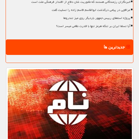
خبرنگاران رزمندگانی هستند که مأموریت شان دفاع از اقتدار فرهنگی ملت است
عراقچی در پیامی درگذشت ابوالقاسم قاسم زاده را تسلیت گفت
پروژه استعفای رییس جمهور باردیگر روی میز تندروها
آیا تسلط ایران بر تنگه هرمز تنها با قدرت نظامی میسر است؟
جدیدترین ها