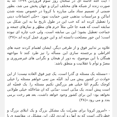
- آیت الله خامنه ای در سخنان روز سوم فروردین ۱۳۹۹ که به
صورت زنده از شبکه های مختلف ایران و جهان پخش می شد، بطور
ضمنی از تصمیم ستاد ملی مبارزه با کرونا در خصوص بسته شدن
اماکن و مراسمات مذهبی چنین حمایت نمود: «حتّی اجتماعات دینی
را تعطیل کرده اند که خب این در طول تاریخ ما به این شکل بی
سابقه است که همه جا حتّی مثلاً حرم های مطهّر و نمازهای جمعه و
جماعت تعطیل بشود؛ این بی سابقه است، ولی خب چاره ای نبوده
است؛ این جور مصلحت دانسته اند و این جوری عمل کرده اند.»(۳۷)
علاوه بر تدابیر فوق و از طرفی دیگر، ایشان اهتمام کردند جنبه های
افراطی و برجسته سازی این مسأله را نیز طرد کنند تا مواجهه
همگان با این موضوع، به دور از هیجان و نگرانی های غیرضروری و
مضرّ و توأم با عقلانیت و منطق باشد:
- «مسئله یک مسئله ی گذرا است، یک چیز فوق العاده نیست؛ از این
حوادث در کشور پیش می آید. البتّه من نمی خواهم مسئله را خیلی
کوچک بگیرم امّا خیلی هم بزرگش نکنیم مسئله را. یک قضیّه ای
است پیش آمده، یک مدّتی است -مدّتی که ان شاءالله خیلی طولانی
نخواهد بود- این برای کشور وجود خواهد داشت، بعد هم رخت برمی
بندد و می رود.»(۳۸)
- «امروز کرونا برای بشریّت یک مشکل بزرگ و یک ابتلای بزرگ و
خطرناکی است که به آنها رو آورده، لکن این مشکل در مقایسه ی با