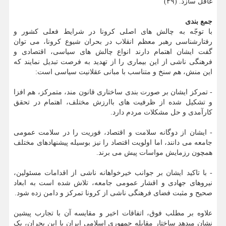
غافل سازد. (۴۹)
جمع بندی
با توجّه به چالش های اصلی کرونا در شرایط فعلی کشور و
رفتارشناسی رهبر معظم انقلاب در بحران شیوع کرونا، می توان
گفت ایشان اهتمام دارند انواع چالش های سیاسی، اقتصادی و
فرهنگی ناشی از این بیماری را از تهدید به فرصت تبدیل نمایند که
این منش، هم سنخ و متناسب با مبانی عقلانیت سیاسی است:
- تمرکز ایشان بر صورت بندی ساختاری قانون مند، متمرکز، هم افزا
و تشکیل شده از ظرفیت های باارزش مختلف، اهتمام در تحقق
کارآمدی و حل مشکلات مردم دارد.
- ایشان از دوگانه سلامت و اقتصاد، فوریت را در سلامت عمومی
جامعه می دانند، اما اولویت اقتصاد را نیز بوسیله پیشنهادهای مختلف
همچون رزمایش مواسات پیش می برند.
- با تاکید ایشان بر جوانب خیرخواهانه ناشی از اقدامات مسئولین،
نیروهای جهادی و اقشار عمومی جامعه، تلاش شده است به ابعاد
صحیح و مثبت فضای فرهنگی ناشی از کرونا تمرکز و دامن زده شود.
علاوه بر مطلب فوق، اتفاقات اخیر و مقایسه آن با تجارب پیشین
نشان میدهد ساختار مقابله جمهوری اسلامی ایران با این بحران، یک