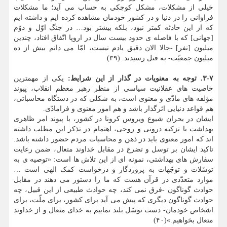
خیلی از مشکلات، مشکل کوچکی به حساب می آید؛ ما مشکلات
فراوانی را در دنیا و در کشور خودمان مشاهده کرده ایم و داشته ایم
که از این حادثه کمتر نبود، بلکه بیشتر بود… در جنگ اوّل و دوّم
[جهانی] که با فاصله ی حدود بیست سال در اروپا اتّفاق افتاد، چندین
میلیون [نفر] -حالا الان دقیق یادم نیست، امّا می دانم بیش از ده
میلیون جمعیّت- به قتل رسیدند. (۳۹)
۳-۷. توجه به معنویات در گذار از این شرایط
:
یکی از مهمترین
خاصیت های عقلانیت سیاسی از منظر رهبر معظم انقلاب، پیوند
مؤلفه های مادّی و معنوی است، به شکلی که در دستگاه محاسباتی،
هم قواعد دنیایی اثرگذار باشد و هم امور معنوی و فرامادّی.
ایشان در بحران شیوع ویروس کرونا در کشور، با پیوند امر ظاهری
بهداشت با تزکیه درونی و روحی، اهتمام در تذکر این مطلب داشته
اند که امور معنوی باید در ذهن و محاسبات مردم حضور داشته باشد.
تاکید ایشان بر توسل و تضرع در مقابل خداوند متعال، ضمن رعایت
سفارش های بهداشتی، نمونه ای از این تلاش ها است: «توصیه ی به
توسّلات و توجّهات به پروردگار و درخواست کمک الهی است …
موارد متعدّدی در قرآن هست که ما را دستور می دهند در مقابل
حوادث گوناگون -فرق نمی کند، چه حوادث طبیعی از این قبیل، چه
حوادث گوناگون دیگری که پیش می آید برای کشور، برای ملّت، برای
اشخاص خودمان- دست توسّل بلند نماییم به خدای متعال و از خداوند
متعال بخواهیم.»(۴۰)