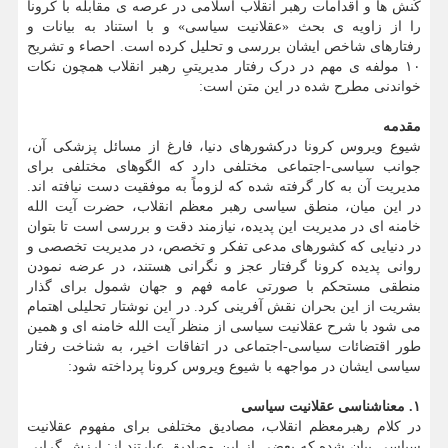
کُنش ها و اقدامات رهبر انقلاب اسلامی در عرصه ی مقابله با کرونا
را از زاویه ی بحث «عقلانیت سیاسی» و با استناد به بیانات و
رفتارهای شاخص ایشان بررسی و تحلیل کرده است. احصاء و تشریح
۱۰ مولفه ی مهم در درک رفتار مدیریتیِ رهبر انقلاب همچون نکات
خواندنی مطرح شده در این متن است:
مقدمه
شیوع ویروس کرونا درکشورهای دنیا، فارغ از مسائل پزشکی آن،
جوانب سیاسی-اجتماعی مختلفی دارد که الگوهای مختلفی برای
مدیریت آن به کار گرفته شده که لزوماً به موفقیت دست نیافته اند.
در این میان، منطق سیاسی رهبر معظم انقلاب، حضرت آیت الله
خامنه ای در مدیریت این پدیده، نیازمند دقت و بررسی است تا بتوان
در دنیایی که کشورهای مدعی تفکر و تخصص، در مدیریت تخصصی و
روانی پدیده کرونا گرفتار عجز و نگرانی هستند، در عرضه نمودن
منطقی مستحکم با صورتی عامه فهم و جهان شمول برای گذار
بشریت از این بحران نقش آفرینی کرد. در این نوشتار تحلیلی اهتمام
می شود با شرح عقلانیت سیاسی از منظر آیت الله خامنه ای و همین
طور اقتضائات سیاسی-اجتماعی در اتفاقات اخیر، به شناخت رفتار
سیاسی ایشان در مواجهه با شیوع ویروس کرونا پرداخته شود:
۱. معناشناسی عقلانیت سیاسی
در کلام رهبرمعظم انقلاب، مصادیق مختلفی برای مفهوم عقلانیت
سیاسی بیان شده که بعضی از این مصادیق عبارتند از: ارزش گرایی