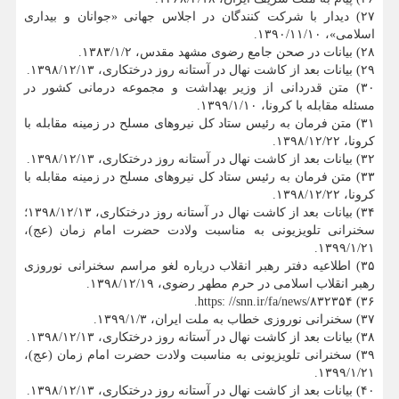
۲۷) دیدار با شرکت کنندگان در اجلاس جهانی «جوانان و بیداری
اسلامی»، ۱۳۹۰/۱۱/۱۰.
۲۸) بیانات در صحن جامع رضوی مشهد مقدس، ۱۳۸۳/۱/۲.
۲۹) بیانات بعد از کاشت نهال در آستانه روز درختکاری، ۱۳۹۸/۱۲/۱۳.
۳۰) متن قدردانی از وزیر بهداشت و مجموعه درمانی کشور در
مسئله مقابله با کرونا، ۱۳۹۹/۱/۱۰.
۳۱) متن فرمان به رئیس ستاد کل نیروهای مسلح در زمینه مقابله با
کرونا، ۱۳۹۸/۱۲/۲۲.
۳۲) بیانات بعد از کاشت نهال در آستانه روز درختکاری، ۱۳۹۸/۱۲/۱۳.
۳۳) متن فرمان به رئیس ستاد کل نیروهای مسلح در زمینه مقابله با
کرونا، ۱۳۹۸/۱۲/۲۲.
۳۴) بیانات بعد از کاشت نهال در آستانه روز درختکاری، ۱۳۹۸/۱۲/۱۳؛
سخنرانی تلویزیونی به مناسبت ولادت حضرت امام زمان (عج)،
۱۳۹۹/۱/۲۱.
۳۵) اطلاعیه دفتر رهبر انقلاب درباره لغو مراسم سخنرانی نوروزی
رهبر انقلاب اسلامی در حرم مطهر رضوی، ۱۳۹۸/۱۲/۱۹.
۳۶) https: //snn.ir/fa/news/۸۳۲۳۵۴.
۳۷) سخنرانی نوروزی خطاب به ملت ایران، ۱۳۹۹/۱/۳.
۳۸) بیانات بعد از کاشت نهال در آستانه روز درختکاری، ۱۳۹۸/۱۲/۱۳.
۳۹) سخنرانی تلویزیونی به مناسبت ولادت حضرت امام زمان (عج)،
۱۳۹۹/۱/۲۱.
۴۰) بیانات بعد از کاشت نهال در آستانه روز درختکاری، ۱۳۹۸/۱۲/۱۳.