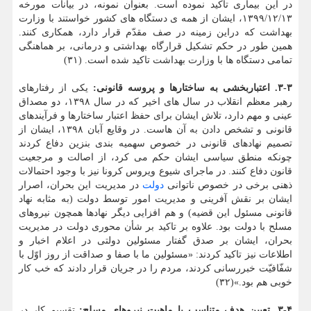
در این بیماری تاکید نموده است. بعنوان نمونه، در بیانات مورخه
۱۳۹۹/۱۲/۱۳، ایشان از همه ی دستگاه های کشور خواستند با وزارت
بهداشت که دراین زمینه در صف مقدّم قرار دارد، همکاری کنند.
همین طور در حکم تشکیل قرارگاه بهداشتی و درمانی، بر هماهنگی
تمامی دستگاه ها با وزارت بهداشت تاکید شده است. (۳۱)
۳-۳. اعتباربخشی به ساختارها و پروسه قانونی
:
یکی از رفتارهای
رهبر معظم انقلاب در سال های اخیر که در سال ۱۳۹۸، دو مصداق
عینی و مهم دارد، تلاش ایشان برای حفظ اعتبار ساختارها و فرآیندهای
قانونی و تشخص دادن به آن هاست. در وقایع آبان ۱۳۹۸، ایشان از
تصمیم نهادهای قانونی در خصوص سهمیه بندی بنزین دفاع کردند
چونکه منطق سیاسی ایشان حکم می کرد، از اصالت و مرجعیت
قانون دفاع کنند. در ماجرای شیوع ویروس کرونا نیز با وجود احتمالات
ذهنی برخی در خصوص ناتوانی
دولت
در مدیریت این بحران، اصرار
ایشان بر نقش آفرینی و مدیریت امور توسط دولت (به مثابه نهاد
قانونی مسئول این قضیه) و هم افزایی دیگر نهادها همچون نیروهای
مسلح با دولت بود. علاوه بر تاکید بر شأن محوری دولت در مدیریت
بحران، ایشان بر صدق گفتار مسئولین دولتی در اعلام اخبار و
اطلاعات نیز تاکید کردند: «مسئولین ما با صفا و صداقت از روز اوّل با
شفّافیّت خبررسانی کردند، مردم را در جریان قرار دادند که خب کار
خوبی هم بود.»(۳۲)
۳-۴. تعیین هدف متناسب با ماهیت نیروهای مسلح:
تقسیم کار در