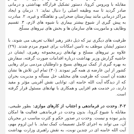
مقابله با ویروس کرونا، دستور تشکیل قرارگاه بهداشتی و درمانی
صادر گردید تا سه وظیفه اصلی را دنبال نماید: ۱. درمان و ایجاد
مراکز درمانی مانند بیمارستان صحرایی و نقاهتگاه و غیره، ۲. مبادرت
به پیش گیری از شیوع بیشتر بیماری با شیوه های لازم، ۳. تقسیم
وظایف و ماموریت های سازمان ها و بخش های نیروهای مسلّح.
ظرفیت های دیگری نیز که ذیل دفتر رهبر انقلاب تعریف می شوند، با
دستور ایشان موظف به تامین امکانات برای عموم مردم شدند. (۲۹)
علاوه بر نیروهای مسلح و نهادهای زیرمجموعه رهبری، ایشان در
حاشیه گزارش وزیر بهداشت درباره اقدامات صورت گرفته، سفارش
به بهره گیری از کمک نیروهای بسیج و داوطلبان مردمی برای رهایی
کشور از این عارضه ی همه گیر نمودند. (۳۰) تمام این تلاش ها نشان
دهنده آن است که ظرفیت های مختلف حل مسأله و مدیریت بحران
که از دیدگاه آیت الله خامنه ای، توانایی نقش آفرینی مؤثر و مفید
دارند، در خدمت هم افزایی و همکاری با نهادهای مسئول قرار گرفته
است.
۳-۲. وحدت در فرماندهی و اجتناب از کارهای موازی
:
بطور طبیعی،
مقابله با شیوع کرونا، بدون وحدت در فرماندهی فعالیت ها امکان
پذیر نبوده و نیست. وحدت در صدور حکم و کثرت مناسب در مجریان
آن، می تواند به اجرای کامل تصمیمات کمک نماید. با این لزوم مهم،
آیت الله خامنه ای در چندین نوبت، به نقش راهبری وزارت بهداشت