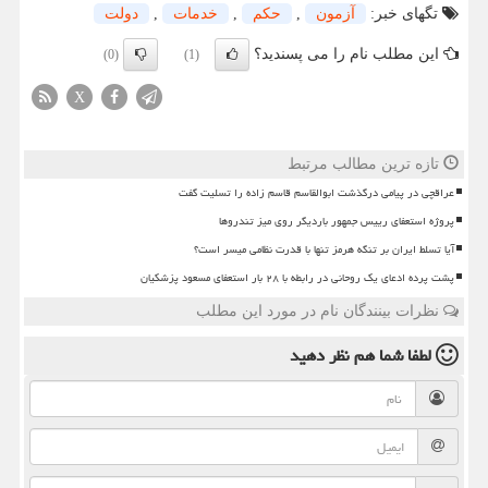
تگهای خبر:
آزمون
,
حكم
,
خدمات
,
دولت
این مطلب نام را می پسندید؟
(0)
(1)
X
تازه ترین مطالب مرتبط
عراقچی در پیامی درگذشت ابوالقاسم قاسم زاده را تسلیت گفت
پروژه استعفای رییس جمهور باردیگر روی میز تندروها
آیا تسلط ایران بر تنگه هرمز تنها با قدرت نظامی میسر است؟
پشت پرده ادعای یک روحانی در رابطه با ۲۸ بار استعفای مسعود پزشکیان
نظرات بینندگان نام در مورد این مطلب
لطفا شما هم
نظر دهید