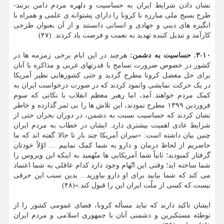
نشان دادن شرایط ایران به حساسیت و دلهره مردم دامن بزنند-
طرح بسیج ملی مبارزه با کرونا را دارای پشتوانه ی علمی و همراه با
انگیزه های دینی و جهادی و انسانی دانستند و از آن بعنوان طرحی
کارآمد و تبدیل کننده تهدید به نعمت و فرصت یاد کردند. (۴۷)
۳-۱۰. حساسیت به دشمن:
هرچند در این ایام برخی زمزمه ها در
کشور در خصوص ضرورت تسامح با قدرتهای غربی و مذاکره با آنان
برای حل معضل کرونا مطرح گردید و حتی کشورهایی نظیر آمریکا
در یک حرکت نمایشی وانمود کردند که در صورت درخواست ایران به
کمک مردم خواهند آمد، اما رهبر معظم انقلاب با نکاتی که سوم
فروردین ۱۳۹۹ مطرح نمودند، این تلاش ها را بی ثمر گذارده و خاطر
نشان کردند که حساسیت نسبت به دشمن، در دوران بحران حتی از
شرایط عادی اهمیت بیشتری دارد. ایشان در خطاب به مردم ایران
چنین بیان داشته است: «سران آمریکا چند بار تا حالا گفته اند که ما
حاضریم از لحاظ درمان و دارو به شما کمک نماییم … اوّلاً خودتان
گرفتار کمبودید؛ ثانیاً شما آمریکایی ها متّهمید به اینکه این ویروس را
شما ساخته اید؛ وقتی این اتّهام وجود دارد کدام عاقلی به شما اعتماد
می کند که شما بیایید برای او دارو بیاورید... بدین سبب این حرفی
نیست که کسی از ملّت ایران این را قبول کند.»(۴۸)
ایشان تاکید دارند که نباید مسأله کرونا، فضای عمومی کشور را از
توطئه مستکبرین و دشمنی آنان با جمهوری اسلامی و مردم ایران