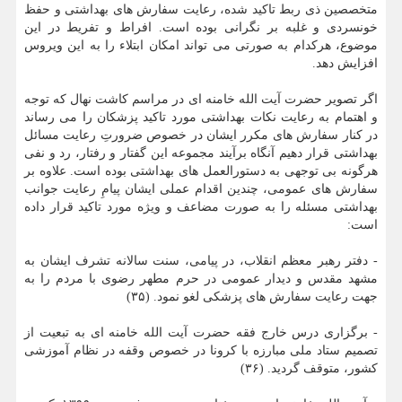
متخصصین ذی ربط تاکید شده، رعایت سفارش های بهداشتی و حفظ
خونسردی و غلبه بر نگرانی بوده است. افراط و تفریط در این
موضوع، هرکدام به صورتی می تواند امکان ابتلاء را به این ویروس
افزایش دهد.
اگر تصویر حضرت آیت الله خامنه ای در مراسم کاشت نهال که توجه
و اهتمام به رعایت نکات بهداشتی مورد تاکید پزشکان را می رساند
در کنار سفارش های مکرر ایشان در خصوص ضرورتِ رعایت مسائل
بهداشتی قرار دهیم آنگاه برآیند مجموعه این گفتار و رفتار، رد و نفی
هرگونه بی توجهی به دستورالعمل های بهداشتی بوده است. علاوه بر
سفارش های عمومی، چندین اقدام عملی ایشان پیامِ رعایت جوانب
بهداشتی مسئله را به صورت مضاعف و ویژه مورد تاکید قرار داده
است:
- دفتر رهبر معظم انقلاب، در پیامی، سنت سالانه تشرف ایشان به
مشهد مقدس و دیدار عمومی در حرم مطهر رضوی با مردم را به
جهت رعایت سفارش های پزشکی لغو نمود. (۳۵)
- برگزاری درس خارج فقه حضرت آیت الله خامنه ای به تبعیت از
تصمیم ستاد ملی مبارزه با کرونا در خصوص وقفه در نظام آموزشی
کشور، متوقف گردید. (۳۶)