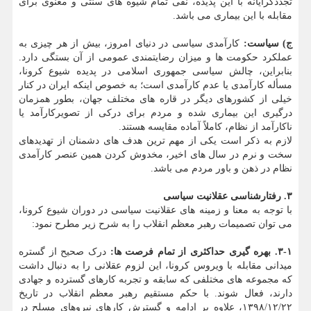
تجددگرایانه با این پدیده، نفی تمام شیوه های سنتی و معنوی برای
مقابله با این بیماری می باشد.
ج) سیاست:
کارآمدی سیاسی در دنیای امروز، بیش از هر چیزی به
عملکرد حکومت ها و میزان رضایتمندی عمومی از آن بستگی دارد.
بنابراین، چالش سیاسی جمهوری اسلامی در پدیده شیوع کرونا،
مسأله کارآمدی یا عدم کارآمدی است؛ به خصوص اینکه ایران در کنار
خیلی از کشورهای دیگر در قاره های مختلف جهان، بطور همزمان
درگیری این بیماری شده و مردم برای درکی از تصویرکارآمد یا
ناکارآمد از نظام، کاملاً آماده مقایسه هستند.
لازم به ذکر است یکی از مهم ترین هدف های دشمنان از تهدیدهای
سخت و نرم در سال های اخیر، مخدوش کردن همین عنصر کارآمدی
نظام در ذهن و باور مردم می باشد.
۳. رفتارشناسی عقلانیت سیاسی
با توجه به معنا و زمینه های عقلانیت سیاسی در دوران شیوع کرونا،
می توان تصمیمات رهبر معظم انقلاب را به شرح زیر مطرح نمود:
۳-۱. بهره گیری حداکثری از تمام فرصت ها:
درک صحیح از گستره
میدانی مقابله با ویروس کرونا، این لزوم عقلانی را به دنبال داشت
که مجموعه های مختلفی که سابقه و تجربه کارهای گسترده و جهادی
دارند، فعال شوند. با حکم مستقیم رهبر معظم انقلاب در تاریخ
۱۳۹۸/۱۲/۲۲، علاوه بر ادامه و گسترش کارهای نیروهای مسلح در