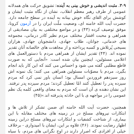
۳-۹. مثبت اندیشی و خوش بینی به آینده:
تشویق حرکت های همدلانه
عمومی از طرف رهبر معظم انقلاب، نشان از نگاه مثبت ایشان و
کوشش برای القای نگاه خوش بینانه به آینده در سطح جامعه دارد.
حضرت آیت الله خامنه ای، وضعیت ملّت ایران را در
آزمون
کرونا،
موفق توصیف کرده (۴۳) و در مواضع مختلفی به بیان مصادیقی از
همراهی و محبت اقشار مختلف مردم نظیر کادر درمانی، مجموعه
های خدماتی، جوانان، طلاب جهادی، دانشجویان جهادی، هزاران
بسیجی پُرتلاش و کسبه پرداخته و از مجاهدت های خالصانه آنان تقدیر
نموده اند. (۴۴) تقدیر ایشان از همراهی مردم با دستورالعمل های
اعلامی مسئولین، اینچنین بیان شده است: «آنجایی که به صورت
قاطع مطلبی گفته می شود و احساس می کنند که این کار باید انجام
بگیرد، مردم با مصوّبات مسئولین همراهی می کنند؛ یک نمونه اش
روز سیزدهم فروردینِ امسال بود؛ انسان باور نمی کرد که مردم
سیزده بِدر را تعطیل کنند امّا تعطیل کردند؛ مردم سیزده بِدر نرفتند.
این نشان دهنده ی آن است که مردم به معنای واقعی کلمه یک نظم
عمومی را در مواجهه ی با این حادثه پذیرفته اند.»(۴۵)
همچنین، حضرت آیت الله خامنه ای ضمن تشکر از تلاش ها و
ابتکارات نیروهای مسلح در در زمینه های مختلف مقابله با این
بیماری، از شناخت کشفیات و ابتکارات نیروهای مسلح دراین زمینه
اظهار رضایت نمودند. (۴۶) علاوه بر این، ایشان با امیدواری - برخلاف
خیلی از افرادی که اصرار دارند در اوج نگرانی های مردم، با سیاه