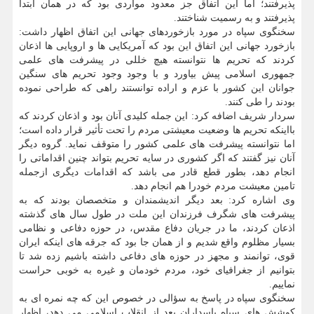
پذیرفتند؛ اما این اتفاق جز معدود مواردی بود که در همان ابتدا
پذیرفتند و به رسمیت شناختند.
سخنگوی سپاه در مورد بازخوردهای جهانی این اتفاق اظهار داشت:
بازخورد جهانی این اتفاق این بود که آمریکایی ها و اروپایی ها اذعان
کردند که تحریم ها نتوانسته هیچ خللی در پیشرفت های علمی
جمهوری اسلامی پیش بیاورد و با وجود وجود تحریم های سنگین
جوانان این کشور با عزم و اراده توانستند راهی که طراحی نموده
بودند را طی کنند.
سردار شریف اضافه کرد: این جمله کلیدی آنان بود و اذعان کردند که
بااینکه تحریم ها وضعیت معیشتی مردم را تحت تأثیر قرار داده است؛
اما نتوانسته پیشرفت های علمی کشور را متوقف نماید. گروه دیگر
آنان نیز گفتند که اگر کشوری در سایه تحریم بتواند چنین اقداماتی را
انجام دهد، بطور قطع قادر می باشد که اقدامات دیگری ازجمله
تامین معیشت مردم خودرا هم انجام دهد.
وی اشاره کرد: بعد دیگر اندیشمندان و متخصصان بودند که به
پیشرفت های شگرف فرزندان این ملت در طول سال های گذشته
اذعان کردند، ما در جریان دفاع مقدس، در حوزه دفاعی و نظامی
بسیار مظلوم واقع شدیم و از همان جا بود که جرقه های اینکه ایران
قوی، توانمند و مجهز در حوزه های دفاعی داشته باشیم زده شد تا
بتوانیم از جغرافیای خود، مردم خودمان و غیره به خوبی حراست
نماییم.
سخنگوی سپاه در پاسخ به سؤالی در خصوص این که چه نمره ای به
کوشش های سپاه پاسداران بعد از انقلاب اسلامی می دهد، اظهار