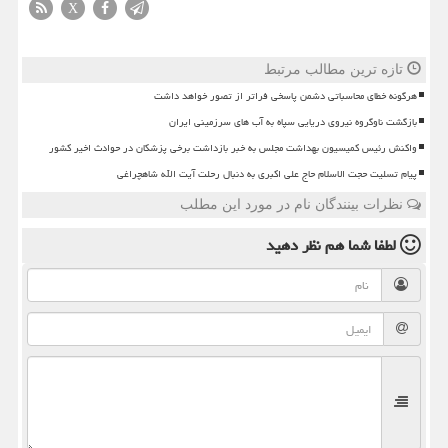
X
تازه ترین مطالب مرتبط
هرگونه خطای محاسباتی دشمن پاسخی فراتر از تصور خواهد داشت
بازگشت ناوگروه نیروی دریایی سپاه به آب های سرزمینی ایران
واکنش رئیس کمیسیون بهداشت مجلس به خبر بازداشت برخی پزشکان در حوادث اخیر کشور
پیام تسلیت حجت الاسلام حاج علی اکبری به دنبال رحلت آیت الله شاهچراغی
نظرات بینندگان نام در مورد این مطلب
لطفا شما هم
نظر دهید