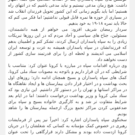
داشت: هیچ زمان مدعی نیستیم و نباید مدعی باشیم که در انتهای راه
هستیم؛ اما باید بگویم زمانی که این کشور تحویل فرزندان انقلاب شد
در بسیاری از حوزه ها نمره قابل قبولی نداشتیم؛ اما فکر می کنم که
حالا باید نمره ۱۸-۱۹ به خود بدهیم.
سردار رمضان شریف افزود: می خواهم از همه دانشمندان،
مسئولین، جناح های سیاسی و آحاد مردم که در این روزها تبریکات
زیادی را به سپاه پاسداران ارسال کردند، تشکر کنم و اطمینان بدهم
که فرزندانشان در سپاه پاسداران همیشه به عزت و توسعه ایران
اسلامی می اندیشند و لحظه ای را برای قدرتمند سازی کشور از
دست نخواهند داد.
وی درباره اقدامات سپاه در مبارزه با کرونا عنوان کرد: متناسب با
شرایطی که در آن قرار داریم و باتوجه به مصوبات ستاد ملی کرونا،
کمک های سپاه پاسداران و بسیج همچنان ادامه دارد؛ روزهای اول
بحث بهداشت و در اختیار قرار دادن بیمارستان ها و ایجاد نقاهتگاه ها
در مراکز استانها و تهران را در دستور کار داشتیم. این نیازی بود که
ستاد ملی کرونا و وزیر بهداشت درخواست داشتند؛ اما در ایام بعد
شرایط متفاوت تر شد و به کارگیری خانواده بسیج و سپاه برای
ضدعفونی کردن مراکز تجمع بزرگ ازجمله بیمارستان ها را شاهد
بودیم.
سخنگوی سپاه پاسداران اشاره کرد: اخیراً نیز پس از فرمایشات
رهبری در خصوص کمک مؤمنانه به کسانی که شغلشان را در جریان
کرونا ازدست داده بودند و مشکل دارند قرارگاهی را تحت عنوان