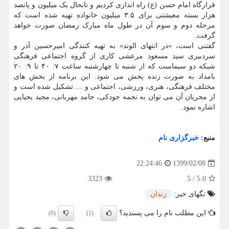
قرارگاه امام حسن (ع) راه اندازی کردیم و تابحال یک میلیون و پانصد
هزار بسته معیشتی برای ۳.۵ میلیون خانواده تهیه شده است که
مرحله دوم و سوم آن در طول ماه مبارک رمضان صورت خواهد
گرفت.
گفتنی است، «در انتهای الوند» به تهیه کنندگی امیرحسین آذر و
سردبیری سید مسعود مرعشی کاری از گروه اجتماعی فرهنگی
شبکه دو سیماست که از شنبه تا چهارشنبه ساعت ۷: ۴۰ تا ۹: ۲۰
بامداد به صورت زنده پخش می شود. این برنامه از بخش های
مختلف فرهنگی، هنری، ورزشی، اجتماعی و … تشکیل شده است و
از مجریان آن می توان به نجمه جودکی، حامد مهربانی، مجید یحیایی
اشاره نمود.
منبع:
خبرگزاری نام
1399/02/08
22:24:46
3323
5
/
5.0
تگهای خبر:
زندان
این مطلب نام را می پسندید؟
(0)
(1)