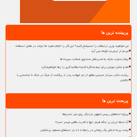
پربیننده ترین ها
می خواهید وزیر ارتباطات را استیضاح کنید؟ این کار را انجام دهید اما دولت در مقابل استفاده
مردم از اینترنت کوتاه نمی آید
پیام تسلیت عارف به مدیرعامل صندوق ضمانت سپرده ها
خط و نشان نبویان برای تیم مذاکره کننده مطالبه گری را رها نخواهیم کرد
روایت دختر سردار حسینی مطلق از دو شهادت پدر از برگشت از مرگ در جنگ تا شناسایی با
انگشتر
پربحث ترین ها
پروژه استعفای رییس جمهور باردیگر روی میز تندروها
آیا تسلط ایران بر تنگه هرمز تنها با قدرت نظامی میسر است؟
پشت پرده ادعای یک روحانی در رابطه با ۲۸ بار استعفای مسعود پزشکیان