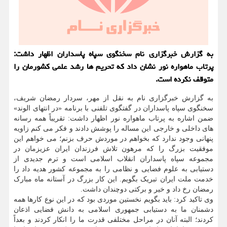
به گزارش خبرگزاری نام سخنگوی سپاه پاسداران اظهار داشت:
پرتاب ماهواره نور نشان داد كه تحریم ها رشد علمی كشورمان را
متوقف نكرده است.
به گزارش خبرگزاری نام به نقل از مهر، سردار رمضان شریف،
سخنگوی سپاه پاسداران در گفتگوی تلفنی با برنامه «در انتهای الوند»
ضمن اشاره به پرتاب ماهواره نور اظهار داشت: تقریباً همه رسانه
های داخلی و خارجی این مساله را پوشش دادند و فکر می کنم زاویه
پنهانی وجود ندارد که بخواهم در موردش حرف بزنم؛ می خواهم این
موفقیت بزرگ را که مرهون تلاش فرزندان ایران عزیزمان در
مجموعه سپاه پاسداران انقلاب اسلامی است و ترم جدیدی از
دستیابی به علوم فضایی و نظامی را به مجموعه کشور هدیه داد را
خدمت ملت ایران تبریک بگویم. این کار بزرگ در آستانه ماه مبارک
رمضان رخ داد و خیر و برکتی دوچندان داشت.
وی تاکید کرد: باید بگویم نخستین موردی بود که در این نوع کارها همه
دشمنان ما به دستیابی جمهوری اسلامی به دانش فضایی اذعان
کردند؛ البته آنان در مراحل مختلفی قدرت ما را انکار کردند و بعداً