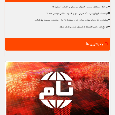
پروژه استعفای رییس جمهور باردیگر روی میز تندروها
آیا تسلط ایران بر تنگه هرمز تنها با قدرت نظامی میسر است؟
پشت پرده ادعای یک روحانی در رابطه با ۲۸ بار استعفای مسعود پزشکیان
موانع مقرراتی اقتصاد دیجیتال باید برطرف شود
جدیدترین ها