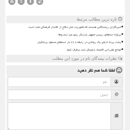
X
تازه ترین مطالب مرتبط
خبرنگاران رزمندگانی هستند که مأموریت شان دفاع از اقتدار فرهنگی ملت است
پروژه استعفای رییس جمهور باردیگر روی میز تندروها
پشت پرده ادعای یک روحانی در رابطه با ۲۸ بار استعفای مسعود پزشکیان
موانع مقرراتی اقتصاد دیجیتال باید برطرف شود
نظرات بینندگان نام در مورد این مطلب
لطفا شما هم
نظر دهید