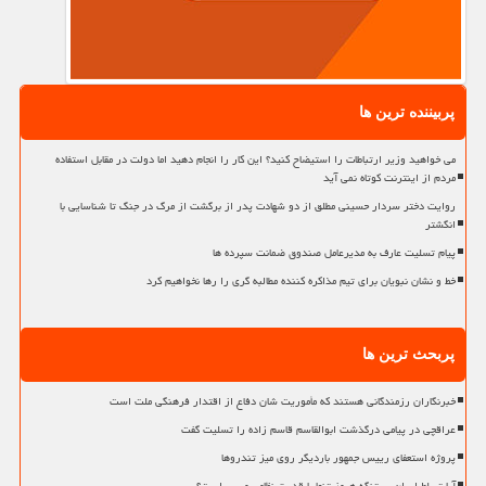
پربیننده ترین ها
می خواهید وزیر ارتباطات را استیضاح کنید؟ این کار را انجام دهید اما دولت در مقابل استفاده
مردم از اینترنت کوتاه نمی آید
روایت دختر سردار حسینی مطلق از دو شهادت پدر از برگشت از مرگ در جنگ تا شناسایی با
انگشتر
پیام تسلیت عارف به مدیرعامل صندوق ضمانت سپرده ها
خط و نشان نبویان برای تیم مذاکره کننده مطالبه گری را رها نخواهیم کرد
پربحث ترین ها
خبرنگاران رزمندگانی هستند که مأموریت شان دفاع از اقتدار فرهنگی ملت است
عراقچی در پیامی درگذشت ابوالقاسم قاسم زاده را تسلیت گفت
پروژه استعفای رییس جمهور باردیگر روی میز تندروها