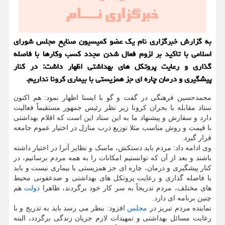
به گزارش خبرگزاری نام یك عضو كمیسیون صنایع مجلس شورای
اسلامی با تاكید بر لزوم فعال شدن مجدد كسب وكارها با فاصله
گذاری و رعایت پروتكل های بهداشتی اظهار داشت: در كنار
پیشگیری و درمان چاره ای جز همزیستی با بیماری كرونا نداریم.
محمدحسین فرهنگی در گفت و گو با ایسنا اظهار نمود: هم اکنون
ستاد مقابله با بحران کرونا زیر نظر رئیس جمهور مستقیماً فعالیت
دارد و سفارش و پیشنهاد ما به این ستاد این است که اقلام بهداشتی
با قیمت و روش مناسب مثلا توزیع درب منازل در اختیار عموم جامعه
قرار گیرد.
وی ادامه داد: مردم باید دستکش، ماسک و نظایر آنرا در اختیار داشته
باشند و بعد از آن که توانستیم امکانات را به همه مردم برسانیم، در
کنار پیشگیری و درمان، چاره ای جز همزیستی با بیماری نیست و باید
با فاصله گذاری و رعایت پروتکل های بهداشتی و ضدعفونی محیط
های مختلف، مردم تدریجاً به سر کار خود برگردند، ظاهرا
دولت
هم
چنین برنامه ای دارد.
نماینده مردم تبریز در
مجلس
افزود: بنظر می رسد باید به تدریج و با
رعایت مسائل بهداشتی و تمهیدات لازم جریان زندگی برگردد، البته