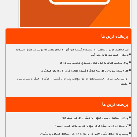
پربیننده ترین ها
می خواهید وزیر ارتباطات را استیضاح کنید؟ این کار را انجام دهید اما دولت در مقابل استفاده
مردم از اینترنت کوتاه نمی آید
پیام تسلیت عارف به مدیرعامل صندوق ضمانت سپرده ها
خط و نشان نبویان برای تیم مذاکره کننده مطالبه گری را رها نخواهیم کرد
روایت دختر سردار حسینی مطلق از دو شهادت پدر از برگشت از مرگ در جنگ تا شناسایی با
انگشتر
پربحث ترین ها
پروژه استعفای رییس جمهور باردیگر روی میز تندروها
آیا تسلط ایران بر تنگه هرمز تنها با قدرت نظامی میسر است؟
پشت پرده ادعای یک روحانی در رابطه با ۲۸ بار استعفای مسعود پزشکیان