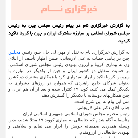
به گزارش خبرگزاری نام در پیام رئیس مجلس چین به رئیس
مجلس شورای اسلامی بر مبارزه مشترك ایران و چین با كرونا تاكید
گردید.
به گزارش خبرگزاری نام به نقل از مهر، لی جان شو، رئیس
مجلس
چین در پیامی خطاب به علی لاریجانی، ضمن اظهار تأسف از ابتلای
وی به بیماری كرونا و آرزوی بهبودی رئیس مجلس شورای اسلامی،
بر حمایت متقابل دو كشور ایران و چین از یكدیگر در مبارزه با
ویروس كرونا تاكید و ابراز امیدواری كرد با همكاری مشترك دو كشور
بعنوان شركای جامع راهبردی كه همواره در روزهای دشواری به
یكدیگر كمك می كنند، كوید ۱۹ كنترل شده و بعد از آن هم ایران و
چین همكاریهای دوستانه با یكدیگر را گسترش دهند.
متن این پیام به این شرح است:
جناب آقای دكتر علی لاریجانی
رئیس محترم مجلس شورای اسلامی جمهوری اسلامی ایران
متأسفانه آگاه شدم كه جنابعالی به بیماری كووید ۱۹ مبتلا شدید، بدین
وسیله همدردی صمیمانه خویش را ابراز می نمایم و سلامتی و
بهبودی جنابعالی را آرزومندم.