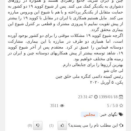
چین و ایران شریك جامع راهبردی هستند و همواره در روزهای
دشواری به یكدیگر كمك می كنند. پس از شیوع كووید ۱۹ دو كشور به
حمایت متقابل از یكدیگر پرداخته و با هم با شیوع این ویروس مبارزه
می كنند. مایل هستیم همكاری با ایران در مقابل با كووید ۱۹ را بیشتر
از پیش تقویت نماییم تا پیروزی مشترك و قطعی بر كنترل شیوع این
بیماری محقق گردد.
اگرچه شیوع كووید ۱۹ مشكلات موقتی را برای دو كشور بوجود آورده
است، اما همیاری دو طرف در مبارزه با این بیماری، مشاركت
دوستانه فیمابین را عمیق تر كرد. معتقدم پس از آخر شیوع كووید
۱۹، شاهد توسعه بیشتر از پیش همكاریهای دوستانه چین و ایران در
زمینه های مختلف خواهیم بود.
بهترین آرزوها را برای جنابعالی دارم.
لی جان شو
رئیس كمیته دائمی كنگره ملی خلق چین
پكن، ۵ آوریل ۲۰۲۰
1399/01/18
23:31:47
3511
5
/
5.0
تگهای خبر:
مجلس
این مطلب نام را می پسندید؟
(0)
(1)