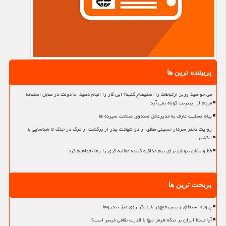
پربیننده ترین ها
می خواهید وزیر ارتباطات را استیضاح کنید؟ این کار را انجام دهید اما دولت در مقابل استفاده
مردم از اینترنت کوتاه نمی آید
پیام تسلیت عارف به مدیرعامل صندوق ضمانت سپرده ها
روایت دختر سردار حسینی مطلق از دو شهادت پدر از برگشت از مرگ در جنگ تا شناسایی با
انگشتر
خط و نشان نبویان برای تیم مذاکره کننده مطالبه گری را رها نخواهیم کرد
پربحث ترین ها
پروژه استعفای رییس جمهور باردیگر روی میز تندروها
آیا تسلط ایران بر تنگه هرمز تنها با قدرت نظامی میسر است؟