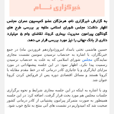
به گزارش خبرگزاری نام، هرمزگان عضو كمیسیون عمران مجلس
اظهار داشت: مجلس شورای اسلامی علاوه بر بررسی طرح های
گوناگون پیرامون مدیریت بیماری كرونا، تقاضای وام ۵ میلیارد
دلاری از بانك جهانی را نیز مورد بررسی قرار می دهد.
حسین هاشمی تختی بامداد امروز(دوازدهم فروردین ماه) در جمع
خبرنگاران، با اشاره به حدنصاب نرسیدن سومین نشست مجازی
نمایندگان
مجلس
شورای اسلامی كه به علت به حدنصاب نرسیدن
رسمیت پیدا نكرد، اظهار نمود: در این جلسه پیشنهاداتی در مورد
مزایای ایثارگری و یا جانبازی كادر درمانی كه در خط مقدم مقابله با
كرونا هستند و مسائل اقتصادی دوره پس از فروكش كردن كرونا
عنوان شد.
وی با اشاره به اینكه در این جلسه مجازی شرایط و نحوه برگزاری
جلسات مجلس هم مورد بحث قرار گرفت، اضافه كرد: در این جلسه
همینطور به صورت متمركز پیرامون پشتیبانی از كادر درمانی كشور
صحبت شد كه امیدواریم در نشست های آتی منتج به نتایج خوب شود.