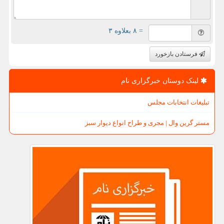
= ۸ بعلاوه ۳
فرستادن بازخورد
لینک دوستان خبرگزاری نام
تبلیغات انتخابات مجلس
مستر گرین وال | مجری و طراح انواع دیوار سبز