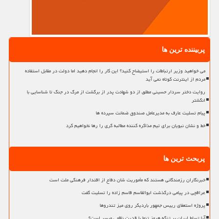
پربیننده ترین ها
می خواهید وزیر ارتباطات را استیضاح کنید؟ این کار را انجام دهید اما دولت در مقابل استفاده
مردم از اینترنت کوتاه نمی آید
روایت دختر سردار حسینی مطلق از دو شهادت پدر از برگشت از مرگ در جنگ تا شناسایی با
انگشتر
پیام تسلیت عارف به مدیرعامل صندوق ضمانت سپرده ها
خط و نشان نبویان برای تیم مذاکره کننده مطالبه گری را رها نخواهیم کرد
پربحث ترین ها
خبرنگاران رزمندگانی هستند که مأموریت شان دفاع از اقتدار فرهنگی ملت است
عراقچی در پیامی درگذشت ابوالقاسم قاسم زاده را تسلیت گفت
پروژه استعفای رییس جمهور باردیگر روی میز تندروها
آیا تسلط ایران بر تنگه هرمز تنها با قدرت نظامی میسر است؟