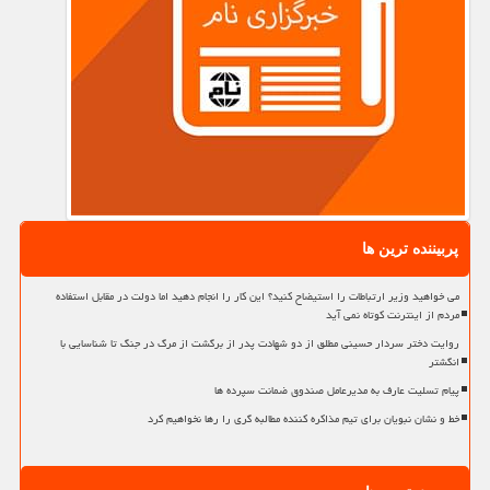
پربیننده ترین ها
می خواهید وزیر ارتباطات را استیضاح کنید؟ این کار را انجام دهید اما دولت در مقابل استفاده
مردم از اینترنت کوتاه نمی آید
روایت دختر سردار حسینی مطلق از دو شهادت پدر از برگشت از مرگ در جنگ تا شناسایی با
انگشتر
پیام تسلیت عارف به مدیرعامل صندوق ضمانت سپرده ها
خط و نشان نبویان برای تیم مذاکره کننده مطالبه گری را رها نخواهیم کرد