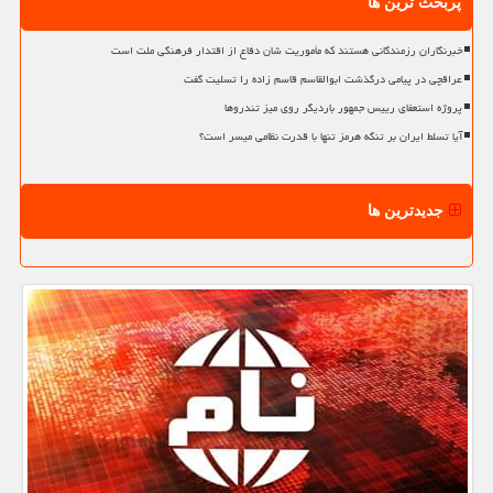
پربحث ترین ها
خبرنگاران رزمندگانی هستند که مأموریت شان دفاع از اقتدار فرهنگی ملت است
عراقچی در پیامی درگذشت ابوالقاسم قاسم زاده را تسلیت گفت
پروژه استعفای رییس جمهور باردیگر روی میز تندروها
آیا تسلط ایران بر تنگه هرمز تنها با قدرت نظامی میسر است؟
جدیدترین ها