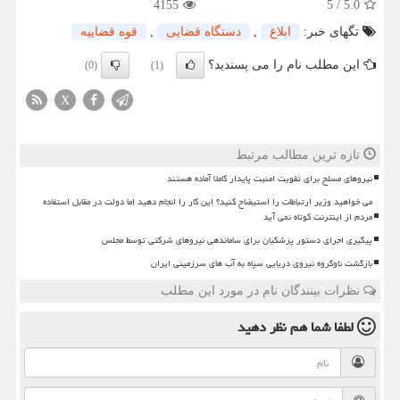
4155
5
/
5.0
تگهای خبر:
ابلاغ
,
دستگاه قضایی
,
قوه قضاییه
این مطلب نام را می پسندید؟
(0)
(1)
X
تازه ترین مطالب مرتبط
نیروهای مسلح برای تقویت امنیت پایدار کاملا آماده هستند
می خواهید وزیر ارتباطات را استیضاح کنید؟ این کار را انجام دهید اما دولت در مقابل استفاده
مردم از اینترنت کوتاه نمی آید
پیگیری اجرای دستور پزشکیان برای ساماندهی نیروهای شرکتی توسط مجلس
بازگشت ناوگروه نیروی دریایی سپاه به آب های سرزمینی ایران
نظرات بینندگان نام در مورد این مطلب
لطفا شما هم
نظر دهید