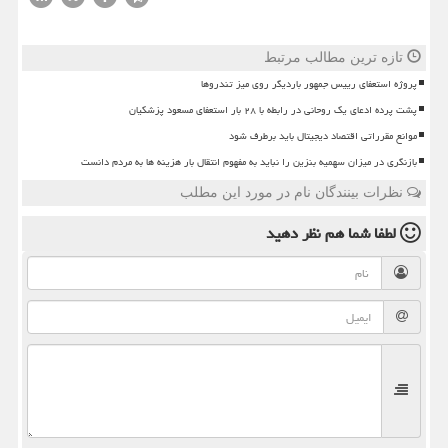
تازه ترین مطالب مرتبط
پروژه استعفای رییس جمهور باردیگر روی میز تندروها
پشت پرده ادعای یک روحانی در رابطه با ۲۸ بار استعفای مسعود پزشکیان
موانع مقرراتی اقتصاد دیجیتال باید برطرف شود
بازنگری در میزان سهمیه بنزین را نباید به مفهوم انتقال بار هزینه ها به مردم دانست
نظرات بینندگان نام در مورد این مطلب
لطفا شما هم
نظر دهید