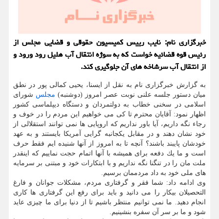
خبرگزاری نام: نایب رییس كمیسیون حقوقی و قضایی مجلس از
رئیس قوه قضائیه خواست كه به سوژه انتقال آب هلیل رود ورود و
از انتقال آب سرشاخه های آن جلوگیری كند.
به گزارش خبرگزاری نام به نقل از ایسنا، یحیی كمالی پور در نطق
میان دستور جلسه علنی نوبت عصر امروز (دوشنبه)
مجلس
شورای
اسلامی در سخنی خطاب به دولتمردان و دستگاه دیپلماسی كشور
اظهار نمود: آقایان محترم تا كی می خواهیم این مردم را در خوف و
رجاء نگه داریم، آیا باور نداریم كه اروپایی ها نمی توانند استقلالی از
خود نشان دهند و در مقابل یكجانبه گرایی آمریكا بایستند و به عهد
خودشان پایبند باشند؟ آنچه تا به امروز از آنها شنیده ایم فقط حرف
است و ما یك دفعه برای همیشه با آنها اتمام حجت نماییم كه اینقدر
ملت مان را در تنگنا نگه نداریم و با ابتكارات خود و مبتنی بر سرمایه
های ملی خود به داد مردممان برسیم.
وی ادامه داد: شما فقر و گرفتاری مردم، مشكلات جوانان و فارغ
التحصیلان بیكار را می دانید و باید برای رفع این گرفتاری ها كاری
انجام دهید. ما نمی توانیم منتظر باشیم تا از دنیا برای ما چیزی عاید
شود و ما بر سر آن سفره بنشینیم.