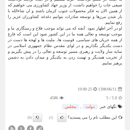
صیفی جات را خواهیم داشت، از وزیر جهاد كشاورزی می خواهیم كه
از همین الان به فكر محصولات جنوب كرمان باشند و ان شاءالله با
باز شدن مرزها و توسعه صادرات بتوانیم دغدغه كشاورزان عزیز را
رفع نماییم.
او در آخر اظهار نمود: آنچه كه می تواند موجب فلاح و رستگاری ما و
موجب توسعه و تعالی همه ما در این كشور شود این است كه فارغ
از همه جریان های سیاسی، قومیت ها، ملیت ها و لهجه ها دست در
دست یكدیگر بگذاریم و در لوای مقدس نظام جمهوری اسلامی در
سایه سار ولایت و رهبری مسیر توسعه و تعالی را در پیش بگیریم و
از تخریب همدیگر و تهمت زدن به یكدیگر و میدان دادن به دشمن
پرهیز نماییم.
1398/06/11
19:00:25
4586
5
/
5.0
تگهای خبر:
دولت
,
مجلس
این مطلب نام را می پسندید؟
(0)
(1)
X