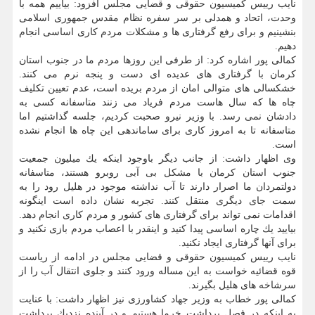
نایب رییس كمیسیون حقوقی و قضایی مجلس افزود: بیاییم همه با
وحدت، اتحاد و همدلی بر سر سفره نظام مقدس جمهوری اسلامی
بنشینیم و برای رفع گرفتاری ها و مشكلات مردم كاری اساسی انجام
دهیم.
كمالی پور اشاره كرد: از طرفی این روزها مردم ما در جنوب استان
كرمان با گرفتاری های عدیده ای دست و پنجه نرم می كنند.
خشكسالی های متوالی امان از مردم بریده است، عدم تعیین تكلیف
چاه ها كه سال هاست مردم فریاد می زنند متاسفانه كسی به
دادشان نمی رسد. با وزیر نیرو صحبت كردیم، جلسه گذاشتیم اما
متاسفانه تا به امروز كاری برای ساماندهی این چاه ها انجام نشده
است.
وی اظهار داشت: از جانب دیگر باوجود اینكه یك میلیون جمعیت
جنوب استان كرمان با مشكل بی آبی روبرو هستند، متاسفانه
دولتمردان ما اصرار دارند تا آب نداشته موجود در هلیل رود را به
سمت جای دیگری منتقل كنند. تجربه نشان داده است اینگونه
اقدامات نمی تواند برای گرفتاری های كشور و مردم كاری انجام دهد.
بیایید یك چاره اساسی پیدا كنید و اینقدر با اعصاب مردم بازی نكنید و
برای آنها گرفتاری ایجاد نكنید.
نایب رییس كمیسیون حقوقی و قضایی مجلس در ادامه از ریاست
قوه قضائیه خواست به این مساله ورود كنند و جلوی انتقال آب را از
سرشاخه های هلیل بگیرند.
كمالی پور خطاب به وزیر جهاد كشاورزی نیز اظهار داشت: با عنایت
به اینكه در فصل برداشت خرما هستیم و در آینده نزدیك برداشت