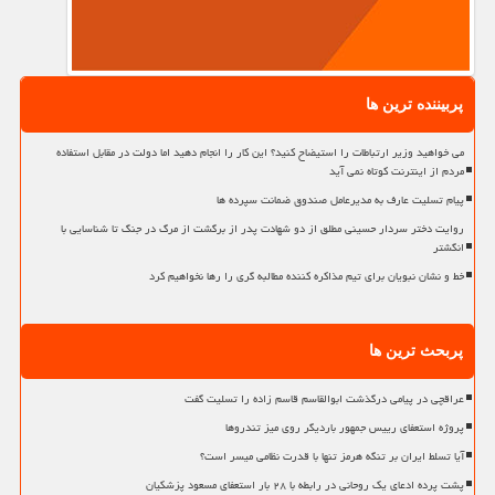
پربیننده ترین ها
می خواهید وزیر ارتباطات را استیضاح کنید؟ این کار را انجام دهید اما دولت در مقابل استفاده
مردم از اینترنت کوتاه نمی آید
پیام تسلیت عارف به مدیرعامل صندوق ضمانت سپرده ها
روایت دختر سردار حسینی مطلق از دو شهادت پدر از برگشت از مرگ در جنگ تا شناسایی با
انگشتر
خط و نشان نبویان برای تیم مذاکره کننده مطالبه گری را رها نخواهیم کرد
پربحث ترین ها
عراقچی در پیامی درگذشت ابوالقاسم قاسم زاده را تسلیت گفت
پروژه استعفای رییس جمهور باردیگر روی میز تندروها
آیا تسلط ایران بر تنگه هرمز تنها با قدرت نظامی میسر است؟
پشت پرده ادعای یک روحانی در رابطه با ۲۸ بار استعفای مسعود پزشکیان