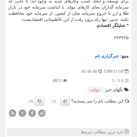
برای توسعه و ایجاد كسب وكارهای جدید به وجود آید؛ تا جایی كه
سرمایه گذاران بجای كارهای مولد، با انباشت سرمایه خود در بازار
طلا و ارز یا خروج سرمایه شان از كشور، از سرمایه خود محافظت
نكنند. تدبیر، تنها راه برون رفت از این نااطمینانی اقتصادیست.
* تحلیلگر اقتصادی
۲۲۳۲۲۵
منبع:
خبرگزاری نام
1398/11/18
01:44:40
4813
5
/
5.0
تگهای خبر:
دولت
این مطلب نام را می پسندید؟
(0)
(1)
X
تازه ترین مطالب مرتبط