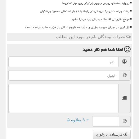
پروژه استعفای رییس جمهور باردیگر روی میز تندروها
پشت پرده ادعای یک روحانی در رابطه با ۲۸ بار استعفای مسعود پزشکیان
موانع مقرراتی اقتصاد دیجیتال باید برطرف شود
بازنگری در میزان سهمیه بنزین را نباید به مفهوم انتقال بار هزینه ها به مردم دانست
نظرات بینندگان نام در مورد این مطلب
لطفا شما هم
نظر دهید
= ۹ بعلاوه ۵
فرستادن بازخورد