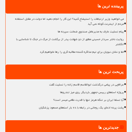
پربیننده ترین ها
می خواهید وزیر ارتباطات را استیضاح کنید؟ این کار را انجام دهید اما دولت در مقابل استفاده
مردم از اینترنت کوتاه نمی آید
پیام تسلیت عارف به مدیرعامل صندوق ضمانت سپرده ها
روایت دختر سردار حسینی مطلق از دو شهادت پدر از برگشت از مرگ در جنگ تا شناسایی با
انگشتر
خط و نشان نبویان برای تیم مذاکره کننده مطالبه گری را رها نخواهیم کرد
پربحث ترین ها
عراقچی در پیامی درگذشت ابوالقاسم قاسم زاده را تسلیت گفت
پروژه استعفای رییس جمهور باردیگر روی میز تندروها
آیا تسلط ایران بر تنگه هرمز تنها با قدرت نظامی میسر است؟
پشت پرده ادعای یک روحانی در رابطه با ۲۸ بار استعفای مسعود پزشکیان
جدیدترین ها