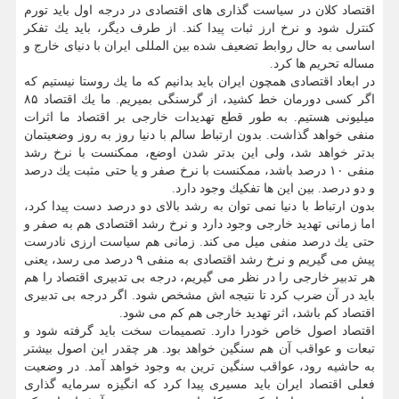
اقتصاد كلان در سیاست گذاری های اقتصادی در درجه اول باید تورم
كنترل شود و نرخ ارز ثبات پیدا كند. از طرف دیگر، باید یك تفكر
اساسی به حال روابط تضعیف شده بین المللی ایران با دنیای خارج و
مساله تحریم ها كرد.
در ابعاد اقتصادی همچون ایران باید بدانیم كه ما یك روستا نیستیم كه
اگر كسی دورمان خط كشید، از گرسنگی بمیریم. ما یك اقتصاد ۸۵
میلیونی هستیم. به طور قطع تهدیدات خارجی بر اقتصاد ما اثرات
منفی خواهد گذاشت. بدون ارتباط سالم با دنیا روز به روز وضعیتمان
بدتر خواهد شد، ولی این بدتر شدن اوضع، ممكنست با نرخ رشد
منفی ۱۰ درصد باشد، ممكنست با نرخ صفر و یا حتی مثبت یك درصد
و دو درصد. بین این ها تفكیك وجود دارد.
بدون ارتباط با دنیا نمی توان به رشد بالای دو درصد دست پیدا كرد،
اما زمانی تهدید خارجی وجود دارد و نرخ رشد اقتصادی هم به صفر و
حتی یك درصد منفی میل می كند. زمانی هم سیاست ارزی نادرست
پیش می گیریم و نرخ رشد اقتصادی به منفی ۹ درصد می رسد، یعنی
هر تدبیر خارجی را در نظر می گیریم، درجه بی تدبیری اقتصاد را هم
باید در آن ضرب كرد تا نتیجه اش مشخص شود. اگر درجه بی تدبیری
اقتصاد كم باشد، اثر تهدید خارجی هم كم می شود.
اقتصاد اصول خاص خودرا دارد. تصمیمات سخت باید گرفته شود و
تبعات و عواقب آن هم سنگین خواهد بود. هر چقدر این اصول بیشتر
به حاشیه رود، عواقب سنگین ترین به وجود خواهد آمد. در وضعیت
فعلی اقتصاد ایران باید مسیری پیدا كرد كه انگیزه سرمایه گذاری