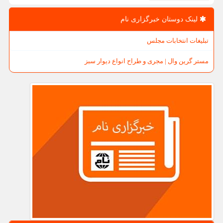
لینک دوستان خبرگزاری نام
تبلیغات انتخابات مجلس
مستر گرین وال | مجری و طراح انواع دیوار سبز