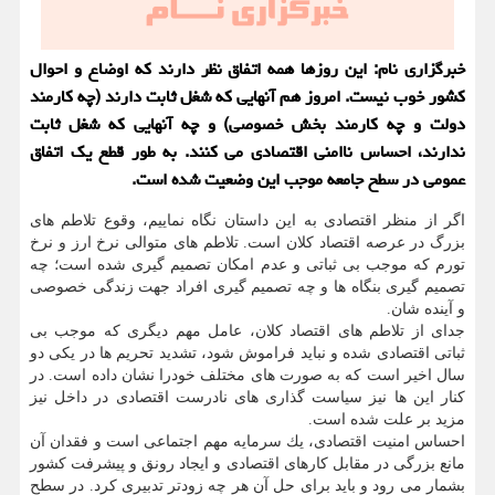
خبرگزاری نام: این روزها همه اتفاق نظر دارند كه اوضاع و احوال
كشور خوب نیست. امروز هم آنهایی كه شغل ثابت دارند (چه كارمند
دولت و چه كارمند بخش خصوصی) و چه آنهایی كه شغل ثابت
ندارند، احساس ناامنی اقتصادی می كنند. به طور قطع یك اتفاق
عمومی در سطح جامعه موجب این وضعیت شده است.
اگر از منظر اقتصادی به این داستان نگاه نماییم، وقوع تلاطم های
بزرگ در عرصه اقتصاد كلان است. تلاطم های متوالی نرخ ارز و نرخ
تورم كه موجب بی ثباتی و عدم امكان تصمیم گیری شده است؛ چه
تصمیم گیری بنگاه ها و چه تصمیم گیری افراد جهت زندگی خصوصی
و آینده شان.
جدای از تلاطم های اقتصاد كلان، عامل مهم دیگری كه موجب بی
ثباتی اقتصادی شده و نباید فراموش شود، تشدید تحریم ها در یكی دو
سال اخیر است كه به صورت های مختلف خودرا نشان داده است. در
كنار این ها نیز سیاست گذاری های نادرست اقتصادی در داخل نیز
مزید بر علت شده است.
احساس امنیت اقتصادی، یك سرمایه مهم اجتماعی است و فقدان آن
مانع بزرگی در مقابل كارهای اقتصادی و ایجاد رونق و پیشرفت كشور
بشمار می رود و باید برای حل آن هر چه زودتر تدبیری كرد. در سطح