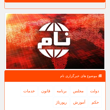
موضوع های خبرگزاری نام
دولت
مجلس
برنامه
قانون
خدمات
حكم
آموزش
رپورتاژ