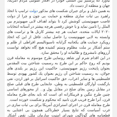
نیاورد كه پرستیژ بین المللی خودرا در افكار عمومی مردم آمریكا،
جهان و منطقه از دست داد.
به همین دلیل و برای جبران شكست های مذكور
دولت
ترامپ با اتخاذ
راهبرد بی ثبات سازی منطقه و حمایت بی چون و چرا از دولت
غاصب صهیونیستی كوشش كرد تا بتواند اهداف لابی صهیونیزم بین
الملل را تامین نماید و با خوش رقصی هرچه بیشتر در آستانه انتخابات
۲۰۲۰ ایالات متحده، حمایت هر چه بیشتر كارتل ها و تراست های
وابسته به لابی صهیونیست را حاصل نماید، غافل از این كه اتخاذ
رویكرد حمایت های یكجانبه گرایانه ناسیونالیسم افراطی از ظلم و
ستم آشكار بر ملت مظلوم وستم كشیده هیچ گاه نخواهد توانست
آرزوهای نامشروع و ظالمانه او را محقق سازد.
در این اقدام شرم آور شاهد رونمایی طرح موسوم به معامله قرن
بودیم كه روح حاكم بر این طرح به رسمیت شناختن بیت المقدس
بعنوان پایتخت رژیم صهیونیستی، حاكمیت این رژیم بر بلندی های
جولان، به رسمیت شناختن آن رژیم بعنوان یك كشور یهودی توسط
فلسطینی ها و سایر اعراب، حق حاكمیت اسرائیل بر غور اردن، نفی
بازگشت آوارگان فلسطینی به وطن، جابجایی طرح های قبلی صلح
در مقابل زمین بجای صلح در مقابل پول و... از محورهای اساسی
چنین طرح ننگین و فریبكارانه ای است كه باید بجای طرح معامله
قرن، آنرا طرح فریب قرن نامید كه محكوم و شكست خورده است.
طرح معامله قرن در اجرای استراتژی آمریكا برای بی ثبات سازی در
غرب آسیاست كه نتایج بسیار خطرناكی همچون بی اعتنایی به
قطعنامه های گوناگون شورای امنیت سازمان ملل، نقض آشكار