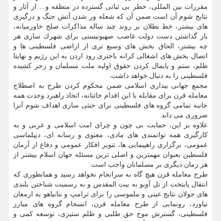
مقررات بین المللی، خطر بی ثباتی گسترده در منطقه و... از آثار و
نتایج شوم آن است ضمن آن كه شعله ور شدن آتش جنگ و درگیری
های بیشتر، خط بطلان بر روند چند ساله مذاكرات صلح خاورمیانه،
باز گذاشتن دست دولت غاصب صهیونیستی برای شهرك سازی هر
چه بیشتر، الحاق بخش های وسیع تری از اراضی فلسطینی ها و
اتصال بخش های اشغالی كرانه باختری رود اردن به این رژیم و نهایتا
ظلم، ستم و پایمال كردن حقوق اولیه ملت مسلمان و زجر كشیده
فلسطینی را به دنبال خواهد داشت.
مجمع جهانی بیداری اسلامی ضمن محكوم كردن طرح به اصطلاح
معامله قرن برای مقابله با این اقدام خائنانه، اتخاذ راهبرد وحدت همه
جانبه تمامی گروه های فلسطینی برای خنثی سازی اهداف شوم آنرا
ضروری می داند.
علاوه بر این، حمایت بی چون و چرای امت اسلامی و عربی و به
كارگیری همه توانمندی های مادی، معنوی و رسانه ای، دیپلماسی
عمومی، برگزاری راهپیمایی ها، تنویر افكار عمومی و دفاع از آرمان
فلسطین بعنوان مهمترین و اصلی ترین مسئله جهان اسلام بیشتر از
هر زمان دیگری بر مسلمانان واجب است.
طرح معامله قرن هیچ گاه به سرانجام نخواهد رسید و همانطوری كه
انتقال پایتخت از تل آویو به بیت المقدس و به رسمیت شناختن بلندی
های جولان نتایج عینی و ملموسی را برای ترامپ و نتانیاهو به ارمغان
نیاورد، رونمایی از طرح معامله قرن، انسجام گروه های مبارز
فلسطینی، گسترش موج حق طلبی و ظلم ستیزی، توسعه كمی و