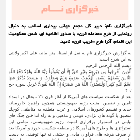
خبرگزاری نام: دبیر كل مجمع جهانی بیداری اسلامی به دنبال
رونمایی از طرح «معامله قرن» با صدور اطلاعیه ای، ضمن محكومیت
این اقدام، آنرا طرح «فریب قرن» نامید.
به گزارش خبرگزاری نام به نقل از ایسنا، متن بیانیه علی اكبر ولایتی
به این شرح است:
«بسم الله الرحمن الرحیم
أَلَّذِینَ أُخْرِجُواْ مِن دِیَرِهِمْ بِغَیْرِ حَقٍّ إِلَّا أَن یَقُولُواْ رَبُّنَا اللَّهُ وَلَوْلَا دَفْعُ اللَّهِ
النَّاسَ بَعْضَهُمْ بِبَعْضٍ لَّهُدِّمَتْ صَوَمِعُ وَبِیَعٌ وَصَلَوَتٌ وَ مَسَجِدُ یُذْكَرُ فِیهَا
اسْمُ اللَّهِ كَثِیراً وَلَیَنصُرَنَّ اللَّهُ مَن یَنصُرُهُ إِنَّ اللَّهَ لَقَوِیٌّ عَزِیزٌ. سوره حج
/۴۰
بعد از شكست سیاست های آمریكا از آغاز قرن ۲۱ تابحال در امتداد
تامین و تضمین امنیت رژیم صهیونیستی همچون راهبرد خاورمیانه
جدید و تقسیم كشورهای اسلامی و عرب منطقه به مناطقی كوچك
منطبق با گونه های نژادی، قومی و مذهبی و به راه انداختن جنگ های
نیابتی در استمرار برقراری امنیت رژیم صهیونیستی، تمامی این
استراتژی ها و طرح های آمریكا در منطقه شكست خورد و آمریكا بعد
از صرف هزینه های فراوان مادی و حیثیتی نه تنها توفیقی به دست