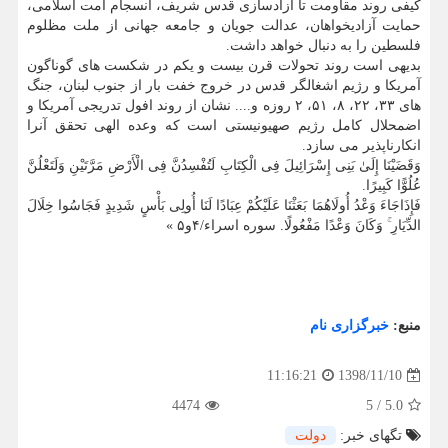
كیفی روند مقاومت تا آزادسازی قدس شریف، انسجام امت اسلامی،
حمایت آزادیخواهان، عدالت جویان و جامعه جهانی از ملت مظلوم
فلسطین را به دنبال خواهد داشت.
بدیهی است روند تحولات قرن بیست و یكم در شكست های گوناگون
آمریكا و رژیم اشغالگر قدس در خروج خفت بار از جنوب لبنان، جنگ
های ۳۳، ۲۲، ۸، ۵۱، ۲ روزه و.... نشان از روند افول تدریجی آمریكا و
اضمحلال كامل رژیم صهیونیستی است كه وعده الهی تحقق آنرا
انكارناپذیر می سازد.
وَقَضَیْنَا إِلَیٰ بَنِی إِسْرَائِیلَ فِی الْكِتَابِ لَتُفْسِدُنَّ فِی الْأَرْضِ مَرَّتَیْنِ وَلَتَعْلُنَّ
عُلُوًّا كَبِیرًا.
فَإِذَاجَاءَ وَعْدُ أُولَاهُمَا بَعَثْنَا عَلَیْكُمْ عِبَادًا لَنَا أُولِی بَأْسٍ شَدِیدٍ فَجَاسُوا خِلَالَ
الدِّیَارِ ۚ وَكَانَ وَعْدًا مَفْعُولًا. سوره اسراء/۴و۵ »
منبع:
خبرگزاری نام
1398/11/10
11:16:21
4474
5
/
5.0
تگهای خبر:
دولت