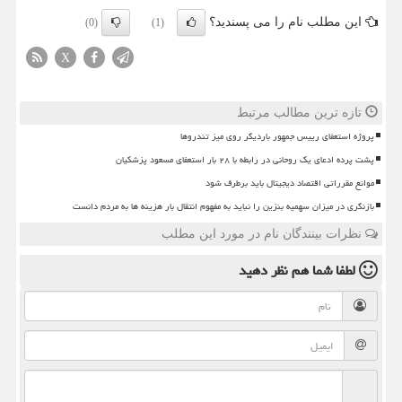
این مطلب نام را می پسندید؟
(0)
(1)
X
تازه ترین مطالب مرتبط
پروژه استعفای رییس جمهور باردیگر روی میز تندروها
پشت پرده ادعای یک روحانی در رابطه با ۲۸ بار استعفای مسعود پزشکیان
موانع مقرراتی اقتصاد دیجیتال باید برطرف شود
بازنگری در میزان سهمیه بنزین را نباید به مفهوم انتقال بار هزینه ها به مردم دانست
نظرات بینندگان نام در مورد این مطلب
لطفا شما هم
نظر دهید