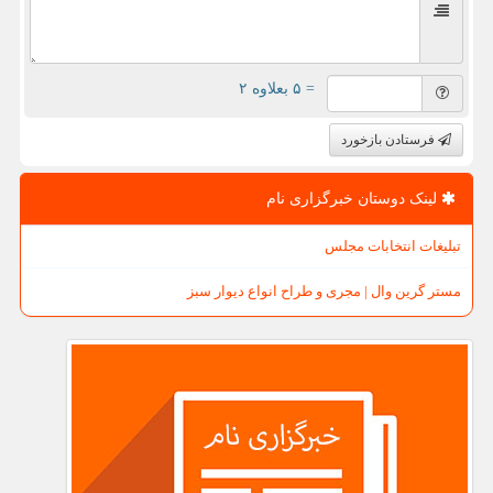
= ۵ بعلاوه ۲
فرستادن بازخورد
لینک دوستان خبرگزاری نام
تبلیغات انتخابات مجلس
مستر گرین وال | مجری و طراح انواع دیوار سبز