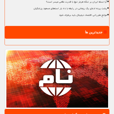
آیا تسلط ایران بر تنگه هرمز تنها با قدرت نظامی میسر است؟
پشت پرده ادعای یک روحانی در رابطه با ۲۸ بار استعفای مسعود پزشکیان
موانع مقرراتی اقتصاد دیجیتال باید برطرف شود
جدیدترین ها