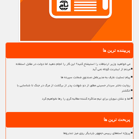
پربیننده ترین ها
می خواهید وزیر ارتباطات را استیضاح کنید؟ این کار را انجام دهید اما دولت در مقابل استفاده
مردم از اینترنت کوتاه نمی آید
پیام تسلیت عارف به مدیرعامل صندوق ضمانت سپرده ها
روایت دختر سردار حسینی مطلق از دو شهادت پدر از برگشت از مرگ در جنگ تا شناسایی با
انگشتر
خط و نشان نبویان برای تیم مذاکره کننده مطالبه گری را رها نخواهیم کرد
پربحث ترین ها
پروژه استعفای رییس جمهور باردیگر روی میز تندروها