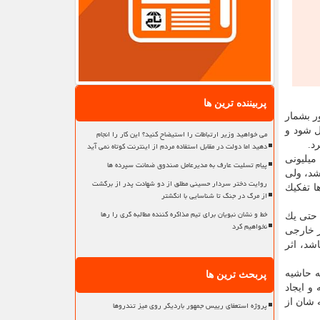
پربیننده ترین ها
ر بشمار
ل شود و
می خواهید وزیر ارتباطات را استیضاح کنید؟ این کار را انجام
دهید اما دولت در مقابل استفاده مردم از اینترنت کوتاه نمی آید
د.
در ابعاد اقتصادی همچون ایران باید بدانیم كه ما یك روستا نیستیم كه اگر كسی دورمان خط كشید، از گرسنگی بمیریم. ما یك اقتصاد ۸۵ میلیونی
پیام تسلیت عارف به مدیرعامل صندوق ضمانت سپرده ها
شد، ولی
روایت دختر سردار حسینی مطلق از دو شهادت پدر از برگشت
ین ها تفكیك
از مرگ در جنگ تا شناسایی با انگشتر
خط و نشان نبویان برای تیم مذاکره کننده مطالبه گری را رها
 حتی یك
نخواهیم کرد
ی رسد، یعنی هر تدبیر خارجی
شد، اثر
ه حاشیه
پربحث ترین ها
و ایجاد
 شان از
پروژه استعفای رییس جمهور باردیگر روی میز تندروها