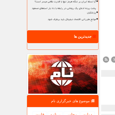
آیا تسلط ایران بر تنگه هرمز تنها با قدرت نظامی میسر است؟
پشت پرده ادعای یک روحانی در رابطه با ۲۸ بار استعفای مسعود
پزشکیان
موانع مقرراتی اقتصاد دیجیتال باید برطرف شود
جدیدترین ها
موضوع های خبرگزاری نام
دولت
مجلس
برنامه
قانون