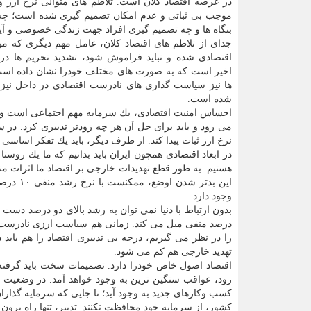
در عرصه اقتصاد كلان است. تلاطم های متوالی نرخ ارز و
موجب بی ثباتی و عدم امكان تصمیم گیری شده است؛ چه
بنگاه ها و چه تصمیم گیری افراد جهت زندگی خصوصی و آی
جدای از تلاطم های اقتصاد كلان، عامل مهم دیگری كه م
اقتصادی شده و نباید فراموش شود، تشدید تحریم ها در
اخیر است كه به صورت های مختلف خودرا نشان داده است.
ها نیز سیاست گذاری های نادرست اقتصادی در داخل نیز 
شده است.
احساس امنیت اقتصادی، یك سرمایه مهم اجتماعی است و فق
می رود و باید برای حل آن هر چه زودتر تدبیری كرد. در 
نرخ ارز ثبات پیدا كند. از طرف دیگر، باید یك تفكر اساسی 
هستیم. به طور قطع تهدیدات خارجی بر اقتصاد ما اثرات منف
این بدت
وجود دارد.
بدون ارتباط با دنیا نمی توان به رشد بالای دو درصد دست 
را در نظر می گیریم، درجه بی تدبیری اقتصاد را هم باید
تهدید خارجی هم كم می شود.
اقتصاد اصول خاص خودرا دارد. تصمیمات سخت باید گرفته 
رود، عواقب سنگین ترین به وجود خواهد آمد. در وضعیت فع
كسب وكارهای جدید به وجود آید؛ تا جایی كه سرمایه گذاران
كشور، از سرمایه خود محافظت نكنند. تدبیر، تنها راه برون