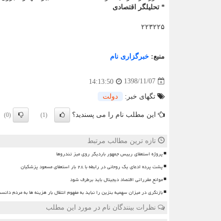
* تحلیلگر اقتصادی
۲۲۳۲۲۵
منبع:
خبرگزاری نام
1398/11/07
14:13:50
تگهای خبر:
دولت
این مطلب نام را می پسندید؟
(0)
(1)
تازه ترین مطالب مرتبط
پروژه استعفای رییس جمهور باردیگر روی میز تندروها
پشت پرده ادعای یک روحانی در رابطه با ۲۸ بار استعفای مسعود پزشکیان
موانع مقرراتی اقتصاد دیجیتال باید برطرف شود
بازنگری در میزان سهمیه بنزین را نباید به مفهوم انتقال بار هزینه ها به مردم دانس
نظرات بینندگان نام در مورد این مطلب