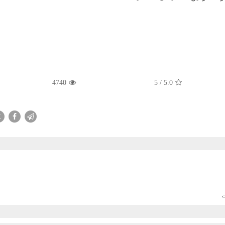
4740
5
/
5.0
X
ت