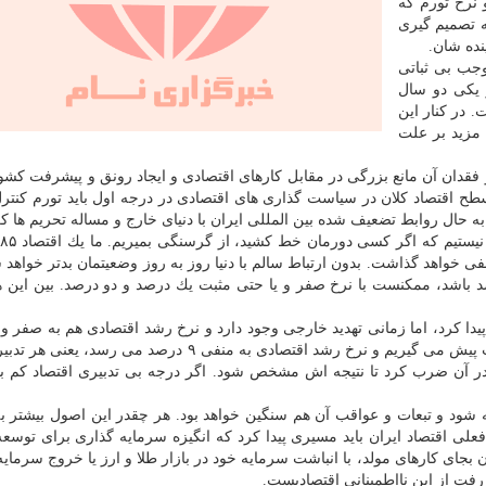
 نرخ تورم كه
 تصمیم گیری
نده شان.
وجب بی ثباتی
 یكی دو سال
 در كنار این
مزید بر علت
دان آن مانع بزرگی در مقابل كارهای اقتصادی و ایجاد رونق و پیشرفت كشو
سطح اقتصاد كلان در سیاست گذاری های اقتصادی در درجه اول باید تورم كنتر
به حال روابط تضعیف شده بین المللی ایران با دنیای خارج و مساله تحریم ها كر
ی خواهد گذاشت. بدون ارتباط سالم با دنیا روز به روز وضعیتمان بدتر خواهد 
ر شدن اوضع، ممكنست با نرخ رشد منفی ۱۰ درصد باشد، ممكنست با نرخ صفر و یا حتی مثبت یك درصد و دو درصد. بین ا
پیدا كرد، اما زمانی تهدید خارجی وجود دارد و نرخ رشد اقتصادی هم به صفر و
درصد منفی میل می كند. زمانی هم سیاست ارزی نادرست پیش می گیریم و نرخ رشد اقتصادی به منفی ۹ درصد م
 در آن ضرب كرد تا نتیجه اش مشخص شود. اگر درجه بی تدبیری اقتصاد كم با
شود و تبعات و عواقب آن هم سنگین خواهد بود. هر چقدر این اصول بیشتر ب
لی اقتصاد ایران باید مسیری پیدا كرد كه انگیزه سرمایه گذاری برای توسعه 
 بجای كارهای مولد، با انباشت سرمایه خود در بازار طلا و ارز یا خروج سرمایه
 رفت از این نااطمینانی اقتصادیست.