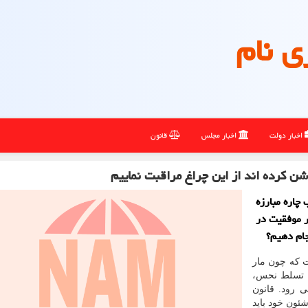
ی نام
اخبار دولت
اخبار مجلس
قانون
وشن كرده اند از این چراغ مراقبت نماییم
 چاره مبارزه
ر موفقیت در
نجام دهیم؟
 كه چون مار
ین تسلط نحس،
 رود. قانون
ئون خود باید