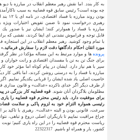
به كار بندد. اما نقش رهبر معظم انقلاب در مبارزه با دیو
چه بوده است؟ رئیس سابق قوه قضاییه به سبب ناكارآمد
بودن روند مبارزه ب
رهبری درخواست نمود تا ضمن تفویض اختیارات ویژه ب
مبارزه با فساد را هموارتر كنند؛ ایشان نیز با صدور یك
قابل توجه و فراموش نشدنی ای ایفا كردند، نقشی كه برای ت
با تمام وجود كوشید. رهبر معظم انقلاب در این استجازه ف
مورد اتقان احكام دادگاهها دقت لازم را سفارش فرمائید.»
ایش
پرونده
برای جنگ تن به تن با مفسدان اقتصادی و رانت خواران و
سپر با هم نیاز دارد. ایشان در پیام كوتاه اما مؤثر خود 
خاصیت اصلی یاد شده ایشان را قربانی یكدیگر نماییم. ا
از طرف دیگر اگر خدای ناكرده «عدالت» و قانون مداری ف
مظلومان بلاگردان آنان شوند.
قوه قضاییه كار بزرگی در پی
برای موفقیت دارد. باید رئیس محترم قوه قضاییه را یاری ن
رئیسی همواره التزام خود به لزوم پاكی و سلامت قضا
چراغ مراقبت نماییم تا بازیگران اصلی دروغ و تباهی، نتو
ریاست محترم قوه قضاییه را در این راه یاری كنیم؛ نوبت م
كشور، یار و همراه او باشیم. 22322317