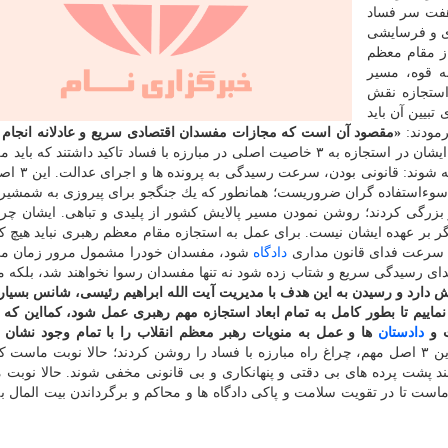
 هفت سر فساد
ی و فرسایشی
ا فساد اقتصادی، در نامه ای با ۱۲ بند از مقام معظم
ه قوه، مسیر
 استجازه نقش
بیین آن باید
رمودند:
«مقصود آن است كه مجازات مفسدان اقتصادی سریع و عادلانه انجام گ
ان در استجازه به ۳ خاصیت اصلی در مبارزه با فساد تاكید داشتند كه باید من بعد در
ها و موارد مرتبط به این مساله مؤكدا 
 سوءاستفاده گران ضروریست؛ همانطور كه یك جنگجو برای پیروزی به شمشیر 
كار بزرگی كردند؛ روشن نمودن مسیر پالایش كشور از پلیدی و تباهی. ایشان چر
گر سرعت فدای قانون مداری
دادگاه
شود، مفسدان خودرا مشمول مرور زمان می 
دای رسیدگی سریع و شتاب زده شود نه تنها مفسدان رسوا نخواهند شد، بلكه
ش دارد و رسیدن به این هدف با مدیریت آیت الله ابراهیم رئیسی، شانس بسیار
ماییم تا بطور كامل به تمام ابعاد استجازه مهم رهبری عمل شود، كمااین كه آ
ت و
دادستان
ها و عمل به منویات رهبر معظم انقلاب را با تمام وجود نشان دا
سرعت، قانونی بودن و البته «عدالت». رهبری با تاكید بر این ۳ اصل مهم، چراغ راه مبارزه با فساد را روشن كردند؛ حالا نوبت م
انند پشت پرده های بی دقتی و پنهانكاری و بی قانونی مخفی شوند. حالا نوبت 
است تا در تقویت سلامت و پاكی دادگاه ها و محاكم و برگرداندن بیت المال به