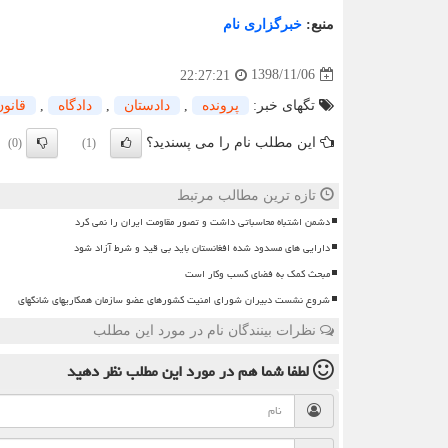
منبع:
خبرگزاری نام
1398/11/06
22:27:21
تگهای خبر:
پرونده
,
دادستان
,
دادگاه
,
قانون
این مطلب نام را می پسندید؟
(0)
(1)
تازه ترین مطالب مرتبط
دشمن اشتباه محاسباتی داشت و تصور مقاومت ایران را نمی کرد
دارایی های مسدود شده افغانستان باید بی قید و شرط آزاد شود
مبحث کمک به فضای کسب وکار است
شروع نشست دبیران شورای امنیت کشورهای عضو سازمان همکاریهای شانگهای
نظرات بینندگان نام در مورد این مطلب
لطفا شما هم
در مورد این مطلب
نظر دهید