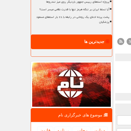
پروژه استعفای رییس جمهور باردیگر روی میز تندروها
آیا تسلط ایران بر تنگه هرمز تنها با قدرت نظامی میسر است؟
پشت پرده ادعای یک روحانی در رابطه با ۲۸ بار استعفای مسعود
پزشکیان
جدیدترین ها
موضوع های خبرگزاری نام
دولت
مجلس
برنامه
قانون