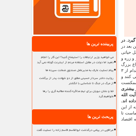
یرد. در
پربیننده ترین ها
در نظر گرفته شوند: قانونی بودن، سرعت رسیدگی به پرونده ها و اجرای عدالت. این ۳ اصل حیاتی
می خواهید وزیر ارتباطات را استیضاح کنید؟ این کار را انجام
و زره و
دهید اما دولت در مقابل استفاده مردم از اینترنت کوتاه نمی آید
اغ بزرگ
پیام تسلیت عارف به مدیرعامل صندوق ضمانت سپرده ها
مبارزه با فساد را به درستی روشن كردند، اما باقی كار دیگر بر عهده ایشان نیست. برای عمل به استجازه مقام معظم رهبری نباید هیچ كدام از ۳
كنند و
روایت دختر سردار حسینی مطلق از دو شهادت پدر از برگشت
از مرگ در جنگ تا شناسایی با انگشتر
 ممكنست
 بیشتری
خط و نشان نبویان برای تیم مذاکره کننده مطالبه گری را رها
یت الله
نخواهیم کرد
ده اند.
است كه از این
ماست تا
پربحث ترین ها
 اقتصاد
عراقچی در پیامی درگذشت ابوالقاسم قاسم زاده را تسلیت گفت