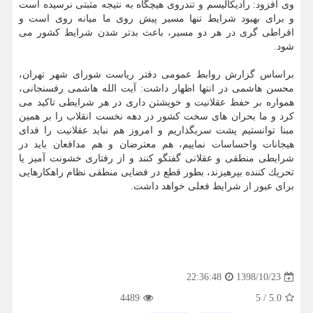
وی افزود: رادیكالیسم و تندروی هیچگاه به نتیجه مثبتی نرسیده است
و برای بهبود شرایط تنها مسیر پیش روی ما میانه روی است و
افراطی گری در هر دو مسیر، باعث بدتر شدن شرایط كشور می
شود.
براساس گزارش روابط عمومی دفتر ریاست شورای شهر تهران،
محسن هاشمی در انتها اظهار داشت: آیت الله هاشمی رفسنجانی،
همواره بر حفظ عقلانیت و خویشتن داری در هر شرایطی تاكید می
كرد و ما بحران های سخت كشور در دهه نخست انقلاب را بر همین
مبنا توانستیم پشت سربگذاریم و امروز هم نباید عقلانیت را فدای
هیجانات واحساسات نماییم، هم معترضان و هم مدافعان باید در
شرایطی منطقی و عقلانی گفتگو كنند و از رفتاری خشونت آمیز یا
تحریك كننده بپرهیزند، بطور قطع در فضایی منطقی نظام راهكارهایی
برای عبور از شرایط فعلی خواهد داشت.
1398/10/23
22:36:48
4489
5
/
5.0