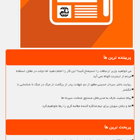
پربیننده ترین ها
می خواهید وزیر ارتباطات را استیضاح کنید؟ این کار را انجام دهید اما دولت در مقابل استفاده
مردم از اینترنت کوتاه نمی آید
روایت دختر سردار حسینی مطلق از دو شهادت پدر از برگشت از مرگ در جنگ تا شناسایی با
انگشتر
پیام تسلیت عارف به مدیرعامل صندوق ضمانت سپرده ها
خط و نشان نبویان برای تیم مذاکره کننده مطالبه گری را رها نخواهیم کرد
پربحث ترین ها