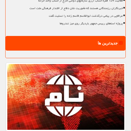
فعالیت 124 فقره حساب ارزی سازمانهای دولتی خارج از حساب واحد خزانه
خبرنگاران رزمندگانی هستند که مأموریت شان دفاع از اقتدار فرهنگی ملت است
عراقچی در پیامی درگذشت ابوالقاسم قاسم زاده را تسلیت گفت
پروژه استعفای رییس جمهور باردیگر روی میز تندروها
جدیدترین ها