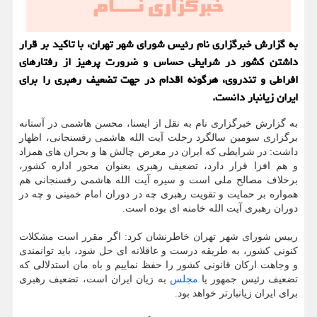
به گزارش خبرگزاری نام رئیس شورای شهر تهران، با تاكید بر قرار
داشتن كشور در شرایطی حساس و ضرورت پرهیز از رفتارهای
افراطی و تندروی، هرگونه اقدام در جهت تضعیف رهبری را برای
ایران زیانبار دانست.
به گزارش خبرگزاری نام به نقل از ایسنا، محسن هاشمی در آستانه
برگزاری سومین سالگرد رحلت آیت الله هاشمی رفسنجانی، اظهار
داشت: در شرایطی كه ایران در معرض چالش ها و بحران های همزاد
و هم افزا قرار دارد، تضعیف رهبری بعنوان محور اداره كشور،
برخلاف مصالح ملی است و سیره آیت الله هاشمی رفسنجانی هم
همواره بر حمایت و تقویت رهبری چه در دوران امام خمینی و چه در
دوران رهبری آیت الله خامنه ای بوده است.
رییس شورای شهر تهران خاطرنشان كرد: اگر مقرر است مشكلات
كنونی كشور، به طریقه درست و عاقلانه ای حل شود، باید توانمندی
و وجاهت اركان قانونی كشور را حفظ نماییم و باه مان استدلالی كه
تضعیف رئیس جمهور یا
مجلس
به زیان ایران است، تضعیف رهبری
برای ایران زیانبارتر خواهد بود.