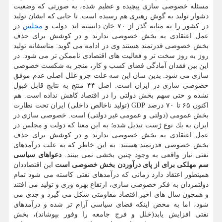
مسئله خصوصی سازی پیچیده و عظیم شده، به صورتی كه وضعیت
دشوار تولید به گوش رهبری هم رسیده است. تا جایی كه ایشان تولید
در كشور را به مثابه گذر از ۷۰ خان دانسته اند. دولت و
مجلس
در
عمل اعتقادی به بخش خصوصی ندارند و در كوشش برای حذف
بخش خصوصی قدرتمند هستند وی در ادامه می گوید: متاسفانه تولید
روز به روز سخت تر و فعالیت های اقتصادی ناممكن تر می شود. در
این بین فقدان آمادگی فضای كسب و كار، منجر به شكست خصوصی
سازی می شود. بدین سان این سه علت جزو علل اصلی عدم موفق
خصوصی سازی در ایران است. اصل ۴۴ منتج به نتایج قابل قبول
نشده و حتی سهم بخش دولتی را در اقتصاد كاهش نداده است. هم
اكنون ۶۵ تا ۷۰ درصد GDP (تولید ناخالص داخلی) ایران تحت نظارت
بخش عمومی (دولتی و عمومی غیر دولتی) است. خصوصی سازی در
ایران به یك نوع ژست تبدیل شده؛ به این معنا كه دولت و مجلس در
عمل اعتقادی به بخش خصوصی ندارند و در كوشش برای حذف
بخش خصوصی قدرتمند هستند. به این خاطر كه به علت درآمدهای
نفتی نیاز واقعی به وجود چنین بخشی نمی بینند.
دعواهای سیاسی
سم مهلكی برای از پای درآوردن بخش خصوصی است
این اقتصاددان
همینطور اعتقاد دارد زمانی كه درآمدهای نفتی كاسته می شود تمام
دولتمردان به فكر خصوصی سازی، ارتقاع بهره وری و تولید می افتند
و همچون سال های اخیر اقتصاد مقاومتی شكل می گیرد و جدی می
شود، اما به محض اینكه فضای سیاسی آرام تر شده و درآمدهای
نفتی افزایش یابد(خلل و فرج جامعه را وفور بپوشاند)، بخش