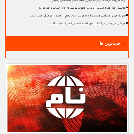
پیام تبریک فرمانده قرارگاه مرکزی خاتم الانبیا به محسن رضایی
فعالیت 124 فقره حساب ارزی سازمانهای دولتی خارج از حساب واحد خزانه
خبرنگاران رزمندگانی هستند که مأموریت شان دفاع از اقتدار فرهنگی ملت است
عراقچی در پیامی درگذشت ابوالقاسم قاسم زاده را تسلیت گفت
جدیدترین ها