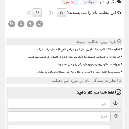
تگهای خبر:
دولت
,
مجلس
این مطلب نام را می پسندید؟
(0)
(1)
X
تازه ترین مطالب مرتبط
فعالیت 124 فقره حساب ارزی سازمانهای دولتی خارج از حساب واحد خزانه
خبرنگاران رزمندگانی هستند که مأموریت شان دفاع از اقتدار فرهنگی ملت است
پروژه استعفای رییس جمهور باردیگر روی میز تندروها
پشت پرده ادعای یک روحانی در رابطه با ۲۸ بار استعفای مسعود پزشکیان
نظرات بینندگان نام در مورد این مطلب
لطفا شما هم
نظر دهید