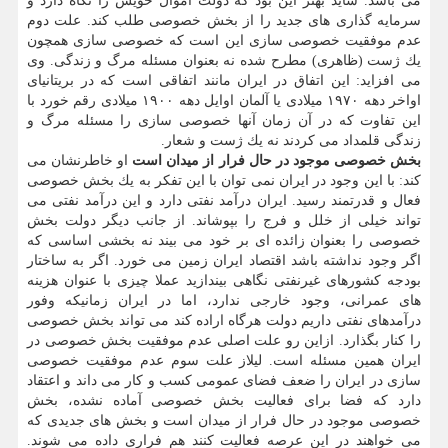
می باشد. شاید بهتر این بود كه دولت اموال خویش را نگاه دارد و
سرمایه گذاری های جدید را از بخش خصوصی طلب كند. علت دوم
عدم موفقیت خصوصی سازی این است كه خصوصی سازی همچون
یك ژست (ظاهری) مطرح شده نه بعنوان مسئله مرگ و زندگی. وی
می افزاید: این اتفاق در ایران مانند اتفاقی است كه در بریتانیای
اواخر دهه ۱۹۷۰ میلادی یا آلمان اوایل دهه ۱۹۰۰ میلادی رقم خورد با
این تفاوت كه در آن زمان آنها خصوصی سازی را مسئله مرگ و
زندگی قلمداد می كردند نه یك ژست و شعار.
بخش خصوصی موجود در حال فرار از میدان است
او خاطرنشان می
كند: با این وجود در ایران نمی توان با این تفكر به یك بخش خصوصی
فعال و قدرتمند رسید. ایران درآمد نفتی دارد و این درآمد نفتی می
تواند خیلی از خلل و فرج را بپوشاند. از جانب دیگر دولت بخش
خصوصی را بعنوان زائده ای بر خود می بیند نه بخشی اساسی كه
اگر وجود نداشته باشد اقتصاد ایران زمین می خورد. اگر به ساختار
بودجه كشورهای غیرنفتی نگاهی بیندازید عملا چیزی با عنوان هزینه
های عمرانی، وجود خارجی ندارد، اما در ایران زمانیكه وفور
درآمدهای نفتی داریم دولت هرگاه اراده كند می تواند بخش خصوصی
را كنار بگذارد. ازاین رو علت اصلی عدم موفقیت بخش خصوصی در
ایران همین مسئله است. لیلاز علت سوم عدم موفقیت خصوصی
سازی در ایران را ضعف فضای عمومی كسب و كار می داند و اعتقاد
دارد كه فضا برای فعالیت بخش خصوصی آماده نشده، بخش
خصوصی موجود در حال فرار از میدان است و بخش های جدیدی كه
می خواهند در این عرصه فعالیت كنند هم فراری داده می شوند.