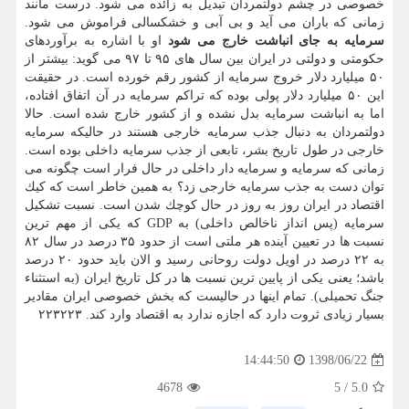
خصوصی در چشم دولتمردان تبدیل به زائده می شود. درست مانند
زمانی كه باران می آید و بی آبی و خشكسالی فراموش می شود.
سرمایه به جای انباشت خارج می شود
او با اشاره به برآوردهای
حكومتی و دولتی در ایران بین سال های ۹۵ تا ۹۷ می گوید: بیشتر از
۵۰ میلیارد دلار خروج سرمایه از كشور رقم خورده است. در حقیقت
این ۵۰ میلیارد دلار پولی بوده كه تراكم سرمایه در آن اتفاق افتاده،
اما به انباشت سرمایه بدل نشده و از كشور خارج شده است. حالا
دولتمردان به دنبال جذب سرمایه خارجی هستند در حالیكه سرمایه
خارجی در طول تاریخ بشر، تابعی از جذب سرمایه داخلی بوده است.
زمانی كه سرمایه و سرمایه دار داخلی در حال فرار است چگونه می
توان دست به جذب سرمایه خارجی زد؟ به همین خاطر است كه كیك
اقتصاد در ایران روز به روز در حال كوچك شدن است. نسبت تشكیل
سرمایه (پس انداز ناخالص داخلی) به GDP كه یكی از مهم ترین
نسبت ها در تعیین آینده هر ملتی است از حدود ۳۵ درصد در سال ۸۲
به ۲۲ درصد در اویل دولت روحانی رسید و الان باید حدود ۲۰ درصد
باشد؛ یعنی یكی از پایین ترین نسبت ها در كل تاریخ ایران (به استثناء
جنگ تحمیلی). تمام اینها در حالیست كه بخش خصوصی ایران مقادیر
بسیار زیادی ثروت دارد كه اجازه ندارد به اقتصاد وارد كند. ۲۲۳۲۲۳
1398/06/22
14:44:50
4678
5
/
5.0