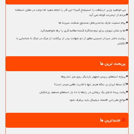
می خواهید وزیر ارتباطات را استیضاح کنید؟ این کار را انجام دهید اما دولت در مقابل استفاده
مردم از اینترنت کوتاه نمی آید
پیام تسلیت عارف به مدیرعامل صندوق ضمانت سپرده ها
خط و نشان نبویان برای تیم مذاکره کننده مطالبه گری را رها نخواهیم کرد
روایت دختر سردار حسینی مطلق از دو شهادت پدر از برگشت از مرگ در جنگ تا شناسایی با
انگشتر
پربحث ترین ها
پروژه استعفای رییس جمهور باردیگر روی میز تندروها
آیا تسلط ایران بر تنگه هرمز تنها با قدرت نظامی میسر است؟
پشت پرده ادعای یک روحانی در رابطه با ۲۸ بار استعفای مسعود پزشکیان
موانع مقرراتی اقتصاد دیجیتال باید برطرف شود
جدیدترین ها