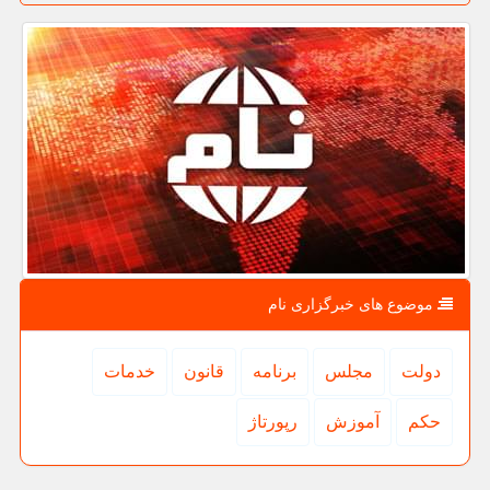
موضوع های خبرگزاری نام
دولت
مجلس
برنامه
قانون
خدمات
حكم
آموزش
رپورتاژ