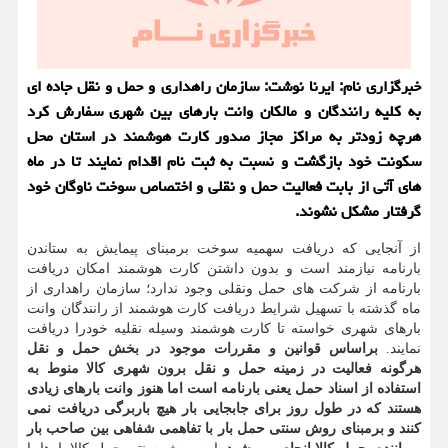
خبرگزاری نام: ایرنا نوشت: سازمان راهداری و حمل و نقل جاده ای
به كلیه رانندگان و مالكان وانت بارهای بین شهری سفارش كرد
هرچه زودتر به مراكز مجاز صدور كارت هوشمند در استان محل
سكونت خود بازگشت و نسبت به ثبت نام اقدام نمایند تا در ماه
های آتی از بابت فعالیت حمل و نقلی و اختصاص سوخت ناوگان خود
گرفتار مشكل نشوند.
از آنجایی كه دریافت سهمیه سوخت برمبنای پیمایش به ستاندن
بارنامه نیازمند است و بدون داشتن كارت هوشمند امكان دریافت
بارنامه از شركت های حمل ونقلی وجود ندارد؛ سازمان راهداری از
ماه گذشته با تسهیل شرایط دریافت كارت هوشمند از رانندگان وانت
بارهای شهری خواسته تا كارت هوشمند وسیله نقلیه خودرا دریافت
نمایند.
براساس قوانین و مقررات موجود در بخش حمل و نقل
هرگونه فعالیت در زمینه حمل و نقل برون شهری كالا منوط به
استفاده از اسناد حمل یعنی بارنامه است اما هنوز وانت بارهای زیادی
هستند كه در طول روز برای جابجایی بار هیچ باربرگی دریافت نمی
كنند و برمبنای روش سنتی حمل بار با تفاهمی شفاهی بین صاحب بار