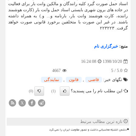
اسناد حمل صورت گیرد كلیه رانندگان و مالكین وانت بار برای فعالیت
در جاده های برون شهری بایستی اسناد حمل وانت بار (كارت هوشمند
راننده، كارت هوشمند وانت بار، بارنامه و... و.) به همراه داشته
باشند. در غیر این صورت با متخلفین برخورد قانونی صورت خواهد
گرفت. ۲۲۳۲۲۳
منبع:
خبرگزاری نام
1398/10/20
16:24:08
4667
5
/
5.0
تگهای خبر:
قاضی
,
قانون
,
نمایندگی
این مطلب نام را می پسندید؟
(0)
(1)
X
تازه ترین مطالب مرتبط
دشمن اشتباه محاسباتی داشت و تصور مقاومت ایران را نمی کرد