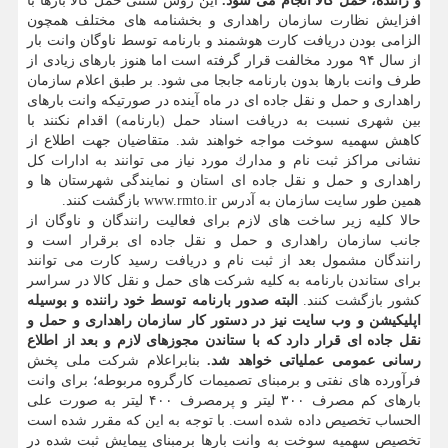
و راننده، حمل كالا انجام می شود.
این روش سنتی حمل كالا بارها با
افزایش نظارت سازمان راهداری و بخشنامه های مختلف همچون
الزامی بودن دریافت كارت هوشمند و بارنامه توسط ناوگان وانت بار
از سال ۹۴ مورد مخالفت قرار گرفته است اما هنوز بارهای زیادی از
طرف وانت بارها بدون بارنامه جابجا می شود. بر طبق اعلام سازمان
راهداری و حمل و نقل جاده ای در ماه آینده در صورتیكه وانت بارهای
بین شهری نسبت به دریافت اسناد حمل (بارنامه) اقدام نكنند با
كاهش سهمیه سوخت مواجه خواهند شد. متقاضیان جهت اطلاع از
نشانی مراكز ثبت نام و مدارك مورد نیاز می توانند به ادارات كل
راهداری و حمل و نقل جاده ای استان و نمایندگی شهرستان ها و
همین طور سایت سازمان به آدرس www.rmto.ir بازگشت كنند.
حالا كلیه زیر ساخت های لازم برای فعالیت رانندگان و ناوگان از
جانب سازمان راهداری و حمل و نقل جاده ای برقرار است و
رانندگان مشمول بعد از ثبت نام و دریافت رسید كارت می توانند
برای ستاندن بارنامه به كلیه شركت های حمل و نقل كالا در سراسر
كشور بازگشت كنند.
البته صدور بارنامه توسط خود راننده و بوسیله
اپلیكیشن و وب سایت نیز در دستور كار سازمان راهداری و حمل و
نقل جاده ای قرار دارد كه با ستاندن مجوزهای لازم و بعد از اطلاع
رسانی عمومی عملیاتی خواهد شد.
بنابراعلام شركت ملی پخش
فرآورده های نفتی و برمبنای تصمیمات كارگروه مربوطه؛ برای وانت
بارهای كم مصرف ۳۰۰ لیتر و پرمصرف ۴۰۰ لیتر به صورت علی
الحساب تخصیص داده شده است. با توجه به این كه مقرر شده است
تخصیص سهمیه سوخت به وانت بارها برمبنای پیمایش ثبت شده در