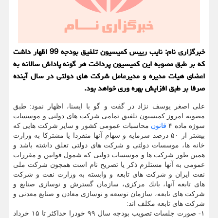
خبرگزاری نام: نایب رییس كمیسیون تلفیق بودجه 99 اظهار داشت
كه بر طبق مصوبه این كمیسیون پرداخت هر گونه پاداش سالانه به
اعضای هیات مدیره و مدیرعامل شركت های دولتی در سال آینده
صرفا بر طبق افزایش بهره وری خواهد بود.
علی اصغر یوسف نژاد در گفت و گو با ایسنا، اظهار نمود: طبق
مصوبه امروز كمیسیون تلفیق تمامی شركت های دولتی و موسسات
سوژه ماده ۴
قانون
محاسبات عمومی كشور و سایر شركت هایی كه
بیشتر از ۵۰ درصد سرمایه و سهام آنها منفردا یا مشتركا به وزارت
خانه ها، موسسات دولتی و شركت های دولتی تعلق داشته باشد و
همین طور شركت ها و موسسات دولتی كه شمول قوانین و مقررات
عمومی به آنها مستلزم ذكر یا تصریح نام است همچون شركت ملی
نفت ایران و شركت های تابعه و وابسته به وزارت نفت و شركت
های تابعه آنها، بانك مركزی، سازمان گسترش و نوسازی صنایع و
شركت های تابعه، سازمان توسعه و نوسازی معادن و صنایع معدنی و
شركت های تابعه مكلف اند:
۱- صورت جلسات تصویب بودجه سال ۹۹ خودرا حداكثر تا ۱۵ خرداد