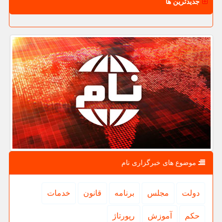
جدیدترین ها
موضوع های خبرگزاری نام
دولت
مجلس
برنامه
قانون
خدمات
حكم
آموزش
رپورتاژ