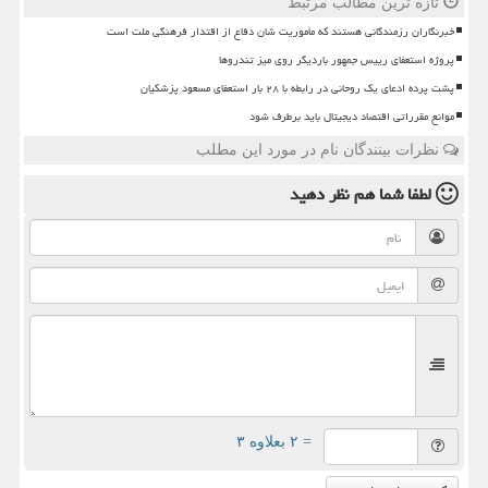
تازه ترین مطالب مرتبط
خبرنگاران رزمندگانی هستند که مأموریت شان دفاع از اقتدار فرهنگی ملت است
پروژه استعفای رییس جمهور باردیگر روی میز تندروها
پشت پرده ادعای یک روحانی در رابطه با ۲۸ بار استعفای مسعود پزشکیان
موانع مقرراتی اقتصاد دیجیتال باید برطرف شود
نظرات بینندگان نام در مورد این مطلب
لطفا شما هم
نظر دهید
= ۲ بعلاوه ۳