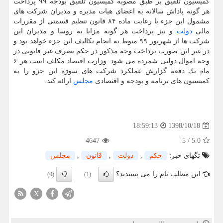
كمیسیون تلفیق بر طبق مصوبه كمیسیون تلفیق بودجه ۹۹ پرداخت
هر گونه پاداش سالانه به اعضای هیات مدیره و مدیران شركت های
مشمول این جزء با رعایت ماده ۸۴ قانون تنظیم قسمتی از مقررات
مالی
دولت
و نیز پرداخت هر گونه مزایا به روسا و مدیران این
شركت ها از شهریور ۹۹ منوط به انجام تكالیف این جزء خواهد بود و
در غیر این صورت پرداخت وجه مذكور در حكم تصرف غیر قانونی در
وجه اموال دولتی شمرده می شود. وزارت اقتصاد مكلف است هر ۶
ماه یك دفعه گزارش عملكرد شركت های سوژه این جزو را به
كمیسیون های برنامه و بودجه و اقتصادی
مجلس
ارائه كند.
1398/10/18
18:59:13
4647
5
/
5.0
تگهای خبر:
حكم
,
دولت
,
قانون
,
مجلس
این مطلب نام را می پسندید؟
(0)
(1)
X