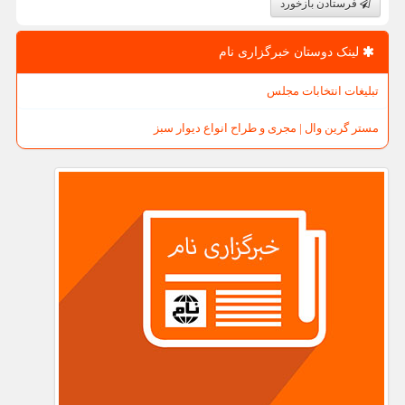
فرستادن بازخورد
لینک دوستان خبرگزاری نام
تبلیغات انتخابات مجلس
مستر گرین وال | مجری و طراح انواع دیوار سبز