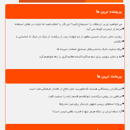
پربیننده ترین ها
می خواهید وزیر ارتباطات را استیضاح کنید؟ این کار را انجام دهید اما دولت در مقابل استفاده
مردم از اینترنت کوتاه نمی آید
روایت دختر سردار حسینی مطلق از دو شهادت پدر از برگشت از مرگ در جنگ تا شناسایی با
انگشتر
پیام تسلیت عارف به مدیرعامل صندوق ضمانت سپرده ها
خط و نشان نبویان برای تیم مذاکره کننده مطالبه گری را رها نخواهیم کرد
پربحث ترین ها
خبرنگاران رزمندگانی هستند که مأموریت شان دفاع از اقتدار فرهنگی ملت است
عراقچی در پیامی درگذشت ابوالقاسم قاسم زاده را تسلیت گفت
پروژه استعفای رییس جمهور باردیگر روی میز تندروها
آیا تسلط ایران بر تنگه هرمز تنها با قدرت نظامی میسر است؟