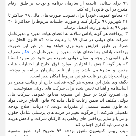
۹۹ برای ستاندن تاییدیه از سازمان برنامه و بودجه بر طبق ارقام
مندرج در این قانون ارائه كند.
۲- مجامع عمومی خودرا برای تصویب صورت های مالی ۹۸ حداكثر تا
۳۱ شهریور ۹۹ برگزار كنند و صورت جلسات مربوط را حداكثر تا ۳۰
مهر ۹۹ به تایید وزارت اقتصاد برساند.
۳- پرداخت هر گونه پاداش سالانه به اعضای هیات مدیره و مدیرعامل
شركت های دولتی در سال ۹۹ با رعایت ماده ۸۴ قانون الحاق دو،
صرفا بر طبق افزایش بهره وری خواهد بود. در غیر این صورت
پرداخت پاداش به اعضای هیات مدیره و مدیرعامل در
حكم
تصرف
غیر قانونی در وجه و اموال دولتی شمرده می شود. در موارد استثنا
كه هر گونه كاهش یا افزایش موارد فوق خارج از اختیارات هیات
مدیره و مدیرعامل باشد پس از تایید سازمان برنامه و بودجه،
پرداخت پاداش در قالب قوانین مربوط امكان پذیر است.
بگفته وی طبق این مصوبه هر گونه فعالیت خارج از وظایف مندرج در
اساسنامه و اهداف تعیین شده برای شركت های دولتی ممنوعست.
وی تصریح كرد: بر طبق این مصوبه مجامع عمومی شركت های
دولتی مكلف اند ضمن رعایت كامل ماده ۷۵ قانون الحاق برخی مواد
به قانون تنظیم قسمتی از مقررات دولت. ۲- درباب اصلاح بودجه
تفصیلی شركت، از هرگونه تغییر در هزینه های پرسنلی شامل حقوق
و مزایا و سایر پرداختی های رفاهی به كاركنان شركت و كاهش هزینه
های سرمایه گذاری اجتناب كند.
نایب رییس كمیسیون تلفیق بودجه ۹۹ تصریح كرد: طبق مصوبه