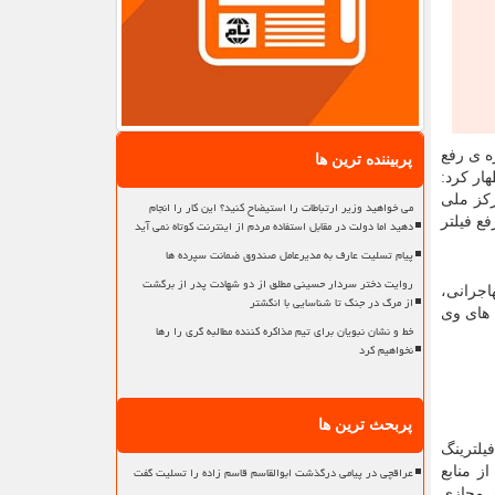
ه ی رفع
پربیننده ترین ها
ار کرد:
رکز ملی
می خواهید وزیر ارتباطات را استیضاح کنید؟ این کار را انجام
ع فیلتر
دهید اما دولت در مقابل استفاده مردم از اینترنت کوتاه نمی آید
پیام تسلیت عارف به مدیرعامل صندوق ضمانت سپرده ها
روایت دختر سردار حسینی مطلق از دو شهادت پدر از برگشت
اجرانی،
از مرگ در جنگ تا شناسایی با انگشتر
 های وی
خط و نشان نبویان برای تیم مذاکره کننده مطالبه گری را رها
نخواهیم کرد
پربحث ترین ها
یلترینگ
عراقچی در پیامی درگذشت ابوالقاسم قاسم زاده را تسلیت گفت
ز منابع
ی مجازی