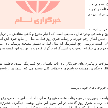
 تصمیم و یا
ختلف راتجربه
ر برای این دو
 اینباره به
ح و شفافی وجود ندارد، طبیعی است که اخبار متنوع و گاهی متناقض هم دربار
، همین اتفاق رقم خورده و رسانه شرق روز قبل به نقل از منابع خبری اش اظه
ان، کمیته بررسی رفع فیلترینگ که سال قبل به دستور مسعود پزشکیان در م
 های تلگرام، یوتیوب و اینستاگرام برگزار کرده و در نهایت این کمیته به رف
ات و پیگیری های خبرنگاران درباب داستان رفع فیلترینگ است. فاطمه مه
ن سؤال و پیگیری، همیشه به پاسخ ها و جملات کلی بسنده می کند. شماری از پاسخ
به خروجی های خوبی برسیم
ریاست جمهوری در موضوعات متعدد، هیچ وعده ای نداد اما بطور مشخص، رفع ف
اد. رسانه شرق روز گذشته در این مورد این طور نوشت: «پیگیری «شرق» ا
ی رفع فیلترینگ که سال قبل به دستور مسعود پزشکیان در مرکز ملی فضا